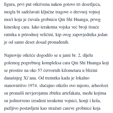
figura, prvi put otkrivena nakon gotovo tri desetljeća,
mogla bi sadržavati ključne tragove o drevnoj vojnoj
moći koja je čuvala grobnicu Qin Shi Huanga, prvog
kineskog cara. Iako terakotna vojska već broji tisuće
ratnika u prirodnoj veličini, kip ovog zapovjednika jedan
je od samo deset dosad pronađenih.
Najnovije otkriće dogodilo se u jami br. 2, dijelu
golemog pogrebnog kompleksa cara Qin Shi Huanga koji
se prostire na oko 57 četvornih kilometara u blizini
današnjeg Xi’ana. Od trenutka kada je lokalno
stanovništvo 1974. slučajno otkrilo ovo mjesto, arheolozi
su pronašli nevjerojatnu zbirku artefakata, među kojima
su jedinstveno izrađeni terakotni vojnici, konji i kola,
pažljivo postavljeni kao stražari careve grobnice koja