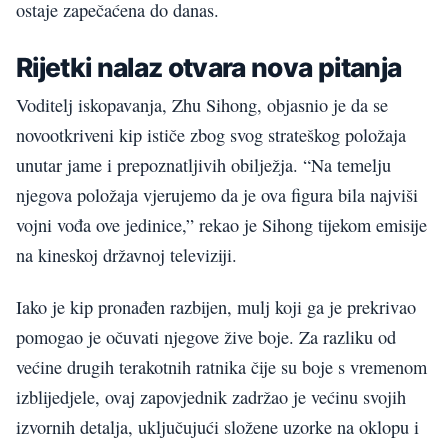
ostaje zapečaćena do danas.
Rijetki nalaz otvara nova pitanja
Voditelj iskopavanja, Zhu Sihong, objasnio je da se
novootkriveni kip ističe zbog svog strateškog položaja
unutar jame i prepoznatljivih obilježja. “Na temelju
njegova položaja vjerujemo da je ova figura bila najviši
vojni vođa ove jedinice,” rekao je Sihong tijekom emisije
na kineskoj državnoj televiziji.
Iako je kip pronađen razbijen, mulj koji ga je prekrivao
pomogao je očuvati njegove žive boje. Za razliku od
većine drugih terakotnih ratnika čije su boje s vremenom
izblijedjele, ovaj zapovjednik zadržao je većinu svojih
izvornih detalja, uključujući složene uzorke na oklopu i