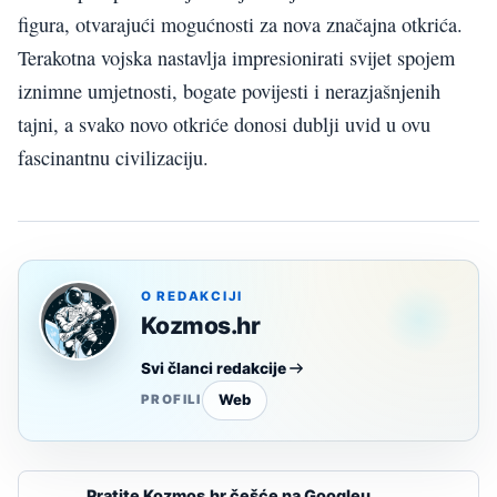
figura, otvarajući mogućnosti za nova značajna otkrića.
Terakotna vojska nastavlja impresionirati svijet spojem
iznimne umjetnosti, bogate povijesti i nerazjašnjenih
tajni, a svako novo otkriće donosi dublji uvid u ovu
fascinantnu civilizaciju.
O REDAKCIJI
Kozmos.hr
Svi članci redakcije
Web
PROFILI
Pratite Kozmos.hr češće na Googleu