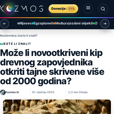
Preskoči na sadržaj
Donacije:
11%
Otvori izbornik
Otvori pretragu
Mjesec
Egzoplaneti
Međuzvjezdani objekti
Zemlja i ok
Naslovnica
Jeste li znali?
JESTE LI ZNALI?
Može li novootkriveni kip
drevnog zapovjednika
otkriti tajne skrivene više
od 2000 godina?
Kozmos.hr
10. siječnja 2025.
3 min čitanja