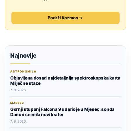
Podrži Kozmos
Najnovije
ASTRONOMIJA
Objavljena dosad najdetaljnija spektroskopska karta
Mliječne staze
7. 8. 2026.
MJESEC
Gornji stupanj Falcona 9 udario je u Mjesec, sonda
Danuri snimila novi krater
7. 8. 2026.