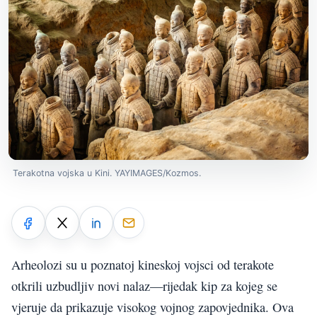
Terakotna vojska u Kini. YAYIMAGES/Kozmos.
Arheolozi su u poznatoj kineskoj vojsci od terakote
otkrili uzbudljiv novi nalaz—rijedak kip za kojeg se
vjeruje da prikazuje visokog vojnog zapovjednika. Ova