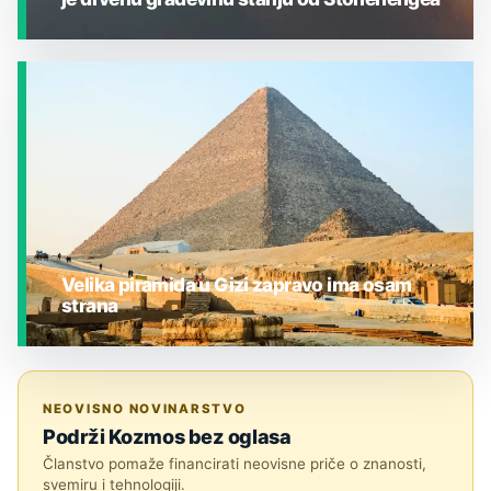
JESTE LI ZNALI?
Velika piramida u Gizi zapravo ima osam
strana
JESTE LI ZNALI?
NEOVISNO NOVINARSTVO
Podrži Kozmos bez oglasa
Članstvo pomaže financirati neovisne priče o znanosti,
svemiru i tehnologiji.