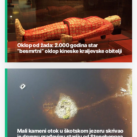
Oklop od žada: 2.000 godina star
“besmrtni” oklop kineske kraljevske obitelji
JESTE LI ZNALI?
Mali kameni otok u škotskom jezeru skrivao
je drvenu građevinu stariju od Stonehengea