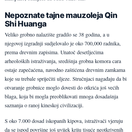
Nepoznate tajne mauzoleja Qin
Shi Huanga
Veliko grobno nalazište gradilo se 38 godina, a u
njegovoj izgradnji sudjelovalo je oko 700,000 radnika,
prema drevnim zapisima. Unatoč desetljećima
arheoloških istraživanja, središnja grobna komora cara
ostaje zapečaćena, navodno zaštićena drevnim zamkama
koje su trebale spriječiti uljeze. Stručnjaci nagađaju da bi
otvaranje grobnice moglo dovesti do otkrića još većih
blaga, koja bi mogla preoblikovati mnoga dosadašnja
saznanja o ranoj kineskoj civilizaciji.
S oko 7.000 dosad iskopanih kipova, istraživači vjeruju
da se ispod površine još uvijek kriju tisuće neotkrivenih