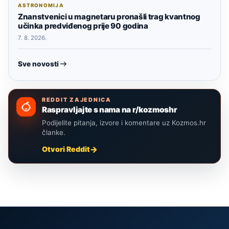
ASTRONOMIJA
Znanstvenici u magnetaru pronašli trag kvantnog
učinka predviđenog prije 90 godina
7. 8. 2026.
Sve novosti
REDDIT ZAJEDNICA
Raspravljajte s nama na r/kozmoshr
Podijelite pitanja, izvore i komentare uz Kozmos.hr
članke.
Otvori Reddit