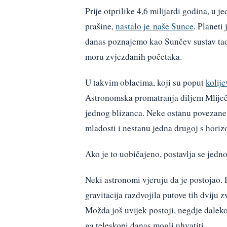
Prije otprilike 4,6 milijardi godina, u
prašine,
nastalo je naše Sunce
. Planeti
danas poznajemo kao Sunčev sustav tad
moru zvjezdanih početaka.
U takvim oblacima, koji su poput
kolije
Astronomska promatranja diljem Mliječ
jednog blizanca. Neke ostanu povezane c
mladosti i nestanu jedna drugoj s horiz
Ako je to uobičajeno, postavlja se jedn
Neki astronomi vjeruju da je postojao. 
gravitacija razdvojila putove tih dviju
Možda još uvijek postoji, negdje daleko
ga teleskopi danas mogli uhvatiti.