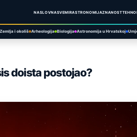
NASLOVNA
SVEMIR
ASTRONOMIJA
ZNANOST
TEHNO
Zemlja i okoliš
Arheologija
Biologija
Astronomija u Hrvatskoj
Umje
is doista postojao?