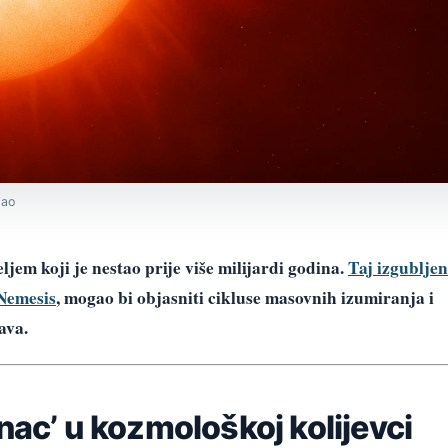
jao
ljem koji je nestao prije više milijardi godina.
Taj izgubljen
 Nemesis
, mogao bi objasniti cikluse masovnih izumiranja i
ava.
nac’ u kozmološkoj kolijevci