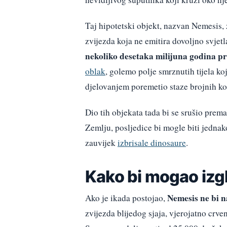
Taj hipotetski objekt, nazvan Nemesis, 
zvijezda koja ne emitira dovoljno svjetl
nekoliko desetaka milijuna godina p
oblak
, golemo polje smrznutih tijela ko
djelovanjem poremetio staze brojnih k
Dio tih objekata tada bi se srušio prem
Zemlju, posljedice bi mogle biti jednako
zauvijek
izbrisale dinosaure
.
Kako bi mogao izg
Nemesis ne bi 
Ako je ikada postojao,
zvijezda blijedog sjaja, vjerojatno crv