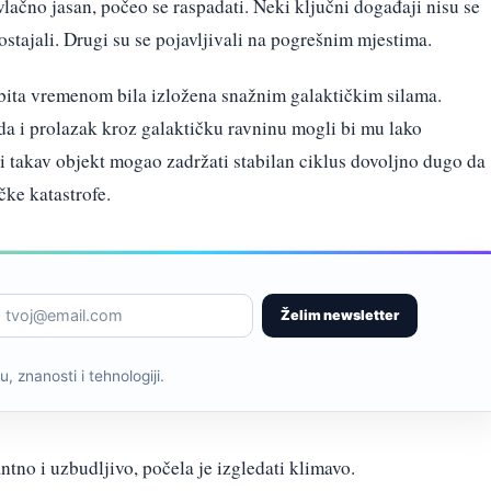
vlačno jasan, počeo se raspadati. Neki ključni događaji nisu se
ostajali. Drugi su se pojavljivali na pogrešnim mjestima.
rbita vremenom bila izložena snažnim galaktičkim silama.
da i prolazak kroz galaktičku ravninu mogli bi mu lako
 bi takav objekt mogao zadržati stabilan ciklus dovoljno dugo da
čke katastrofe.
Želim newsletter
, znanosti i tehnologiji.
ntno i uzbudljivo, počela je izgledati klimavo.