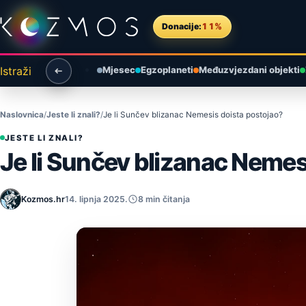
Preskoči na sadržaj
Donacije:
11%
Istraži
Mjesec
Egzoplaneti
Međuzvjezdani objekti
Naslovnica
Jeste li znali?
Je li Sunčev blizanac Nemesis doista postojao?
JESTE LI ZNALI?
Je li Sunčev blizanac Nemes
Kozmos.hr
14. lipnja 2025.
8 min čitanja