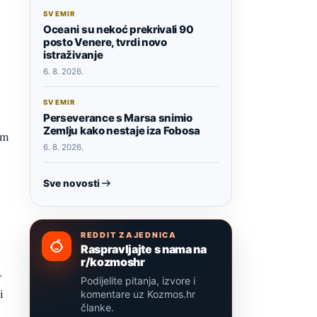
SVEMIR
Oceani su nekoć prekrivali 90
posto Venere, tvrdi novo
istraživanje
6. 8. 2026.
SVEMIR
Perseverance s Marsa snimio
Zemlju kako nestaje iza Fobosa
em
6. 8. 2026.
Sve novosti
REDDIT ZAJEDNICA
Raspravljajte s nama na
r/kozmoshr
.
Podijelite pitanja, izvore i
i
komentare uz Kozmos.hr
članke.