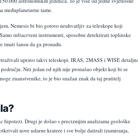
150.000 astronomskih jedinica. To je više od jedne svjetlosne
ima međuplanetarne tame.
ajem, Nemesis bi bio gotovo neuhvatljiv za teleskope koji
Samo infracrveni instrumenti, sposobni detektirati toplinske
će imati šansu da ga pronađu.
etraživali upravo takvi teleskopi. IRAS, 2MASS i WISE detaljn
 području. Niti jedan od njih nije pronašao objekt koji bi se
oge znanstvenike, to je bio snažan znak da taj pratitelj
ala?
c hipotezi. Drugi je došao s preciznijim analizama geološke
tkrivali nove udarne kratere i sve bolje datirali izumiranja,