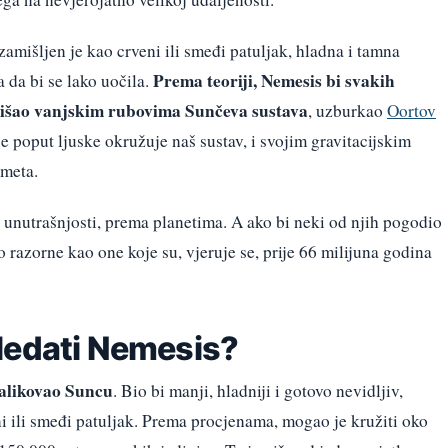
zamišljen je kao crveni ili smeđi patuljak, hladna i tamna
Prema teoriji, Nemesis bi svakih
a da bi se lako uočila.
rišao vanjskim rubovima Sunčeva sustava
, uzburkao
Oortov
je poput ljuske okružuje naš sustav, i svojim gravitacijskim
ometa.
a unutrašnjosti, prema planetima. A ako bi neki od njih pogodio
 razorne kao one koje su, vjeruje se, prije 66 milijuna godina
ledati Nemesis?
nalikovao Suncu
. Bio bi manji, hladniji i gotovo nevidljiv,
eni ili smeđi patuljak. Prema procjenama, mogao je kružiti oko