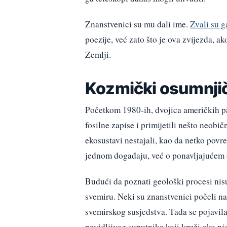
Znanstvenici su mu dali ime.
Zvali su g
poezije, već zato što je ova zvijezda, ak
Zemlji.
Kozmički osumnji
Početkom 1980-ih, dvojica američkih p
fosilne zapise i primijetili nešto neobi
ekosustavi nestajali, kao da netko povr
jednom događaju, već o ponavljajućem o
Budući da poznati geološki procesi nisu
svemiru. Neki su znanstvenici počeli na
svemirskog susjedstva. Tada se pojavil
nevidljivog suputnika koji kruži oko nj