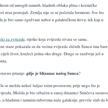
 jednom od mnogih tamnih, hladnih oblaka plina i kozmičke
 još nisu postojali. Zemlja nije se ni početala formirati. Sve što
a je bio samo zgužvani nabor u galaktičkom tkivu, tek kap u
vki za zvijezde
, rijetko koja zvijezda stvara se sama.
ne staze pokazala su da većina zvijezda sličnih Suncu ima bar
ijeli život, kružeći jedna oko druge. Druge se razdvoje još u
onta.
gdje je blizanac našeg Sunca
ostavno pitanje:
?
Da se možda nekoć šuljao istim prostorom, prije nego što je
 zvijezda. Možda je bio izbačen u ranoj dinamici Sunčeva sustava
, u hladnim i tamnim rubovima naše galaksije, previše slab da b