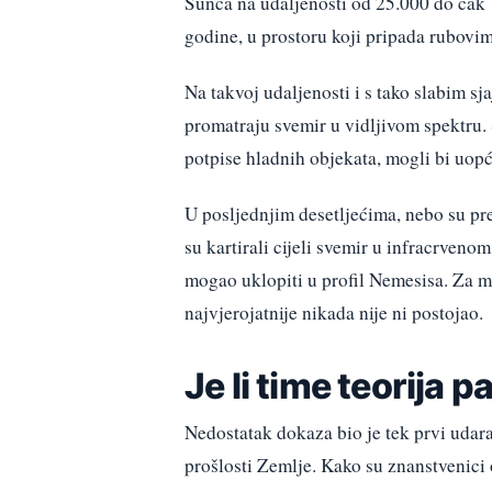
Sunca na udaljenosti od 25.000 do čak 
godine, u prostoru koji pripada rubov
Na takvoj udaljenosti i s tako slabim sj
promatraju svemir u vidljivom spektru. 
potpise hladnih objekata, mogli bi uop
U posljednjim desetljećima, nebo su pr
su kartirali cijeli svemir u infracrvenom
mogao uklopiti u profil Nemesisa. Za mn
najvjerojatnije nikada nije ni postojao.
Je li time teorija p
Nedostatak dokaza bio je tek prvi udara
prošlosti Zemlje. Kako su znanstvenici o