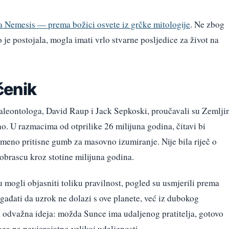
a Nemesis — prema božici osvete iz grčke mitologije
. Ne zbog
o je postojala, mogla imati vrlo stvarne posljedice za život na
čenik
aleontologa, David Raup i Jack Sepkoski, proučavali su Zemlji
čno. U razmacima od otprilike 26 milijuna godina, čitavi bi
emeno pritisne gumb za masovno izumiranje. Nije bila riječ o
brascu kroz stotine milijuna godina.
 mogli objasniti toliku pravilnost, pogled su usmjerili prema
gađati da uzrok ne dolazi s ove planete, već iz dubokog
a odvažna ideja: možda Sunce ima udaljenog pratitelja, gotovo
ega na nevjerojatno velikoj udaljenosti.