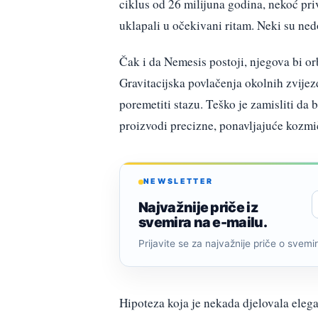
ciklus od 26 milijuna godina, nekoć pri
uklapali u očekivani ritam. Neki su ned
Čak i da Nemesis postoji, njegova bi o
Gravitacijska povlačenja okolnih zvijez
poremetiti stazu. Teško je zamisliti da
proizvodi precizne, ponavljajuće kozmi
NEWSLETTER
Najvažnije priče iz
svemira na e-mailu.
Prijavite se za najvažnije priče o svemiru
Hipoteza koja je nekada djelovala elega