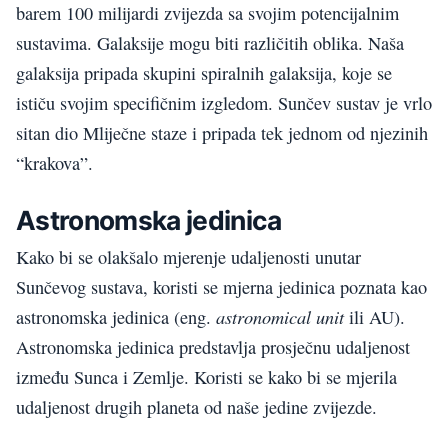
barem 100 milijardi zvijezda sa
svojim potencijalnim
sustavima. Galaksije mogu biti različitih oblika. Naša
galaksija pripada skupini spiralnih galaksija, koje se
ističu svojim specifičnim izgledom. Sunčev sustav je vrlo
sitan dio Mliječne staze i pripada tek jednom od njezinih
“krakova”.
Ast
r
onomska
jedinica
Kako bi se olakšalo mjerenje udaljenosti unutar
Sunčevog
sustava
, koristi se mjerna jedinica poznata kao
ast
r
onomical
unit
astronomska jedinica (eng.
ili AU).
Astronomska jedinica predstavlja prosječnu udaljenost
između Sunca i Zemlje. Koristi se kako bi se mjerila
udaljenost drugih planeta od naše jedine zvijezde.