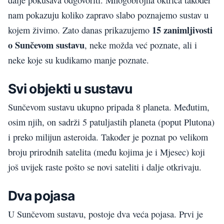
nam pokazuju koliko zapravo slabo poznajemo sustav u
15 zanimljivosti
kojem živimo. Zato danas prikazujemo
o
Sunčevom
sustavu
, neke možda već poznate, ali i
neke koje su kudikamo manje poznate.
Svi
objekti
u
sustavu
Sunčevom sustavu ukupno pripada 8 planeta. Međutim,
osim njih, on sadrži 5 patuljastih planeta (poput
Plutona
)
i preko milijun asteroida.
T
akođer je poznat po velikom
broju prirodnih satelita (među kojima je i
Mjese
c
) koji
još uvijek raste pošto se novi sateliti i dalje otkrivaju.
Dva pojasa
U Sunčevom sustavu, postoje dva veća pojasa. Prvi je