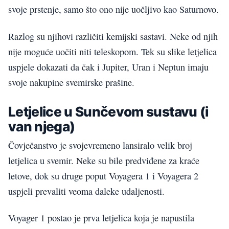
svoje prstenje, samo što ono nije uočljivo kao Saturnovo.
Razlog su njihovi različiti kemijski sastavi. Neke od njih
nije moguće uočiti niti teleskopom.
T
ek su slike letjelica
uspjele dokazati da čak i Jupite
r
, Uran i Neptun imaju
svoje nakupine
svemirske
prašine
.
Letj
e
lice u Sunčevom sustavu (i
van njega)
Čovječanstvo je svojevremeno lansiralo velik broj
letjelica u svemi
r
. Neke su bile predviđene za kraće
letove, dok su druge poput
V
oyagera 1 i
V
oyagera 2
uspjeli prevaliti veoma
daleke
udaljenosti.
V
oyager
1
postao je prva letjelica koja je napustila