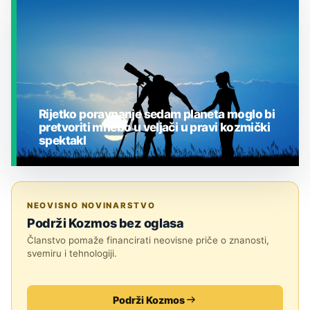
JESTE LI ZNALI?
Rijetko poravnanje sedam planeta moglo bi
pretvoriti mnebo u veljači u pravi kozmički
spektakl
JESTE LI ZNALI?
NEOVISNO NOVINARSTVO
Podrži Kozmos bez oglasa
Članstvo pomaže financirati neovisne priče o znanosti,
svemiru i tehnologiji.
Podrži Kozmos