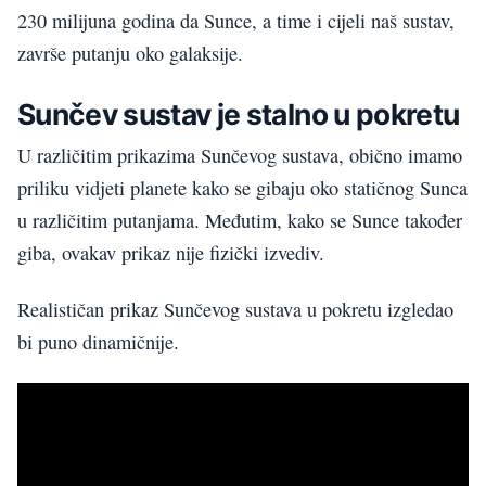
230 milijuna godina da Sunce, a time i cijeli naš sustav,
završe putanju oko galaksije.
Sunčev
sustav
je
stalno
u
pok
r
etu
U različitim prikazima Sunčevog sustava, obično
imamo
priliku vidjeti p
lanete kako se gibaju oko statičnog Sunca
u različitim putanjama. Međutim, kako se Sunce također
giba, ovakav prikaz nije fizički izvediv.
Realističan prikaz Sunčevog sustava u pokretu izgledao
bi puno dinamičnije.