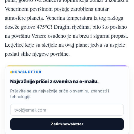
V
enerinom površinom postaje zarobljena unutar
atmosfere
planeta.
V
enerina temperatura iz tog razloga
doseže gotovo 475°C! Drugim riječima, bilo što poslano
na površinu
V
enere osuđeno je na brzu
i sigurnu
propast.
Letjelic
e
koje su sletjele na ovaj planet jedva su uspjele
poslati slike njegove površine.
NEWSLETTER
Najvažnije priče iz svemira na e-mailu.
Prijavite se za najvažnije priče o svemiru, znanosti i
tehnologiji.
Želim newsletter