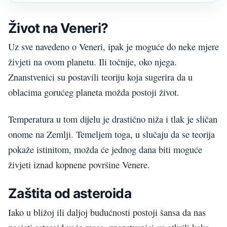
Život
na
V
eneri?
Uz sve navedeno o
V
eneri, ipak je moguće do neke mjere
živjeti
na ovom planetu. Ili točnije, oko njega.
Znanstvenici su postavili teoriju koja sugerira da u
oblacima gorućeg planeta možda postoji život.
T
emperatura u tom dijelu je drastično niža i tlak je sličan
onome na Zemlji. Temeljem toga, u slučaju da
se
teorija
pokaže istinitom,
možda će jednog dana biti
moguće
živjeti iznad kopnene površine
V
enere.
Zaštita
od
aste
r
oida
Iako u bližoj ili daljoj budućnosti postoji šansa da
nas