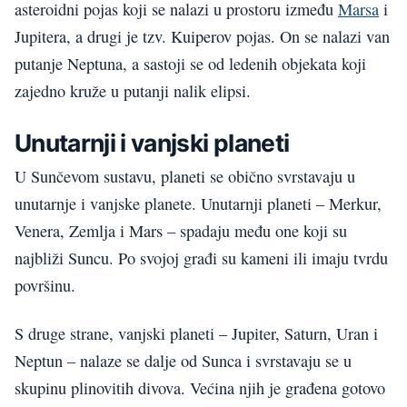
asteroidni pojas koji se nalazi u prostoru između
Marsa
i
Jupitera, a drugi je tz
v
. Kuiperov pojas. On se nalazi van
putanje
Neptuna
, a sastoji se od ledenih objekata koji
zajedno kruže u putanji nalik elipsi.
Unutarnji
i
vanjski
planeti
U Sunčevom sustavu, planeti se obično svrstavaju u
unutarnje i vanjske planete. Unutarnji planeti –
Merku
r
,
V
enera, Zemlja i Mars – spadaju među one koji su
najbliži Suncu. Po svojoj građi su kameni ili imaju tvrdu
površinu.
S druge strane, vanjski planeti – Jupite
r
, Saturn,
Uran
i
Neptun – nalaze se dalje od Sunca i svrstavaju se u
skupinu
plinovitih
divova
.
V
ećina njih je građena gotovo