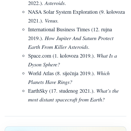
Aste
r
oids
2022.).
.
NASA
Solar
System
Exploration
(9.
kolovoza
V
enus.
2021.).
International
Business
T
imes
(12. rujna
How
Jupiter
And
Saturn
P
r
otect
2019.).
Earth
F
r
om Killer
Aste
r
oids
.
What
Is
a
Space.com
(1. kolovoza 2019.).
Dyson
Sphe
r
e?
Which
W
orld
Atlas
(8. siječnja 2019.).
Planets
Have
Rings?
What’s
the
EarthSky
(17. studenog 2021.).
most
distant
spacecraft
f
r
om
Earth?