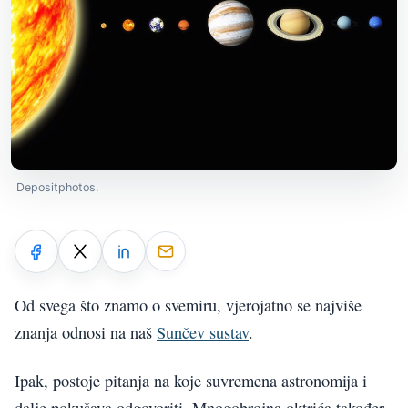
Depositphotos.
Od svega što znamo o svemiru,
vjerojatno se
najviše
znanja odnosi na naš
Sunčev sustav
.
Ipak, postoje pitanja na koje suvremena astronomija
i
dalje
pokušava odgovoriti. Mnogobrojna oktrića također