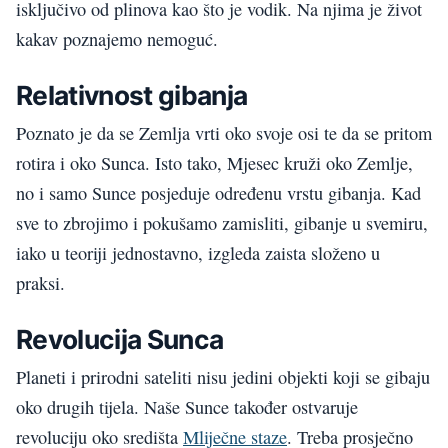
isključivo od plinova kao što je vodik. Na njima je život
kakav poznajemo nemoguć.
Relativnost
gibanja
Poznato je da se Zemlja vrti oko svoje osi te da se
pritom
rotira i oko Sunca. Isto tako, Mjesec kruži oko Zemlje
,
no
i samo Sunce posjeduje određenu vrstu gibanja. Kad
sve to zbrojimo i pokušamo zamisliti,
gibanje
u svemiru
,
iako u teoriji jednostavno
,
izgleda zaista složeno u
praksi.
Revolucija
Sunca
Planeti i
prirodni
sateliti
nisu jedini objekti koji se gibaju
oko drugih tijela. Naše Sunce također ostvaruje
revoluciju oko središta
Mliječne staze
.
T
reba prosječno