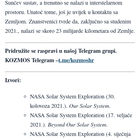
Sunčev sustav
, a
trenutno se nalazi u interstelarnom
prostoru.
Unatoč tome, j
oš je uvijek u kontaktu sa
Zemljom. Znanstvenici tvrde da, zaključno sa studenim
2021., nalazi se skoro 23 milijarde kilometara od Zemlje.
Pridružite se raspravi u našoj Telegram grupi.
KOZMOS Telegram
–
t.me/kozmoshr
Izvori:
NASA
Solar
System
Exploration
(30.
Our
Solar
System
kolovoza 2021.).
.
NASA
Solar
System
Exploration
(17. veljače
Beyond
Our
Solar
System
2021.).
.
NASA
Solar
System
Exploration
(4.
siječnja