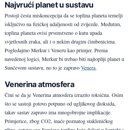
Najvrući
planet
u
sustavu
Postoji česta miskoncepcija da se toplina planeta temelji
isključivo na fizičkoj udaljenosti od
zvijezde
. Međutim,
toplina planeta ovisi prvenstveno o kutu upada
svjetlosnih zraka, ali i o nekim drugim čimbenicima.
Pogledajmo Merkur i
V
eneru kao primje
r
. Prema
navedenoj logici, Merkur bi trebao biti najtopliji planet u
Sunčevom sustavu, no to je zapravo
V
enera
.
V
enerina
atmosfera
Čini se da je
V
enerina
atmosfera izrazito toksična. Osim
što se sastoji gotovo potpuno od ugljikovog dioksida,
takav sastav zapravo ima mnogobrojne implikacije.
Primjerice,
zbog
CO2, inače poznatog stakleničkog
plina, gotovo sva Sunčeva toplina koja dolazi u kontakt s