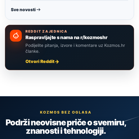
Sve novosti
REDDIT ZAJEDNICA
Raspravljajte s nama na r/kozmoshr
Podijelite pitanja, izvore i komentare uz Kozmos.hr
članke.
Otvori Reddit
KOZMOS BEZ OGLASA
Podrži neovisne priče o svemiru,
znanosti i tehnologiji.