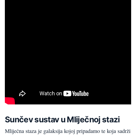
Sunčev
sustav
u
Mliječnoj
stazi
Mliječna
staza
je galaksija kojoj pripadamo te koja sadrži