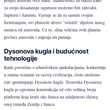
posjeti
asteroid veće mase, znanstvenici su otkrili kako
za svoju dosadašnju sigurnost možemo biti zahvalni
Jupiteru
i Saturnu. Vjeruje se da su samim svojim
formiranjem
, ovi plinoviti divovi
“očistili” dijelove našeg
sustava od asteroida. Uz to, silna veličina ovih planeta
privlači asteroide i mijenja im putanje.
Dysonova
kugla
i
budućnost
tehnologije
Kada govorimo o tehnološkim spekulacijama, konkretnije
u onima vezanim za razvoj civilizacija, često možemo
čuti spominjanje Dysonove kugle.
Teoretska
Dysonova
kugla je ogromna konstrukcija od vrlo velikog broja
platformi koja kruži oko Sunca na udaljenosti
sličnoj
onoj
između Zemlje i Sunca.