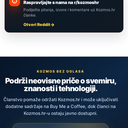
Raspravljajte s nama na r/kozmoshr
Podijelite pitanja, izvore i komentare uz Kozmos.hr
članke.
Otvori Reddit
KOZMOS BEZ OGLASA
Podrži neovisne priče o svemiru,
znanosti i tehnologiji.
Članstvo pomaže održati Kozmos.hr i može uključivati
dodatne sadržaje na Buy Me a Coffee, dok članci na
Kozmos.hr-u ostaju javno dostupni.