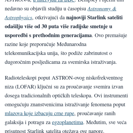
Astronomy &
nedavno su objavili studiju u časopisu
najnoviji Starlink sateliti
Astrophysics
, otkrivajući da
odašilju više od 30 puta više radijske smetnje u
usporedbi s prethodnim generacijama
. Ovo premašuje
razine koje preporučuje Međunarodna
telekomunikacijska unija, što podiže zabrinutost o
dugoročnim posljedicama za svemirska istraživanja.
Radioteleskopi poput ASTRON-ovog niskofrekventnog
niza (LOFAR) ključni su za proučavanje svemira izvan
dosega tradicionalnih optičkih teleskopa. Ovi instrumenti
omogućuju znanstvenicima istraživanje fenomena poput
mlazova koje izbacuju crne rupe
, proučavanje ranih
galaksija i potragu za
egzoplanetima
. Međutim, sve veća
prisutnost Starlink satelita otežava ove napore.