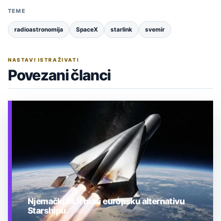
TEME
radioastronomija
SpaceX
starlink
svemir
NASTAVI ISTRAŽIVATI
Povezani članci
Njemački DLR nudi europsku alternativu
Starshipu