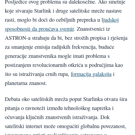
Posljedice ovog problema su dalekosežne. Ako smetnje
koje stvaraju Starlink i druge satelitske mreže nastave
rasti, moglo bi doći do ozbiljnih prepreka u l
judskoj
sposobnosti da proučava svemir
. Znanstvenici iz
ASTRON-a strahuju da bi, bez strožih propisa i rješenja
za smanjenje emisija radijskih frekvencija, buduće
generacije znanstvenika mogle imati problema s
postizanjem revolucionarnih otkrića u područjima kao
što su istraživanja crnih rupa,
formacija galaksija
i
planetarna znanost.
Debata oko satelitskih mreža poput Starlinka otvara šira
pitanja o ravnoteži između tehnološkog napretka i
očuvanja ključnih znanstvenih istraživanja. Dok
satelitski internet može omogućiti globalnu povezanost,
istovremeno prijeti zasljepljivanju astronoma u