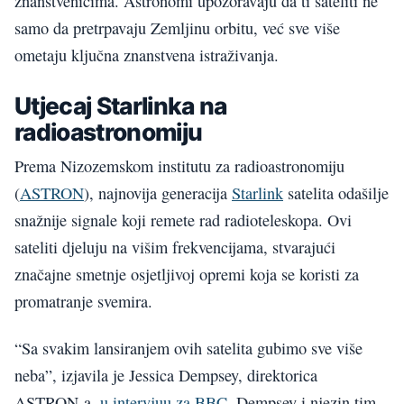
znanstvenicima. Astronomi upozoravaju da ti sateliti ne
samo da pretrpavaju Zemljinu orbitu, već sve više
ometaju ključna znanstvena istraživanja.
Utjecaj Starlinka na
radioastronomiju
Prema Nizozemskom institutu za radioastronomiju
(
ASTRON
), najnovija generacija
Starlink
satelita odašilje
snažnije signale koji remete rad radioteleskopa. Ovi
sateliti djeluju na višim frekvencijama, stvarajući
značajne smetnje osjetljivoj opremi koja se koristi za
promatranje svemira.
“Sa svakim lansiranjem ovih satelita gubimo sve više
neba”, izjavila je Jessica Dempsey, direktorica
ASTRON-a,
u intervjuu za BBC
. Dempsey i njezin tim