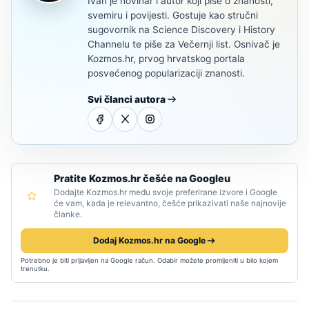
Ivan je novinar i autor koji piše o znanosti,
svemiru i povijesti. Gostuje kao stručni
sugovornik na Science Discovery i History
Channelu te piše za Večernji list. Osnivač je
Kozmos.hr, prvog hrvatskog portala
posvećenog popularizaciji znanosti.
Svi članci autora
Pratite Kozmos.hr češće na Googleu
Dodajte Kozmos.hr među svoje preferirane izvore i Google
će vam, kada je relevantno, češće prikazivati naše najnovije
članke.
Dodaj Kozmos.hr na Google
Potrebno je biti prijavljen na Google račun. Odabir možete promijeniti u bilo kojem
trenutku.