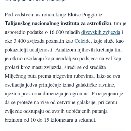
Pod vodstvom astronomkinje Eloise Poggio iz
Talijanskog nacionalnog instituta za astrofiziku
, tim je
usporedio podatke o 16.000 mladih
divovskih zvijezda
i
oko 3.400 zvijezda poznatih kao
Cefeide
, koje služe kao
pokazatelji udaljenosti. Analizom njihovih kretanja tim
je otkrio oscilaciju koja neodoljivo podsjeća na val koji
prolazi kroz masu zvijezda, šireći se od središta
Mliječnog puta prema njegovim rubovima. Iako se ova
oscilacija jedva primjećuje iznad galaktičke ravnine,
njezina prostorna dimenzija je ogromna. Procijenjeno je
da se proteže na više od četvrtine galaksije, pri čemu
zvijezde odstupaju od svojih uobičajenih putanja
brzinom od 10 do 15 kilometara u sekundi.