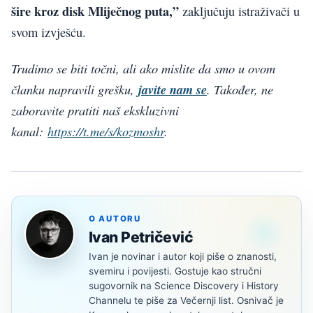
šire kroz disk Mliječnog puta,”
zaključuju istraživači u
svom izvješću.
Trudimo se biti točni, ali ako mislite da smo u ovom
članku napravili grešku,
javite nam se
. Također, ne
zaboravite pratiti naš ekskluzivni
kanal:
https://t.me/s/kozmoshr
.
O AUTORU
Ivan Petričević
Ivan je novinar i autor koji piše o znanosti,
svemiru i povijesti. Gostuje kao stručni
sugovornik na Science Discovery i History
Channelu te piše za Večernji list. Osnivač je