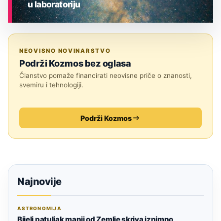
u laboratoriju
ASTRONOMIJA
NEOVISNO NOVINARSTVO
Podrži Kozmos bez oglasa
Članstvo pomaže financirati neovisne priče o znanosti,
svemiru i tehnologiji.
Podrži Kozmos
Najnovije
ASTRONOMIJA
Bijeli patuljak manji od Zemlje skriva iznimno