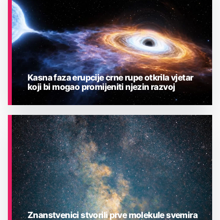
Kasna faza erupcije crne rupe otkrila vjetar
koji bi mogao promijeniti njezin razvoj
ASTRONOMIJA
Znanstvenici stvorili prve molekule svemira