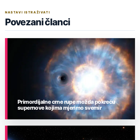
NASTAVI ISTRAŽIVATI
Povezani članci
Primordijalne crne rupe možda pokreću
supernove kojima mjerimo svemir
ASTRONOMIJA