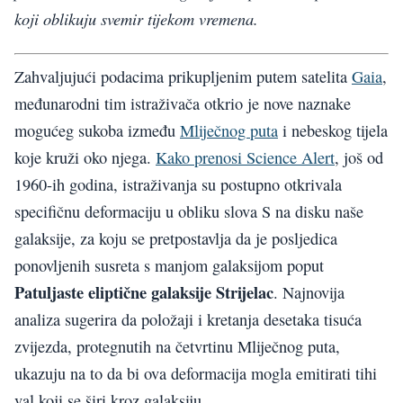
koji oblikuju svemir tijekom vremena.
Zahvaljujući podacima prikupljenim putem satelita
Gaia
,
međunarodni tim istraživača otkrio je nove naznake
mogućeg sukoba između
Mliječnog puta
i nebeskog tijela
koje kruži oko njega.
Kako prenosi Science Alert
, još od
1960-ih godina, istraživanja su postupno otkrivala
specifičnu deformaciju u obliku slova S na disku naše
galaksije, za koju se pretpostavlja da je posljedica
ponovljenih susreta s manjom galaksijom poput
Patuljaste eliptične galaksije Strijelac
. Najnovija
analiza sugerira da položaji i kretanja desetaka tisuća
zvijezda, protegnutih na četvrtinu Mliječnog puta,
ukazuju na to da bi ova deformacija mogla emitirati tihi
val koji se širi kroz galaksiju.