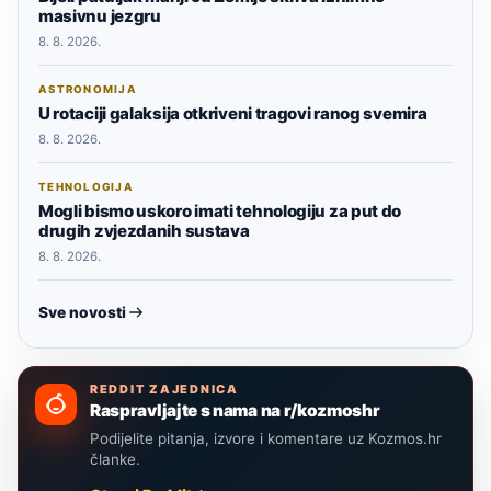
masivnu jezgru
8. 8. 2026.
ASTRONOMIJA
U rotaciji galaksija otkriveni tragovi ranog svemira
8. 8. 2026.
TEHNOLOGIJA
Mogli bismo uskoro imati tehnologiju za put do
drugih zvjezdanih sustava
8. 8. 2026.
Sve novosti
REDDIT ZAJEDNICA
Raspravljajte s nama na r/kozmoshr
Podijelite pitanja, izvore i komentare uz Kozmos.hr
članke.