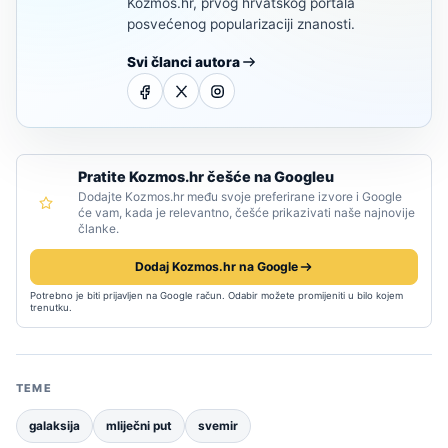
Kozmos.hr, prvog hrvatskog portala
posvećenog popularizaciji znanosti.
Svi članci autora
Pratite Kozmos.hr češće na Googleu
Dodajte Kozmos.hr među svoje preferirane izvore i Google
će vam, kada je relevantno, češće prikazivati naše najnovije
članke.
Dodaj Kozmos.hr na Google
Potrebno je biti prijavljen na Google račun. Odabir možete promijeniti u bilo kojem
trenutku.
TEME
galaksija
mliječni put
svemir