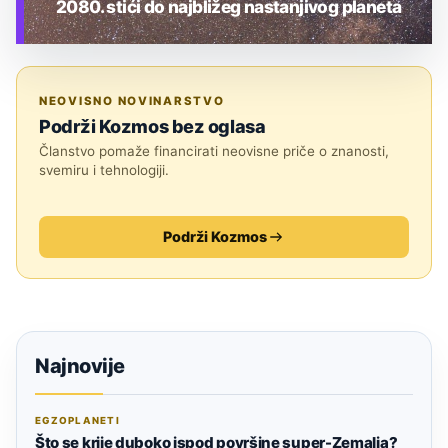
2080. stići do najbližeg nastanjivog planeta
TEHNOLOGIJA
NEOVISNO NOVINARSTVO
Podrži Kozmos bez oglasa
Članstvo pomaže financirati neovisne priče o znanosti,
svemiru i tehnologiji.
Podrži Kozmos
Najnovije
EGZOPLANETI
Što se krije duboko ispod površine super-Zemalja?