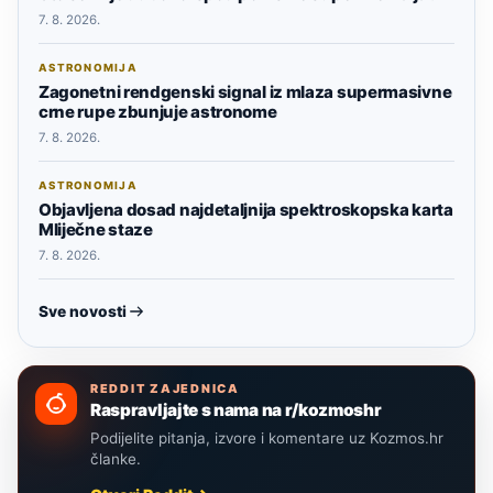
7. 8. 2026.
ASTRONOMIJA
Zagonetni rendgenski signal iz mlaza supermasivne
crne rupe zbunjuje astronome
7. 8. 2026.
ASTRONOMIJA
Objavljena dosad najdetaljnija spektroskopska karta
Mliječne staze
7. 8. 2026.
Sve novosti
REDDIT ZAJEDNICA
Raspravljajte s nama na r/kozmoshr
Podijelite pitanja, izvore i komentare uz Kozmos.hr
članke.