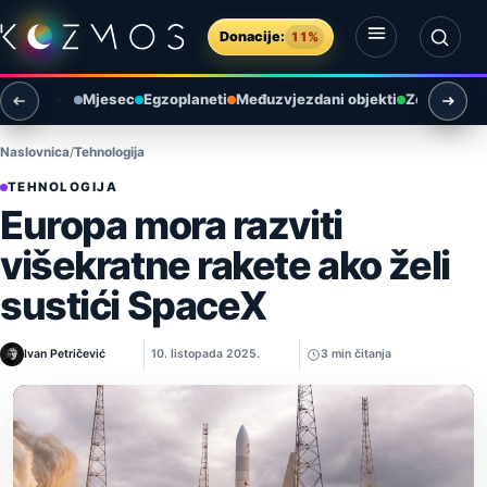
Preskoči na sadržaj
Donacije:
11%
Otvori izbornik
Otvori pretragu
Mjesec
Egzoplaneti
Međuzvjezdani objekti
Zemlja i ok
Naslovnica
Tehnologija
TEHNOLOGIJA
Europa mora razviti
višekratne rakete ako želi
sustići SpaceX
Ivan Petričević
10. listopada 2025.
3 min čitanja