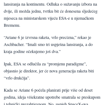
lansiranja na kontinentu. Odluka o sužavanju izbora na
dvije, ili možda jednu, tvrtku bit će donesena sljedećeg
mjeseca na ministarskom vijeću ESA-e u njemačkom
Bremenu.
“Ariane 6 je izvrsna raketa, vrlo precizna,” rekao je
Aschbacher. “Imali smo tri uspješna lansiranja, a do
kraja godine očekujemo još dva.”
Ipak, ESA se odlučila za “promjenu paradigme”,
objasnio je direktor, jer će nova generacija raketa biti
“vrlo drukčija”.
Kada se Ariane 6 počela planirati prije više od deset
godina, ideja višekratne upotrebe smatrala se preskupom
i tehnički prezahtjevnom. No, uspjeh SpaceX-ova