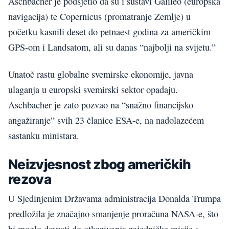
Aschbacher je podsjetio da su i sustavi Galileo (europska
navigacija) te Copernicus (promatranje Zemlje) u
početku kasnili deset do petnaest godina za američkim
GPS-om i Landsatom, ali su danas “najbolji na svijetu.”
Unatoč rastu globalne svemirske ekonomije, javna
ulaganja u europski svemirski sektor opadaju.
Aschbacher je zato pozvao na “snažno financijsko
angažiranje” svih 23 članice ESA-e, na nadolazećem
sastanku ministara.
Neizvjesnost zbog američkih
rezova
U Sjedinjenim Državama administracija Donalda Trumpa
predložila je značajno smanjenje proračuna NASA-e, što
bi moglo dovesti do otkazivanja zajedničke misije s