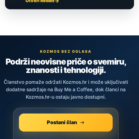
Otvori Reddit
KOZMOS BEZ OGLASA
Podrži neovisne priče o svemiru,
znanosti i tehnologiji.
Članstvo pomaže održati Kozmos.hr i može uključivati
dodatne sadržaje na Buy Me a Coffee, dok članci na
Kozmos.hr-u ostaju javno dostupni.
Postani član