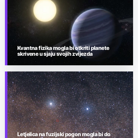
Kvantna fizika mogla bi otkriti planete
skrivene u sjaju svojih zvijezda
TEHNOLOGIJA
Letjelica na fuzijski pogon mogla bi do