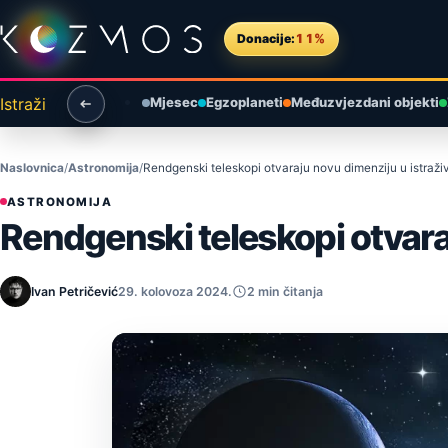
Preskoči na sadržaj
Donacije:
11%
Istraži
Mjesec
Egzoplaneti
Međuzvjezdani objekti
Naslovnica
Astronomija
Rendgenski teleskopi otvaraju novu dimenziju u istraž
ASTRONOMIJA
Rendgenski teleskopi otvara
Ivan Petričević
29. kolovoza 2024.
2 min čitanja