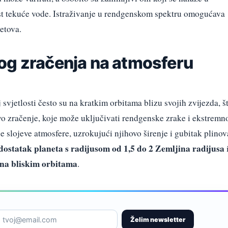
st tekuće vode. Istraživanje u rendgenskom spektru omogućava
etova.
og zračenja na atmosferu
j svjetlosti često su na kratkim orbitama blizu svojih zvijezda, š
vo zračenje, koje može uključivati rendgenske zrake i ekstremn
je slojeve atmosfere, uzrokujući njihovo širenje i gubitak plinov
dostatak planeta s radijusom od 1,5 do 2 Zemljina radijusa
na bliskim orbitama
.
Želim newsletter