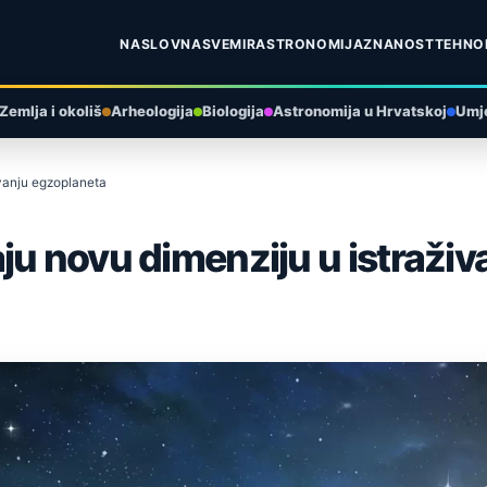
NASLOVNA
SVEMIR
ASTRONOMIJA
ZNANOST
TEHNO
Zemlja i okoliš
Arheologija
Biologija
Astronomija u Hrvatskoj
Umje
ivanju egzoplaneta
ju novu dimenziju u istraži