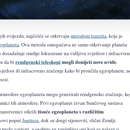
gih zvijezda, najčešće se otkrivaju
metodom tranzita
, koja je
zoplaneta
. Ova metoda omogućava ne samo otkrivanje planeta
 dosadašnje studije fokusirane na vidljivu svjetlost i infracrve
rendgenski teleskopi
mogli donijeti nove uvide
ju da bi
.
jetlost ili infracrveno zračenje kako bi proučila egzoplanete, n
nost.
 atmosfere egzoplaneta mogu generirati rendgensko zračenje, ko
amici tih atmosfera. Prvi egzoplanet izvan Sunčevog sustava
tisuće egzoplaneta s različitim
nanstvenici otkrili
ivovi poput
Jupitera
, dok su drugi stjenoviti, slični Zemlji.
u
može varirati, a osobito su zanimljivi oni koji se nalaze u