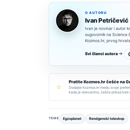
O AUTORU
Ivan Petričević
Ivan je novinar i autor k
sugovornik na Science Di
Kozmos.hr, prvog hrvats
Svi članci autora
Pratite Kozmos.hr češće na G
Dodajte Kozmos.hr među svoje preferi
kada je relevantno, češće prikazivati
TEME
Egzoplanet
Rendgenski teleskop