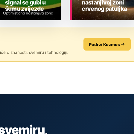
signal se gubi u
nastanjivoj zoni
šumu zvijezde
crvenog patuljka
ASTRONOMIJA
ASTRONOMIJA
Podrži Kozmos
če o znanosti, svemiru i tehnologiji.
 svemiru,