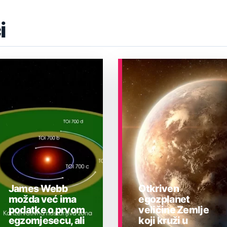
i
James Webb
Otkriven
možda već ima
egozplanet
podatke o prvom
veličine Zemlje
egzomjesecu, ali
koji kruži u