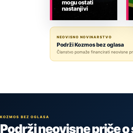
mogu ostati
nastanjivi
ASTRONOMIJA
NEOVISNO NOVINARSTVO
Podrži Kozmos bez oglasa
Članstvo pomaže financirati neovisne pri
KOZMOS BEZ OGLASA
Podrži neovisne priče o