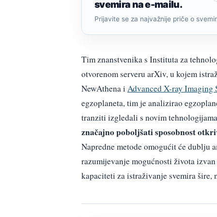
svemira na e-mailu.
Prijavite se za najvažnije priče o svemiru
Tim znanstvenika s Instituta za tehnolo
otvorenom serveru arXiv, u kojem istra
NewAthena i
Advanced X-ray Imaging S
egzoplaneta, tim je analizirao egzopla
tranziti izgledali s novim tehnologijama
značajno poboljšati sposobnost otkri
Napredne metode omogućit će dublju ana
razumijevanje mogućnosti života izvan S
kapaciteti za istraživanje svemira šire