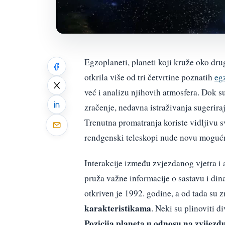
Egzoplaneti, planeti koji kruže oko dru
otkrila više od tri četvrtine poznatih
eg
već i analizu njihovih atmosfera. Dok su
zračenje, nedavna istraživanja sugerira
Trenutna promatranja koriste vidljivu sv
rendgenski teleskopi nude novu moguć
Interakcije između zvjezdanog vjetra i
pruža važne informacije o sastavu i din
otkriven je 1992. godine, a od tada su z
karakteristikama
. Neki su plinoviti d
Pozicija planeta u odnosu na zvijezd