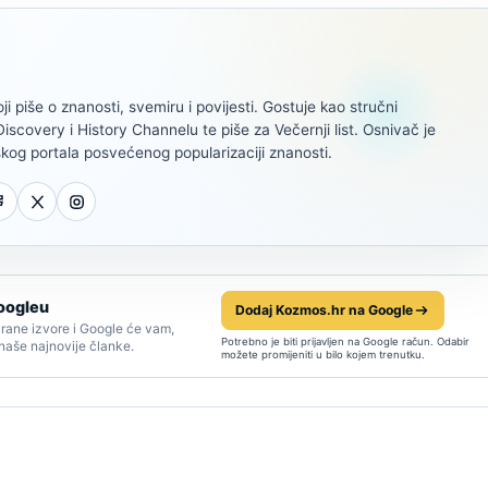
oji piše o znanosti, svemiru i povijesti. Gostuje kao stručni
scovery i History Channelu te piše za Večernji list. Osnivač je
kog portala posvećenog popularizaciji znanosti.
oogleu
Dodaj Kozmos.hr na Google
rane izvore i Google će vam,
Potrebno je biti prijavljen na Google račun. Odabir
 naše najnovije članke.
možete promijeniti u bilo kojem trenutku.