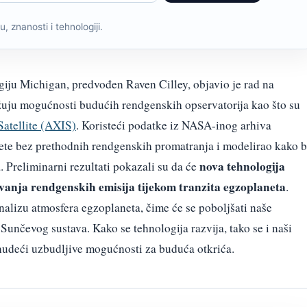
, znanosti i tehnologiji.
giju Michigan, predvođen Raven Cilley, objavio je rad na
žuju mogućnosti budućih rendgenskih opservatorija kao što su
atellite (AXIS)
. Koristeći podatke iz NASA-inog arhiva
nete bez prethodnih rendgenskih promatranja i modelirao kako b
nova tehnologija
. Preliminarni rezultati pokazali su da će
vanja rendgenskih emisija tijekom tranzita egzoplaneta
.
lizu atmosfera egzoplaneta, čime će se poboljšati naše
unčevog sustava. Kako se tehnologija razvija, tako se i naši
, nudeći uzbudljive mogućnosti za buduća otkrića.