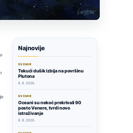
Najnovije
no
SVEMIR
Tekući dušik izbija na površinu
o
Plutona
6. 8. 2026.
je
SVEMIR
Oceani su nekoć prekrivali 90
posto Venere, tvrdi novo
istraživanje
6. 8. 2026.