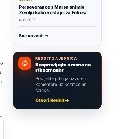
SVEMIR
Perseverance s Marsa snimio
Zemlju kako nestaje iza Fobosa
6. 8. 2026.
Sve novosti
REDDIT ZAJEDNICA
to
Raspravljajte s nama na
r/kozmoshr
o
Podijelite pitanja, izvore i
a
komentare uz Kozmos.hr
i
članke.
Otvori Reddit