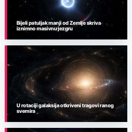
Bijeli patuljak manji od Zemlje skriva
iznimno masivnu jezgru
ASTRONOMIJA
U rotaciji galaksija otkriveni tragovi ranog
svemira