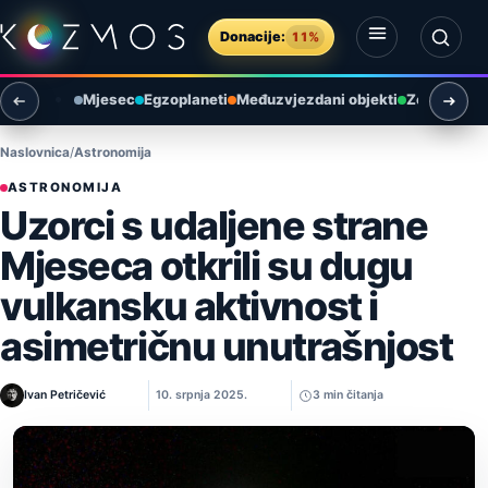
Preskoči na sadržaj
Donacije:
11%
Otvori izbornik
Otvori pretragu
Mjesec
Egzoplaneti
Međuzvjezdani objekti
Zemlja i ok
Naslovnica
Astronomija
ASTRONOMIJA
Uzorci s udaljene strane
Mjeseca otkrili su dugu
vulkansku aktivnost i
asimetričnu unutrašnjost
Ivan Petričević
10. srpnja 2025.
3 min čitanja