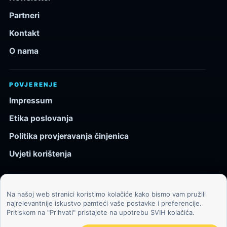
Partneri
Kontakt
O nama
POVJERENJE
Impressum
Etika poslovanja
Politika provjeravanja činjenica
Uvjeti korištenja
Na našoj web stranici koristimo kolačiće kako bismo vam pružili
© 2026 Kozmos.hr. Sva prava pridržana.
najrelevantnije iskustvo pamteći vaše postavke i preferencije.
Pritiskom na "Prihvati" pristajete na upotrebu SVIH kolačića.
Svemir, znanost, tehnologija i velike ideje za znatiželjne
čitatelje.