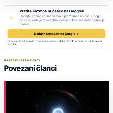
Pratite Kozmos.hr češće na Googleu
Dodajte Kozmos.hr među svoje preferirane izvore i Google
će vam, kada je relevantno, češće prikazivati naše najnovije
članke.
Dodaj Kozmos.hr na Google
Potrebno je biti prijavljen na Google račun. Odabir možete promijeniti u bilo kojem
trenutku.
NASTAVI ISTRAŽIVATI
Povezani članci