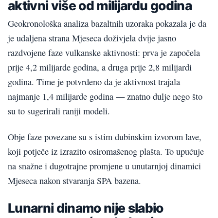
aktivni više od milijardu godina
Geokronološka analiza bazaltnih uzoraka pokazala je da
je udaljena strana Mjeseca doživjela dvije jasno
razdvojene faze vulkanske aktivnosti: prva je započela
prije 4,2 milijarde godina, a druga prije 2,8 milijardi
godina. Time je potvrđeno da je aktivnost trajala
najmanje 1,4 milijarde godina — znatno dulje nego što
su to sugerirali raniji modeli.
Obje faze povezane su s istim dubinskim izvorom lave,
koji potječe iz izrazito osiromašenog plašta. To upućuje
na snažne i dugotrajne promjene u unutarnjoj dinamici
Mjeseca nakon stvaranja SPA bazena.
Lunarni dinamo nije slabio