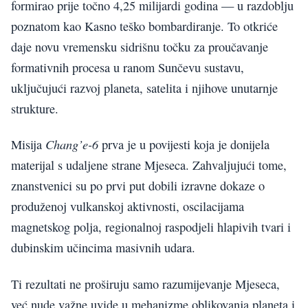
formirao prije točno 4,25 milijardi godina — u razdoblju
poznatom kao Kasno teško bombardiranje. To otkriće
daje novu vremensku sidrišnu točku za proučavanje
formativnih procesa u ranom Sunčevu sustavu,
uključujući razvoj planeta, satelita i njihove unutarnje
strukture.
Chang’e-6
Misija
prva je u povijesti koja je donijela
materijal s udaljene strane Mjeseca. Zahvaljujući tome,
znanstvenici su po prvi put dobili izravne dokaze o
produženoj vulkanskoj aktivnosti, oscilacijama
magnetskog polja, regionalnoj raspodjeli hlapivih tvari i
dubinskim učincima masivnih udara.
Ti rezultati ne proširuju samo razumijevanje Mjeseca,
već nude važne uvide u mehanizme oblikovanja planeta i