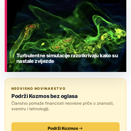
ASTRONOMIJA
Turbulentne simulacije razotkrivaju kako su
nastale zvijezde
ASTRONOMIJA
NEOVISNO NOVINARSTVO
Podrži Kozmos bez oglasa
Članstvo pomaže financirati neovisne priče o znanosti,
svemiru i tehnologiji.
Podrži Kozmos