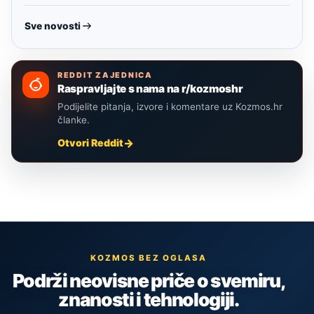
Sve novosti
REDDIT ZAJEDNICA
Raspravljajte s nama na r/kozmoshr
Podijelite pitanja, izvore i komentare uz Kozmos.hr
članke.
Otvori Reddit
KOZMOS BEZ OGLASA
Podrži neovisne priče o svemiru,
znanosti i tehnologiji.