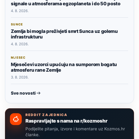
signale u atmosferama egzoplaneta i do 50 posto
4. 8. 2026.
SUNCE
Zemlja bi mogla preživjeti smrt Sunca uz golemu
infrastrukturu
4. 8. 2026.
MJESEC
Mjesečevi uzorci upućuju na sumporom bogatu
atmosferu rane Zemlje
3. 8. 2026.
Sve novosti
REDDIT ZAJEDNICA
Raspravljajte s nama na r/kozmoshr
Podijelite pitanja, izvore i komentare uz Kozmos.hr
članke.