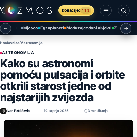
Preskoči na sadržaj
Donacije:
11%
Otvori izbornik
Otvori pretragu
Mjesec
Egzoplaneti
Međuzvjezdani objekti
Zemlja i ok
Naslovnica
Astronomija
ASTRONOMIJA
Kako su astronomi
pomoću pulsacija i orbite
otkrili starost jedne od
najstarijih zvijezda
Ivan Petričević
10. srpnja 2025.
3 min čitanja