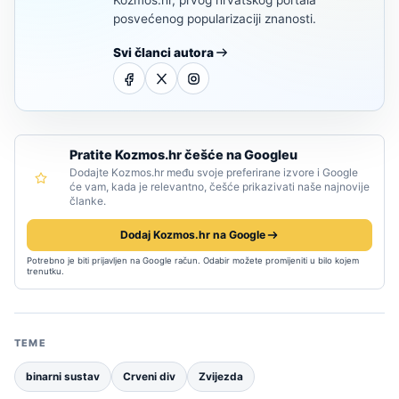
Kozmos.hr, prvog hrvatskog portala
posvećenog popularizaciji znanosti.
Svi članci autora
Pratite Kozmos.hr češće na Googleu
Dodajte Kozmos.hr među svoje preferirane izvore i Google
će vam, kada je relevantno, češće prikazivati naše najnovije
članke.
Dodaj Kozmos.hr na Google
Potrebno je biti prijavljen na Google račun. Odabir možete promijeniti u bilo kojem
trenutku.
TEME
binarni sustav
Crveni div
Zvijezda