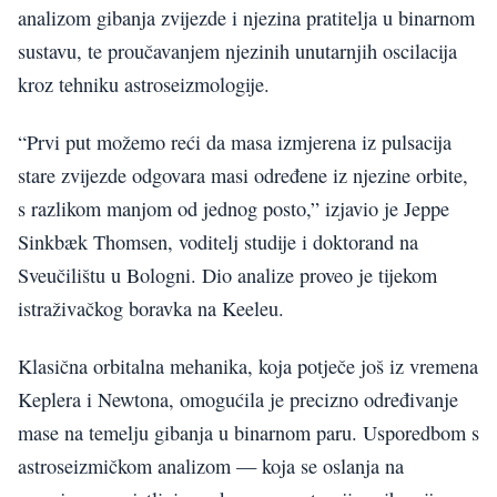
analizom gibanja zvijezde i njezina pratitelja u binarnom
sustavu, te proučavanjem njezinih unutarnjih oscilacija
kroz tehniku astroseizmologije.
“Prvi put možemo reći da masa izmjerena iz pulsacija
stare zvijezde odgovara masi određene iz njezine orbite,
s razlikom manjom od jednog posto,” izjavio je Jeppe
Sinkbæk Thomsen, voditelj studije i doktorand na
Sveučilištu u Bologni. Dio analize proveo je tijekom
istraživačkog boravka na Keeleu.
Klasična orbitalna mehanika, koja potječe još iz vremena
Keplera i Newtona, omogućila je precizno određivanje
mase na temelju gibanja u binarnom paru. Usporedbom s
astroseizmičkom analizom — koja se oslanja na