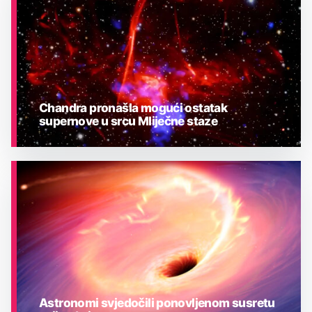
Chandra pronašla mogući ostatak
supernove u srcu Mliječne staze
ASTRONOMIJA
Astronomi svjedočili ponovljenom susretu