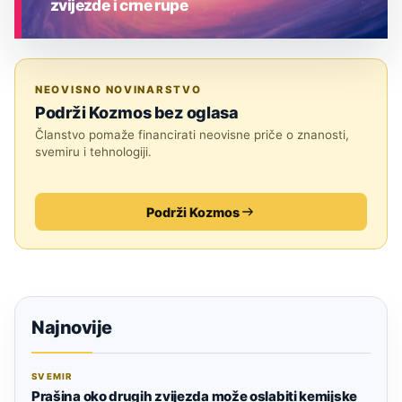
zvijezde i crne rupe
ASTRONOMIJA
NEOVISNO NOVINARSTVO
Podrži Kozmos bez oglasa
Članstvo pomaže financirati neovisne priče o znanosti,
svemiru i tehnologiji.
Podrži Kozmos
Najnovije
SVEMIR
Prašina oko drugih zvijezda može oslabiti kemijske