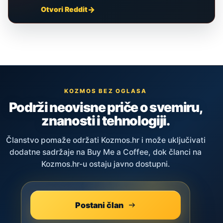
Otvori Reddit
KOZMOS BEZ OGLASA
Podrži neovisne priče o svemiru,
znanosti i tehnologiji.
Članstvo pomaže održati Kozmos.hr i može uključivati
dodatne sadržaje na Buy Me a Coffee, dok članci na
Kozmos.hr-u ostaju javno dostupni.
Postani član