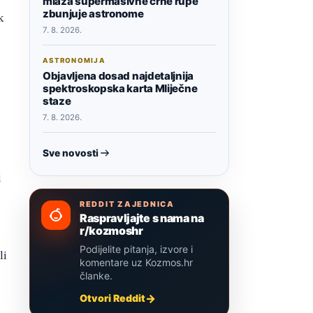
mlaza supermasivne crne rupe
zbunjuje astronome
k
7. 8. 2026.
ASTRONOMIJA
Objavljena dosad najdetaljnija
spektroskopska karta Mliječne
staze
7. 8. 2026.
Sve novosti
i
REDDIT ZAJEDNICA
Raspravljajte s nama na
r/kozmoshr
Podijelite pitanja, izvore i
li
komentare uz Kozmos.hr
članke.
Otvori Reddit