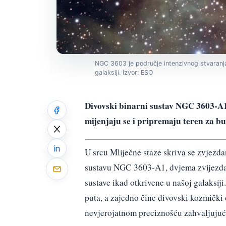
NGC 3603 je područje intenzivnog stvaranja
galaksiji. Izvor: ESO
Divovski binarni sustav NGC 3603-A1
mijenjaju se i pripremaju teren za b
U srcu Mliječne staze skriva se zvjezda
sustavu NGC 3603-A1, dvjema zvijezdam
sustave ikad otkrivene u našoj galaksij
puta, a zajedno čine divovski kozmički
nevjerojatnom preciznošću zahvaljuju