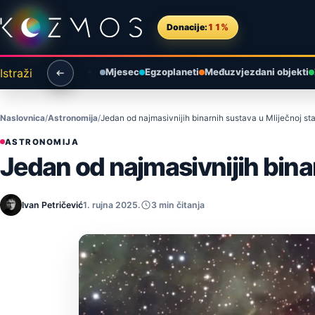
Preskoči na sadržaj
Donacije:
11%
Istraži
Mjesec
Egzoplaneti
Međuzvjezdani objekti
Naslovnica
Astronomija
Jedan od najmasivnijih binarnih sustava u Mliječnoj sta
ASTRONOMIJA
Jedan od najmasivnijih binar
Ivan Petričević
1. rujna 2025.
3 min čitanja