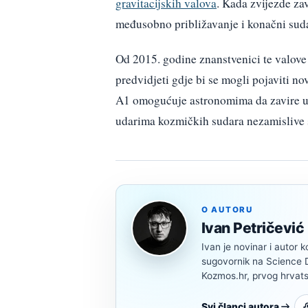
gravitacijskih valova
. Kada zvijezde zav
međusobno približavanje i konačni sudar
Od 2015. godine znanstvenici te valove 
predvidjeti gdje bi se mogli pojaviti 
A1 omogućuje astronomima da zavire u 
udarima kozmičkih sudara nezamislive 
O AUTORU
Ivan Petričević
Ivan je novinar i autor k
sugovornik na Science Di
Kozmos.hr, prvog hrvats
Svi članci autora