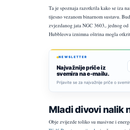
Ta je spoznaja razotkrila kako se iza na
tijesno vezanom binarnom sustavu. Bud
zvjezdanog jata NGC 3603,. jednog od n
Hubbleova iznimna oštrina mogla otkrit
NEWSLETTER
Najvažnije priče iz
svemira na e-mailu.
Prijavite se za najvažnije priče o svemiru
Mladi divovi nalik 
Obje zvijezde toliko su masivne i ener