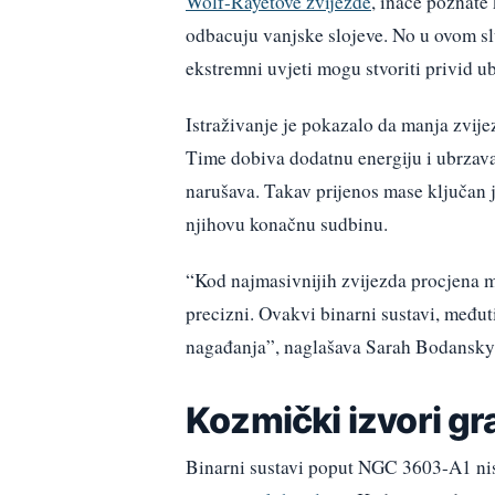
Wolf-Rayetove zvijezde
, inače poznate
odbacuju vanjske slojeve. No u ovom sl
ekstremni uvjeti mogu stvoriti privid ub
Istraživanje je pokazalo da manja zvije
Time dobiva dodatnu energiju i ubrzava 
narušava. Takav prijenos mase ključan j
njihovu konačnu sudbinu.
“Kod najmasivnijih zvijezda procjena m
precizni. Ovakvi binarni sustavi, među
nagađanja”, naglašava Sarah Bodansky
Kozmički izvori gr
Binarni sustavi poput NGC 3603-A1 nis