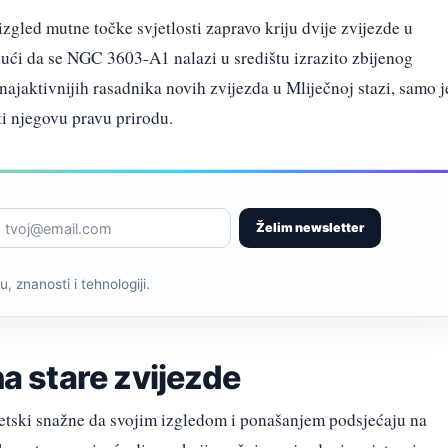
izgled mutne točke svjetlosti zapravo kriju dvije zvijezde u
ući da se NGC 3603-A1 nalazi u središtu izrazito zbijenog
ajaktivnijih rasadnika novih zvijezda u Mliječnoj stazi, samo j
i njegovu pravu prirodu.
Želim newsletter
, znanosti i tehnologiji.
na stare zvijezde
getski snažne da svojim izgledom i ponašanjem podsjećaju na