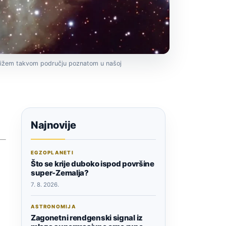
jbližem takvom području poznatom u našoj
Najnovije
EGZOPLANETI
Što se krije duboko ispod površine
super-Zemalja?
7. 8. 2026.
ASTRONOMIJA
Zagonetni rendgenski signal iz