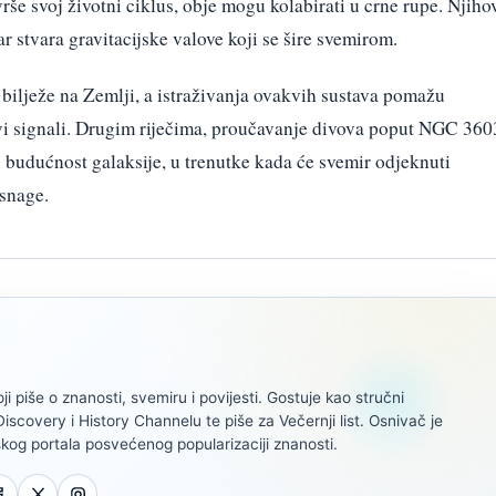
rše svoj životni ciklus, obje mogu kolabirati u crne rupe. Njiho
 stvara gravitacijske valove koji se šire svemirom.
bilježe na Zemlji, a istraživanja ovakvih sustava pomažu
novi signali. Drugim riječima, proučavanje divova poput NGC 360
budućnost galaksije, u trenutke kada će svemir odjeknuti
snage.
oji piše o znanosti, svemiru i povijesti. Gostuje kao stručni
scovery i History Channelu te piše za Večernji list. Osnivač je
kog portala posvećenog popularizaciji znanosti.