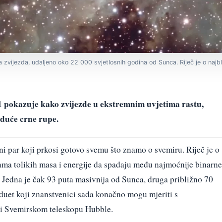
 zvijezda, udaljeno oko 22 000 svjetlosnih godina od Sunca. Riječ je o na
 pokazuje kako zvijezde u ekstremnim uvjetima rastu,
uduće crne rupe.
ni par koji prkosi gotovo svemu što znamo o svemiru. Riječ je o
a tolikih masa i energije da spadaju među najmoćnije binarne
i. Jedna je čak 93 puta masivnija od Sunca, druga približno 70
 duet koji znanstvenici sada konačno mogu mjeriti s
ći Svemirskom teleskopu Hubble.