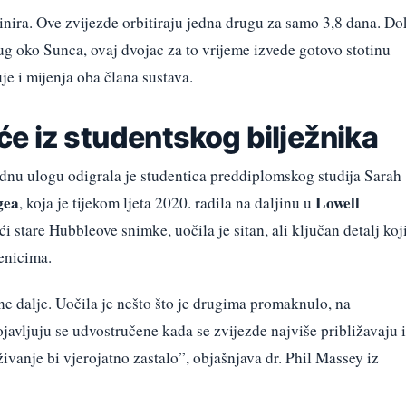
inira. Ove zvijezde orbitiraju jedna drugu za samo 3,8 dana. Do
ug oko Sunca, ovaj dvojac za to vrijeme izvede gotovo stotinu
je i mijenja oba člana sustava.
e iz studentskog bilježnika
udnu ulogu odigrala je studentica preddiplomskog studija Sarah
gea
Lowell
, koja je tijekom ljeta 2020. radila na daljinu u
i stare Hubbleove snimke, uočila je sitan, ali ključan detalj koj
enicima.
e dalje. Uočila je nešto što je drugima promaknulo, na
javljuju se udvostručene kada se zvijezde najviše približavaju i
živanje bi vjerojatno zastalo”, objašnjava dr. Phil Massey iz