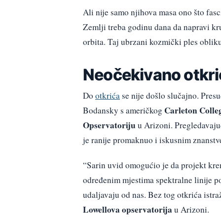
Ali nije samo njihova masa ono što fasc
Zemlji treba godinu dana da napravi kr
orbita. Taj ubrzani kozmički ples obliku
Neočekivano otkrić
Do
otkrića
se nije došlo slučajno. Pres
Carleton Colle
Bodansky s američkog
Opservatoriju
u Arizoni. Pregledavajuć
je ranije promaknuo i iskusnim znanstv
“Sarin uvid omogućio je da projekt kren
određenim mjestima spektralne linije po
udaljavaju od nas. Bez tog otkrića istra
Lowellova opservatorija
u Arizoni.