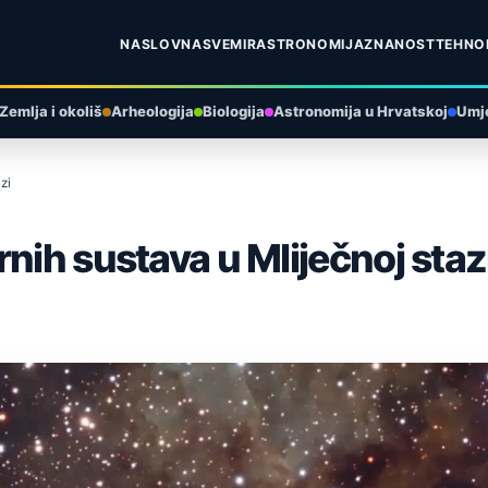
NASLOVNA
SVEMIR
ASTRONOMIJA
ZNANOST
TEHNO
Zemlja i okoliš
Arheologija
Biologija
Astronomija u Hrvatskoj
Umje
zi
nih sustava u Mliječnoj staz