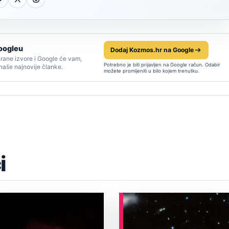
oogleu
Dodaj Kozmos.hr na Google
rane izvore i Google će vam,
Potrebno je biti prijavljen na Google račun. Odabir
 naše najnovije članke.
možete promijeniti u bilo kojem trenutku.
i