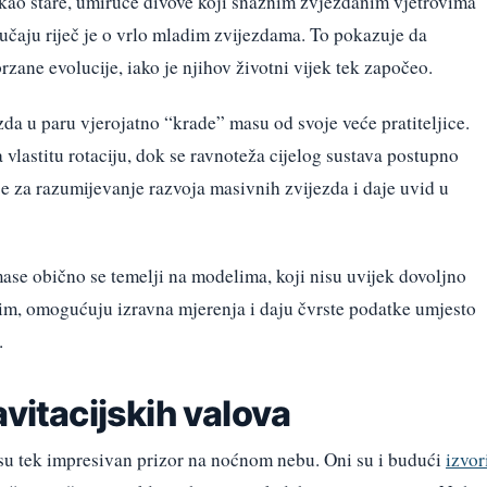
 kao stare, umiruće divove koji snažnim zvjezdanim vjetrovima
učaju riječ je o vrlo mladim zvijezdama. To pokazuje da
rzane evolucije, iako je njihov životni vijek tek započeo.
zda u paru vjerojatno “krade” masu od svoje veće pratiteljice.
vlastitu rotaciju, dok se ravnoteža cijelog sustava postupno
e za razumijevanje razvoja masivnih zvijezda i daje uvid u
ase obično se temelji na modelima, koji nisu uvijek dovoljno
tim, omogućuju izravna mjerenja i daju čvrste podatke umjesto
.
avitacijskih valova
u tek impresivan prizor na noćnom nebu. Oni su i budući
izvor