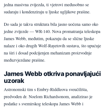
jedna masivna zvijezda, ti vjetrovi međusobno se
sudaraju i kondenziraju u ljuske ugljikove prašine.
Do sada je takva struktura bila jasno uočena samo oko
jedne zvijezde — WR-140. Nova promatranja teleskopa
James Webb, međutim, pokazuju da se slične ljuske
nalaze i oko drugih Wolf-Rayetovih sustava, što upućuje
na širi i dosad podcijenjen mehanizam proizvodnje
među­zvjezdane prašine.
James Webb otkriva ponavljajući
uzorak
Astronomski tim s Embry-Riddleova sveučilišta,
predvođen dr. Noelom Richardsonom, analizirao je
podatke s svemirskog teleskopa James Webb i