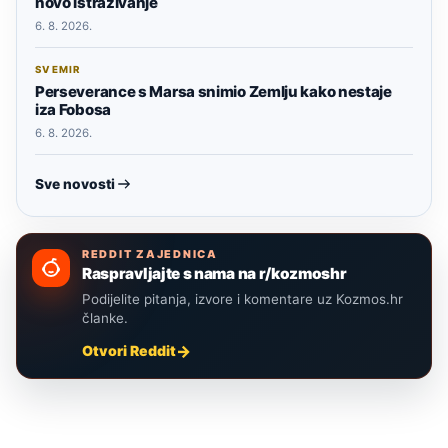
novo istraživanje
6. 8. 2026.
SVEMIR
Perseverance s Marsa snimio Zemlju kako nestaje
iza Fobosa
6. 8. 2026.
Sve novosti
REDDIT ZAJEDNICA
Raspravljajte s nama na r/kozmoshr
Podijelite pitanja, izvore i komentare uz Kozmos.hr
članke.
Otvori Reddit