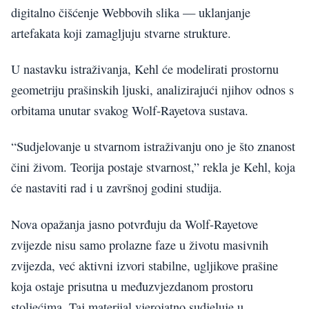
digitalno čišćenje Webbovih slika — uklanjanje
artefakata koji zamagljuju stvarne strukture.
U nastavku istraživanja, Kehl će modelirati prostornu
geometriju prašinskih ljuski, analizirajući njihov odnos s
orbitama unutar svakog Wolf-Rayetova sustava.
“Sudjelovanje u stvarnom istraživanju ono je što znanost
čini živom. Teorija postaje stvarnost,” rekla je Kehl, koja
će nastaviti rad i u završnoj godini studija.
Nova opažanja jasno potvrđuju da Wolf-Rayetove
zvijezde nisu samo prolazne faze u životu masivnih
zvijezda, već aktivni izvori stabilne, ugljikove prašine
koja ostaje prisutna u međuzvjezdanom prostoru
stoljećima. Taj materijal vjerojatno sudjeluje u