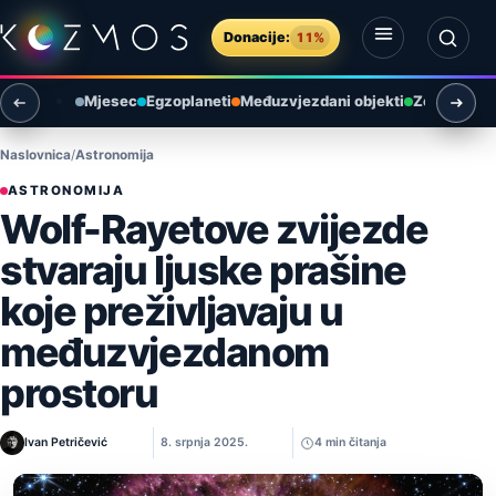
Preskoči na sadržaj
Donacije:
11%
Otvori izbornik
Otvori pretragu
Mjesec
Egzoplaneti
Međuzvjezdani objekti
Zemlja i ok
Naslovnica
Astronomija
ASTRONOMIJA
Wolf-Rayetove zvijezde
stvaraju ljuske prašine
koje preživljavaju u
među­zvjezdanom
prostoru
Ivan Petričević
8. srpnja 2025.
4 min čitanja