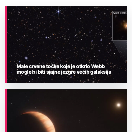
Male crvene točke koje je otkrio Webb
mogle bi biti sjajne jezgre većih galaksija
ASTRONOMIJA