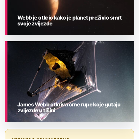
Webb je otkrio kako je planet preživio smrt
svoje zvijezde
ASTRONOMIJA
James Webb otkriva crne rupe koje gutaju
zvijezde u tišini
ASTRONOMIJA