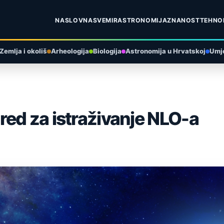
NASLOVNA
SVEMIR
ASTRONOMIJA
ZNANOST
TEHNO
Zemlja i okoliš
Arheologija
Biologija
Astronomija u Hrvatskoj
Umje
ed za istraživanje NLO-a