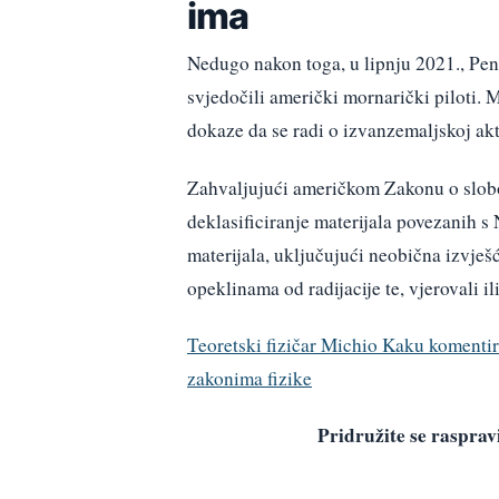
ima
Nedugo nakon toga, u lipnju 2021., Pen
svjedočili američki mornarički piloti. M
dokaze da se radi o izvanzemaljskoj akt
Zahvaljujući američkom Zakonu o slobod
deklasificiranje materijala povezanih s
materijala, uključujući neobična izvješć
opeklinama od radijacije te, vjerovali 
Teoretski fizičar Michio Kaku komenti
zakonima fizike
Pridružite se raspr