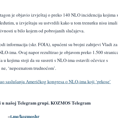
tagon je objavio izvještaj o preko 140 NLO incidencija kojima 
eđutim, u izvještaju su ustvrdili kako u tom trenutku nisu imali
ivnosti u bilo kojem od pobrojanih slučajeva.
i informacija (skr. FOIA), upućeni su brojni zahtjevi Vladi za
 NLO-ima. Ovaj napor rezultirao je objavom preko 1.500 stranic
a u kojima stoji da su susreti s NLO-ima ostavili očevice s
ili ne, ‘nepoznatom trudnoćom’.
rao saslušanja Američkog kongresa o NLO-ima koji ‘prkose’
avi u našoj Telegram grupi. KOZMOS Telegram
–
t.me/kozmoshr