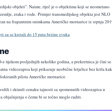
dijski objekti”. Naime, riječ je o objektima koji se neometano
 zemlje, zraka i vode. Primjer transmedijskog objekta jest NLO
ocean na frapantnim snimkama Američke mornarice iz srpnja 201
ji su se kretali do 15 puta brzine zvuka
gme
e tijekom posljednjih nekoliko godina, a prekretnica je čini se
jatna videozapisa koji prikazuje neobične letjelice bez krila ka
šokiranih pilota Američke mornarice.
rdili i skinuli oznaku tajnosti sa spomenutih videozapisa u
a objašnjenja o čemu bi se točno moglo raditi.