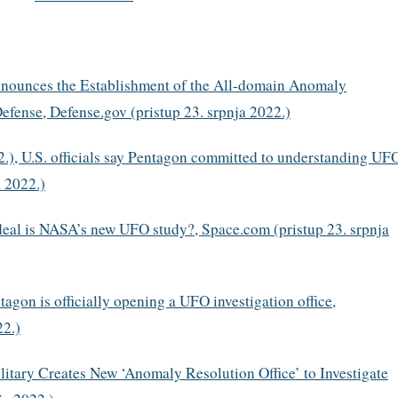
nounces the Establishment of the All-domain Anomaly
efense, Defense.gov (pristup 23. srpnja 2022.)
2.), U.S. officials say Pentagon committed to understanding UF
a 2022.)
 deal is NASA’s new UFO study?, Space.com (pristup 23. srpnja
agon is officially opening a UFO investigation office,
22.)
litary Creates New ‘Anomaly Resolution Office’ to Investigate