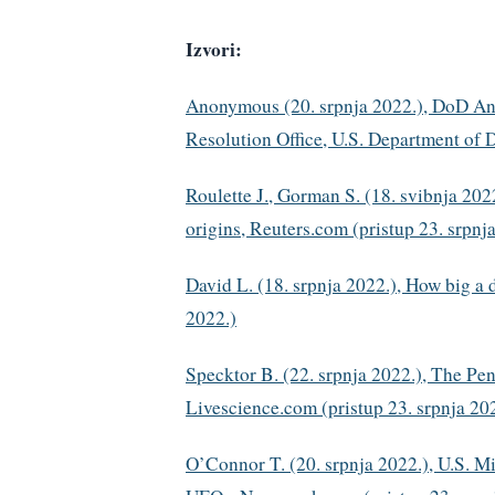
Izvori:
Anonymous (20. srpnja 2022.), DoD An
Resolution Office, U.S. Department of D
Roulette J., Gorman S. (18. svibnja 202
origins, Reuters.com (pristup 23. srpnj
David L. (18. srpnja 2022.), How big a
2022.)
Specktor B. (22. srpnja 2022.), The Pent
Livescience.com (pristup 23. srpnja 20
O’Connor T. (20. srpnja 2022.), U.S. Mi