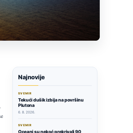
Najnovije
SVEMIR
Tekući dušik izbija na površinu
Plutona
-
6. 8. 2026.
se
SVEMIR
Oceani su nekoć prekrivali 90