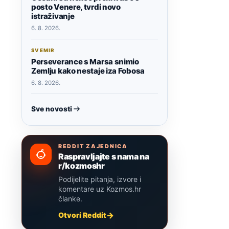
posto Venere, tvrdi novo
istraživanje
6. 8. 2026.
SVEMIR
Perseverance s Marsa snimio
Zemlju kako nestaje iza Fobosa
6. 8. 2026.
Sve novosti
REDDIT ZAJEDNICA
Raspravljajte s nama na
r/kozmoshr
Podijelite pitanja, izvore i
komentare uz Kozmos.hr
članke.
Otvori Reddit