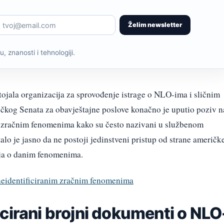
Želim newsletter
, znanosti i tehnologiji.
stojala organizacija za sprovođenje istrage o NLO-ima i sličnim
kog Senata za obavještajne poslove konačno je uputio poziv n
im zračnim fenomenima kako su često nazivani u službenom
o je jasno da ne postoji jedinstveni pristup od strane američk
taja o danim fenomenima.
neidentificiranim zračnim fenomenima
cirani brojni dokumenti o NLO