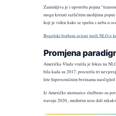
Zanimljiva je i upotreba pojma “transme
mogu kretati različitim medijima poput
koji je viđen kako se spušta s neba u 
Brazilski borbeni avioni jurili NLO-e ko
Promjena paradi
Američka Vlada vratila je fokus na NLO-
bila kada su 2017. procurila tri nevjero
lete hipersoničnim brzinama naočigled 
Iz Američke mornarice službeno su potv
travnju 2020., međutim nisu dali nikakv