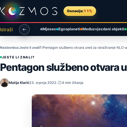
Preskoči na sadržaj
Donacije:
11%
Istraži
Mjesec
Egzoplaneti
Međuzvjezdani objekti
Naslovnica
Jeste li znali?
Pentagon službeno otvara ured za istraživanje NLO-a
JESTE LI ZNALI?
Pentagon službeno otvara ur
Matija Klarić
23. srpnja 2022.
4 min čitanja