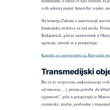
domenama, a služit će kao središte za p
svih sektora poput Američke vojske, mo
Na temelju Zakona o autorizaciji nacio
financijska sredstva za rad ureda. Pre
Kirkpatrick, glavni znanstvenik u Obav
agencije, navodi se u priopćenju.
Katedra za astronomiju na Harvardu pre
Transmedijski obje
Bit će to svojevrsna sinkronizacija svih
od interesa… i, prema potrebi, da ublaž
sigurnosti”, piše u priopćenju iz Minis
svemirske, zračne, podvodne i transmed