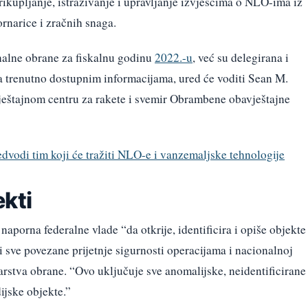
rikupljanje, istraživanje i upravljanje izvješćima o NLO-ima iz
rnarice i zračnih snaga.
nalne obrane za fiskalnu godinu
2022.-u
, već su delegirana i
ma trenutno dostupnim informacijama, ured će voditi Sean M.
ještajnom centru za rakete i svemir Obrambene obavještajne
dvodi tim koji će tražiti NLO-e i vanzemaljske tehnologije
kti
 naporna federalne vlade “da otkrije, identificira i opiše objekte
i sve povezane prijetnje sigurnosti operacijama i nacionalnoj
tarstva obrane. “Ovo uključuje sve anomalijske, neidentificirane
ijske objekte.”