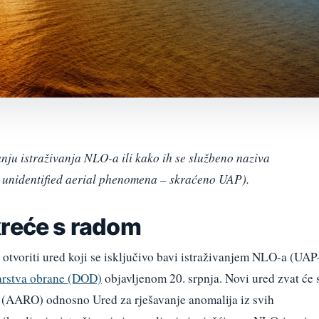
anju istraživanja NLO-a ili kako ih se službeno naziva
g. unidentified aerial phenomena – skraćeno UAP).
kreće s radom
 otvoriti ured koji se isključivo bavi istraživanjem NLO-a (UAP
arstva obrane (DOD)
objavljenom 20. srpnja. Novi ured zvat će 
(AARO) odnosno Ured za rješavanje anomalija iz svih