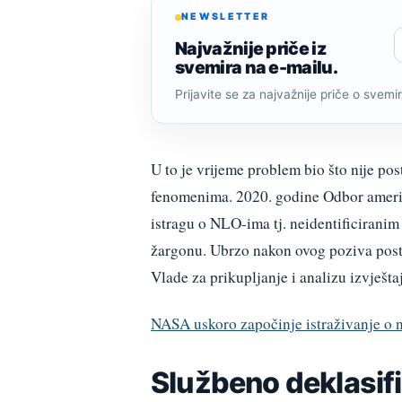
NEWSLETTER
Najvažnije priče iz
svemira na e-mailu.
Prijavite se za najvažnije priče o svemiru
U to je vrijeme problem bio što nije po
fenomenima. 2020. godine Odbor američ
istragu o NLO-ima tj. neidentificiran
žargonu. Ubrzo nakon ovog poziva postal
Vlade za prikupljanje i analizu izvješ
NASA uskoro započinje istraživanje o 
Službeno deklasifi