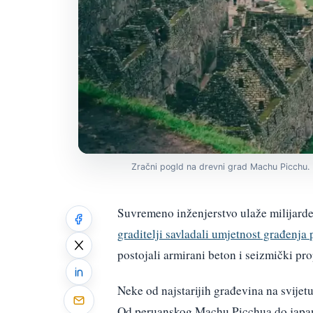
Zračni pogld na drevni grad Machu Picchu.
Suvremeno inženjerstvo ulaže milijarde
graditelji savladali umjetnost građenj
postojali armirani beton i seizmički pro
Neke od najstarijih građevina na svijet
Od peruanskog Machu Picchua do japan