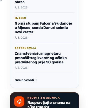
staze
7. 8. 2026.
MJESEC
Gornji stupanj Falcona 9 udario je
u Mjesec, sonda Danuri snimila
novi krater
7. 8. 2026.
ASTRONOMIJA
Znanstvenici u magnetaru
pronašli trag kvantnog učinka
predviđenog prije 90 godina
7. 8. 2026.
i
Sve novosti
REDDIT ZAJEDNICA
Raspravljajte s nama na
r/kozmoshr