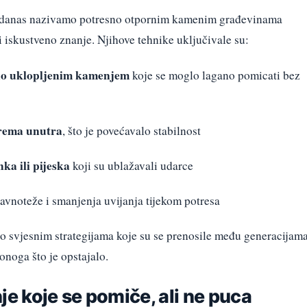
što danas nazivamo potresno otpornim kamenim građevinama
 i iskustveno znanje. Njihove tehnike uključivale su:
no uklopljenim kamenjem
koje se moglo lagano pomicati bez
prema unutra
, što je povećavalo stabilnost
nka ili pijeska
koji su ublažavali udarce
ravnoteže i smanjenja uvijanja tijekom potresa
je o svjesnim strategijama koje su se prenosile među generacijam
onoga što je opstajalo.
 koje se pomiče, ali ne puca