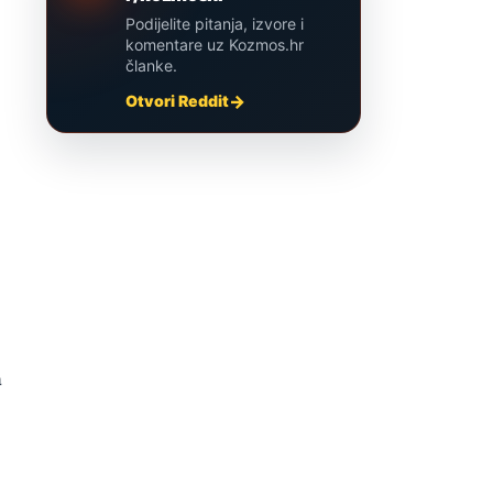
Podijelite pitanja, izvore i
komentare uz Kozmos.hr
članke.
Otvori Reddit
a