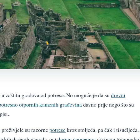
 u zaštitu gradova od potresa. No moguće je da su
drevni
a potresno otpornih kamenih građevina
davno prije nego što su
pisi.
u preživjele su razorne
potrese
kroz stoljeća, pa čak i tisućljeća.
skih drvenih pagoda, ovi
drevni spomenici
skrivaju tragove ko