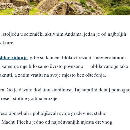
 stoljeću u seizmički aktivnim Andama, jedan je od najboljih
ekture.
shlar zidanje
, gdje su kameni blokovi rezani s nevjerojatnom
o kamenje nije bilo samo čvrsto povezano — oblikovano je tako
nuti, a zatim vratiti na svoje mjesto bez oštećenja.
ra, što je davalo dodatnu stabilnost. Taj suptilni detalj pomoga
ese i stotine godina erozije.
esa obnavljali i poboljšavali svoje građevine, stalno
e Machu Picchu jedno od najočuvanijih mjesta drevnog