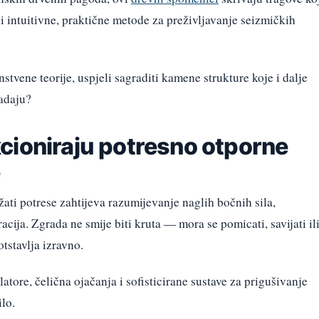
ili intuitivne, praktične metode za preživljavanje seizmičkih
tvene teorije, uspjeli sagraditi kamene strukture koje i dalje
adaju?
cioniraju potresno otporne
e
ati potrese zahtijeva razumijevanje naglih bočnih sila,
cija. Zgrada ne smije biti kruta — mora se pomicati, savijati il
tstavlja izravno.
latore, čelična ojačanja i sofisticirane sustave za prigušivanje
ilo.