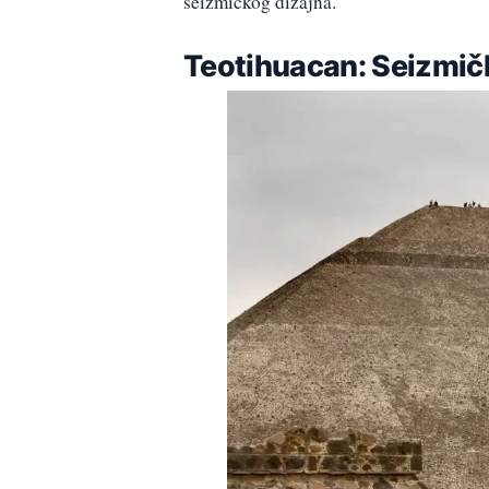
seizmičkog dizajna.
Teotihuacan: Seizmič