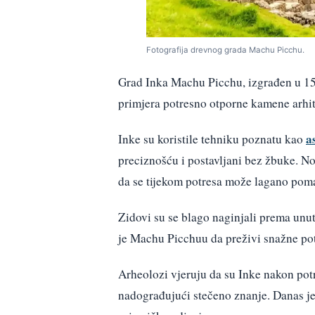
Fotografija drevnog grada Machu Picchu.
Grad Inka Machu Picchu, izgrađen u 15.
primjera potresno otporne kamene arhit
a
Inke su koristile tehniku poznatu kao
preciznošću i postavljani bez žbuke. N
da se tijekom potresa može lagano pomak
Zidovi su se blago naginjali prema unut
je Machu Picchuu da preživi snažne potr
Arheolozi vjeruju da su Inke nakon potr
nadograđujući stečeno znanje. Danas j