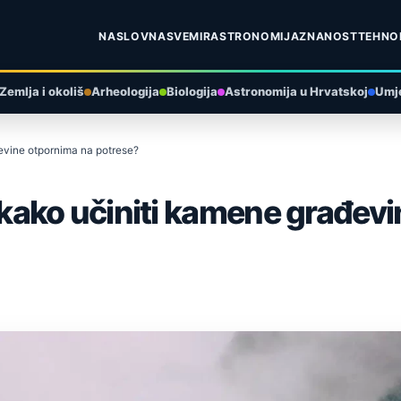
NASLOVNA
SVEMIR
ASTRONOMIJA
ZNANOST
TEHNO
Zemlja i okoliš
Arheologija
Biologija
Astronomija u Hrvatskoj
Umje
ađevine otpornima na potrese?
ali kako učiniti kamene građe