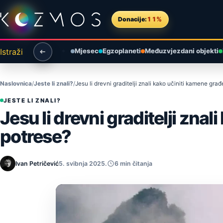
Preskoči na sadržaj
Donacije:
11%
Istraži
Mjesec
Egzoplaneti
Međuzvjezdani objekti
Naslovnica
Jeste li znali?
Jesu li drevni graditelji znali kako učiniti kamene gr
JESTE LI ZNALI?
Jesu li drevni graditelji zn
potrese?
Ivan Petričević
5. svibnja 2025.
6 min čitanja