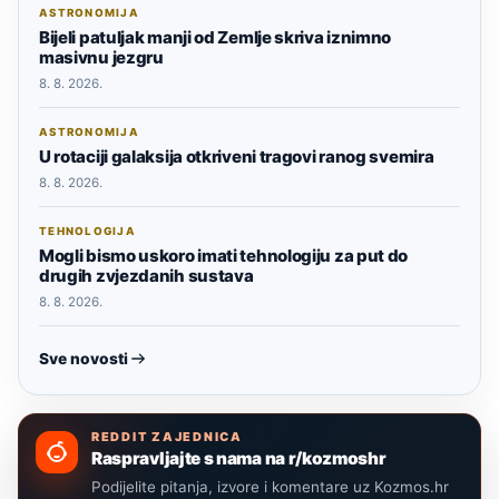
ASTRONOMIJA
Bijeli patuljak manji od Zemlje skriva iznimno
masivnu jezgru
8. 8. 2026.
ASTRONOMIJA
U rotaciji galaksija otkriveni tragovi ranog svemira
8. 8. 2026.
TEHNOLOGIJA
Mogli bismo uskoro imati tehnologiju za put do
drugih zvjezdanih sustava
8. 8. 2026.
Sve novosti
REDDIT ZAJEDNICA
Raspravljajte s nama na r/kozmoshr
Podijelite pitanja, izvore i komentare uz Kozmos.hr