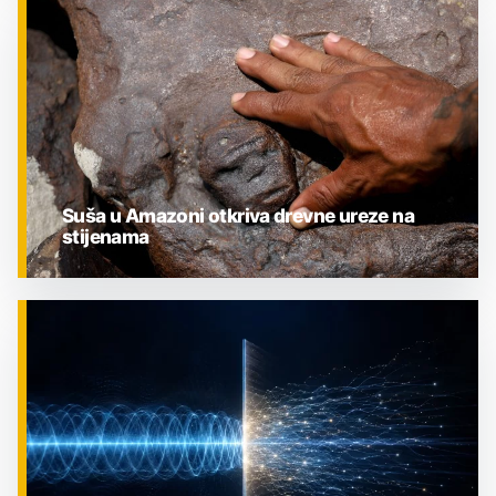
ZNANOST
Suša u Amazoni otkriva drevne ureze na
stijenama
ZNANOST