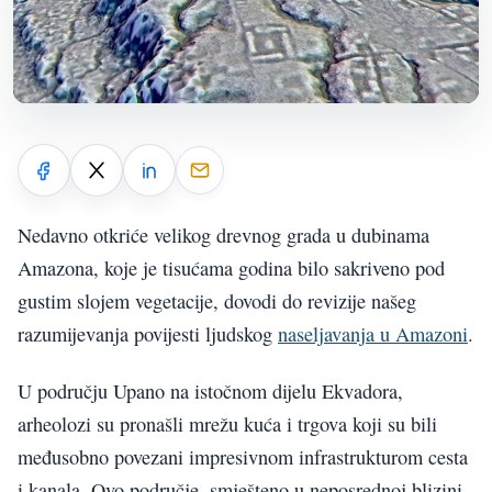
Nedavno otkriće velikog drevnog grada u dubinama
Amazona, koje je tisućama godina bilo sakriveno pod
gustim slojem vegetacije, dovodi do revizije našeg
razumijevanja povijesti ljudskog
naseljavanja u Amazoni
.
U području Upano na istočnom dijelu Ekvadora,
arheolozi su pronašli mrežu kuća i trgova koji su bili
međusobno povezani impresivnom infrastrukturom cesta
i kanala. Ovo područje, smješteno u neposrednoj blizini