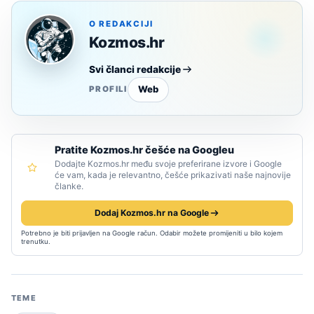
O REDAKCIJI
Kozmos.hr
Svi članci redakcije
Web
PROFILI
Pratite Kozmos.hr češće na Googleu
Dodajte Kozmos.hr među svoje preferirane izvore i Google
će vam, kada je relevantno, češće prikazivati naše najnovije
članke.
Dodaj Kozmos.hr na Google
Potrebno je biti prijavljen na Google račun. Odabir možete promijeniti u bilo kojem
trenutku.
TEME