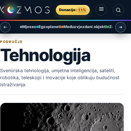
Preskoči na sadržaj
Donacije:
11%
Otvori izbornik
Otvori pretragu
Mjesec
Egzoplaneti
Međuzvjezdani objekti
Zemlja i ok
PODRUČJE
Tehnologija
Svemirska tehnologija, umjetna inteligencija, sateliti,
robotika, teleskopi i inovacije koje oblikuju budućnost
istraživanja.