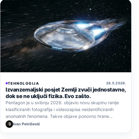
28. 5. 2026.
TEHNOLOGIJA
Izvanzemaljski posjet Zemlji zvuči jednostavno,
dok se ne uključi fizika. Evo zašto.
Pentagon je u svibnju 2026. objavio novu skupinu ranije
klasificiranih fotografija i videozapisa neidentificiranih
anomalnih fenomena. Takve objave ponovno hrane…
Ivan Petričević