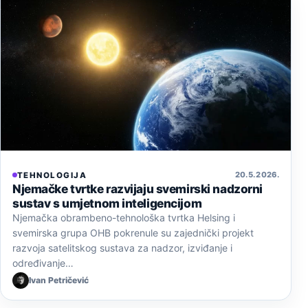
20. 5. 2026.
TEHNOLOGIJA
Njemačke tvrtke razvijaju svemirski nadzorni
sustav s umjetnom inteligencijom
Njemačka obrambeno-tehnološka tvrtka Helsing i
svemirska grupa OHB pokrenule su zajednički projekt
razvoja satelitskog sustava za nadzor, izviđanje i
određivanje…
Ivan Petričević