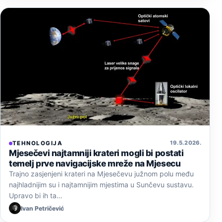
19. 5. 2026.
TEHNOLOGIJA
Mjesečevi najtamniji krateri mogli bi postati
temelj prve navigacijske mreže na Mjesecu
Trajno zasjenjeni krateri na Mjesečevu južnom polu među
najhladnijim su i najtamnijim mjestima u Sunčevu sustavu.
Upravo bi ih ta…
Ivan Petričević