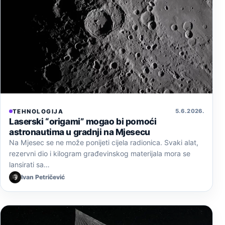
5. 6. 2026.
TEHNOLOGIJA
Laserski “origami” mogao bi pomoći
astronautima u gradnji na Mjesecu
Na Mjesec se ne može ponijeti cijela radionica. Svaki alat,
rezervni dio i kilogram građevinskog materijala mora se
lansirati sa…
Ivan Petričević