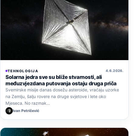
4. 6. 2026.
TEHNOLOGIJA
Solarna jedra sve su bliže stvarnosti, ali
međuzvjezdana putovanja ostaju druga priča
Svemirske misije danas dosežu asteroide, vraćaju uzorke
na Zemlju, šalju rovere na druge svjetove i lete oko
Mjeseca. No razmak…
Ivan Petričević