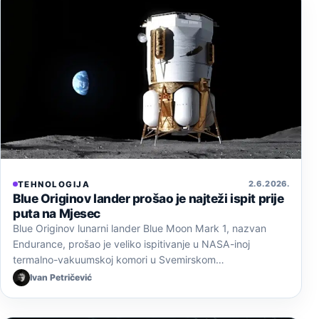
2. 6. 2026.
TEHNOLOGIJA
Blue Originov lander prošao je najteži ispit prije
puta na Mjesec
Blue Originov lunarni lander Blue Moon Mark 1, nazvan
Endurance, prošao je veliko ispitivanje u NASA-inoj
termalno-vakuumskoj komori u Svemirskom…
Ivan Petričević