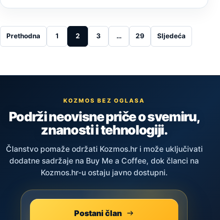
Posts pagination
Prethodna
1
2
3
…
29
Sljedeća
KOZMOS BEZ OGLASA
Podrži neovisne priče o svemiru,
znanosti i tehnologiji.
Članstvo pomaže održati Kozmos.hr i može uključivati
dodatne sadržaje na Buy Me a Coffee, dok članci na
Kozmos.hr-u ostaju javno dostupni.
Postani član