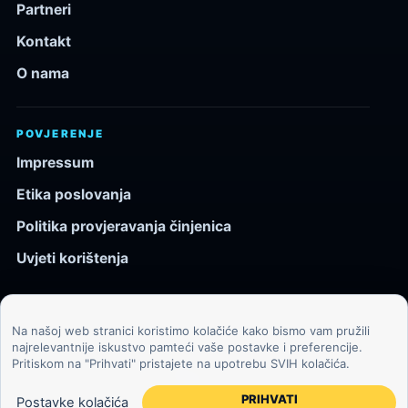
Partneri
Kontakt
O nama
POVJERENJE
Impressum
Etika poslovanja
Politika provjeravanja činjenica
Uvjeti korištenja
Na našoj web stranici koristimo kolačiće kako bismo vam pružili
© 2026 Kozmos.hr. Sva prava pridržana.
najrelevantnije iskustvo pamteći vaše postavke i preferencije.
Pritiskom na "Prihvati" pristajete na upotrebu SVIH kolačića.
Svemir, znanost, tehnologija i velike ideje za znatiželjne
čitatelje.
PRIHVATI
Postavke kolačića