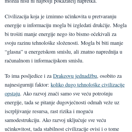
možda nisu ni najbolji pokazatelj napretka.
Civilizacija koja je iznimno učinkovita u pretvaranju
energije u informaciju mogla bi izgledati drukčije. Mogla
bi trošiti manje energije nego što bismo očekivali za
svoju razinu tehnološke složenosti. Mogla bi biti manje
“glasna” u energetskom smislu, ali znatno naprednija u
računalnom i informacijskom smislu.
To ima posljedice i za
Drakeovu jednadžbu
, osobito za
najnesigurniji faktor:
koliko dugo tehnološke civilizacije
opstaju
. Ako razvoj znači samo sve veću potrošnju
energije, tada se pitanje dugovječnosti odmah veže uz
iscrpljivanje resursa, rast rizika i moguću
samodestrukciju. Ako razvoj uključuje sve veću
učinkovitost, tada stabilnost civilizacije ovisi i o tome