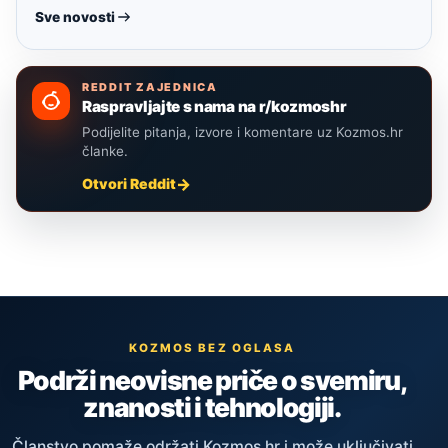
Sve novosti
REDDIT ZAJEDNICA
Raspravljajte s nama na r/kozmoshr
Podijelite pitanja, izvore i komentare uz Kozmos.hr
članke.
Otvori Reddit
KOZMOS BEZ OGLASA
Podrži neovisne priče o svemiru,
znanosti i tehnologiji.
Članstvo pomaže održati Kozmos.hr i može uključivati