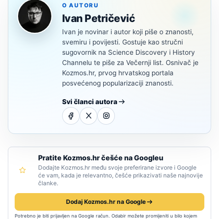
O AUTORU
Ivan Petričević
Ivan je novinar i autor koji piše o znanosti,
svemiru i povijesti. Gostuje kao stručni
sugovornik na Science Discovery i History
Channelu te piše za Večernji list. Osnivač je
Kozmos.hr, prvog hrvatskog portala
posvećenog popularizaciji znanosti.
Svi članci autora
Pratite Kozmos.hr češće na Googleu
Dodajte Kozmos.hr među svoje preferirane izvore i Google
će vam, kada je relevantno, češće prikazivati naše najnovije
članke.
Dodaj Kozmos.hr na Google
Potrebno je biti prijavljen na Google račun. Odabir možete promijeniti u bilo kojem