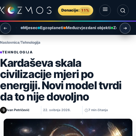
Preskoči na sadržaj
Donacije:
11%
Otvori izbornik
Otvori pretragu
Mjesec
Egzoplaneti
Međuzvjezdani objekti
Zemlja i ok
Naslovnica
Tehnologija
TEHNOLOGIJA
Kardaševa skala
civilizacije mjeri po
energiji. Novi model tvrdi
da to nije dovoljno
Ivan Petričević
22. svibnja 2026.
7 min čitanja