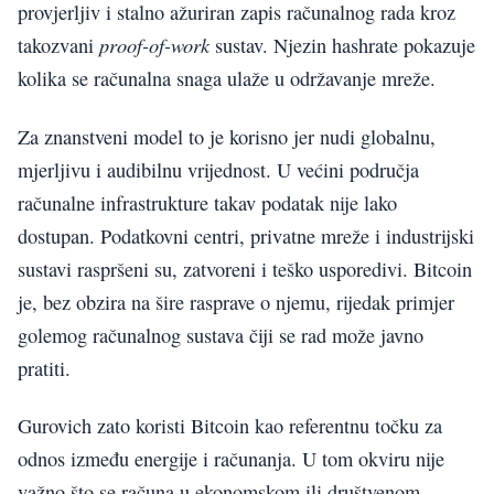
provjerljiv i stalno ažuriran zapis računalnog rada kroz
proof-of-work
takozvani
sustav. Njezin hashrate pokazuje
kolika se računalna snaga ulaže u održavanje mreže.
Za znanstveni model to je korisno jer nudi globalnu,
mjerljivu i audibilnu vrijednost. U većini područja
računalne infrastrukture takav podatak nije lako
dostupan. Podatkovni centri, privatne mreže i industrijski
sustavi raspršeni su, zatvoreni i teško usporedivi. Bitcoin
je, bez obzira na šire rasprave o njemu, rijedak primjer
golemog računalnog sustava čiji se rad može javno
pratiti.
Gurovich zato koristi Bitcoin kao referentnu točku za
odnos između energije i računanja. U tom okviru nije
važno što se računa u ekonomskom ili društvenom