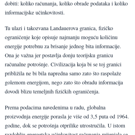
dobiti: koliko računanja, koliko obrade podataka i koliko
informacijske učinkovitosti.
Tu ulazi i takozvana Landauerova granica, fizičko
ograničenje koje opisuje najmanju moguću količinu
energije potrebnu za brisanje jednog bita informacije.
Ona je važna jer postavlja donju teorijsku granicu
računalne potrošnje. Civilizacija koja bi se toj granici
približila ne bi bila napredna samo zato što raspolaže
golemom energijom, nego zato što obradu informacija
dovodi blizu temeljnih fizičkih ograničenja.
Prema podacima navedenima u radu, globalna
proizvodnja energije porasla je više od 3,5 puta od 1964.
godine, dok se potrošnja otprilike utrostručila. U istom
razdoblju energetska učinkovitost računanja mijenjala se