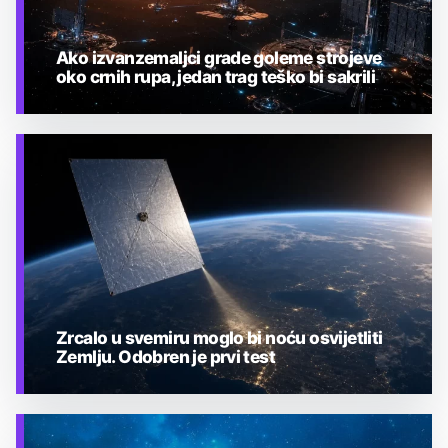
Ako izvanzemaljci grade goleme strojeve
oko crnih rupa, jedan trag teško bi sakrili
TEHNOLOGIJA
Zrcalo u svemiru moglo bi noću osvijetliti
Zemlju. Odobren je prvi test
TEHNOLOGIJA