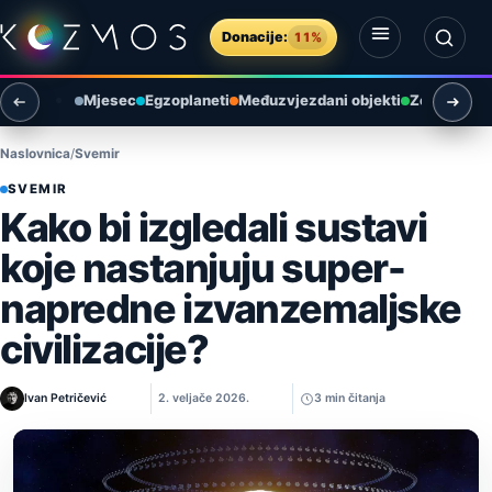
Preskoči na sadržaj
Donacije:
11%
Otvori izbornik
Otvori pretragu
Mjesec
Egzoplaneti
Međuzvjezdani objekti
Zemlja i ok
Naslovnica
Svemir
SVEMIR
Kako bi izgledali sustavi
koje nastanjuju super-
napredne izvanzemaljske
civilizacije?
Ivan Petričević
2. veljače 2026.
3 min čitanja