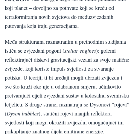
koji planet – dovoljno za pothvate koji se kreću od
terraformiranja novih svjetova do međuzvjezdanih
putovanja koja traju generacijama.
Među strukturama razmatranim u prethodnim studijama
stellar engines
ističu se zvjezdani pogoni (
): golemi
reflektirajući diskovi gravitacijski vezani za svoje matične
zvijezde, koji koriste impuls svjetlosti za stvaranje
potiska. U teoriji, ti bi uređaji mogli ubrzati zvijezdu i
sve što kruži oko nje u odabranom smjeru, učinkovito
pretvarajući cijeli zvjezdani sustav u kolosalnu svemirsku
letjelicu. S druge strane, razmatraju se Dysonovi “rojevi”
Dyson bubbles
(
), statični rojevi manjih reflektora
svjetlosti koji mogu okružiti zvijezdu, omogućujući im
prikupljanje znatnog dijela emitirane energije.