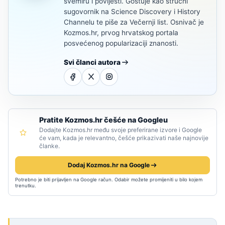
svemiru i povijesti. Gostuje kao stručni
sugovornik na Science Discovery i History
Channelu te piše za Večernji list. Osnivač je
Kozmos.hr, prvog hrvatskog portala
posvećenog popularizaciji znanosti.
Svi članci autora
Pratite Kozmos.hr češće na Googleu
Dodajte Kozmos.hr među svoje preferirane izvore i Google
će vam, kada je relevantno, češće prikazivati naše najnovije
članke.
Dodaj Kozmos.hr na Google
Potrebno je biti prijavljen na Google račun. Odabir možete promijeniti u bilo kojem
trenutku.