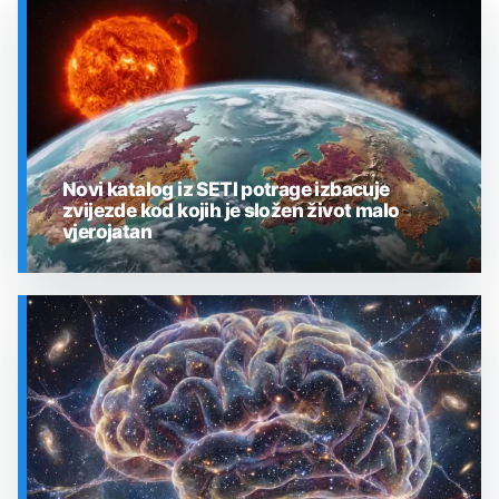
Novi katalog iz SETI potrage izbacuje
zvijezde kod kojih je složen život malo
vjerojatan
SVEMIR