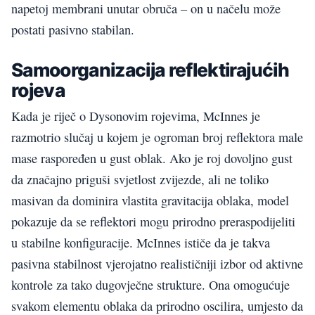
napetoj membrani unutar obruča – on u načelu može
postati pasivno stabilan.
Samoorganizacija reflektirajućih
rojeva
Kada je riječ o Dysonovim rojevima, McInnes je
razmotrio slučaj u kojem je ogroman broj reflektora male
mase raspoređen u gust oblak. Ako je roj dovoljno gust
da značajno priguši svjetlost zvijezde, ali ne toliko
masivan da dominira vlastita gravitacija oblaka, model
pokazuje da se reflektori mogu prirodno preraspodijeliti
u stabilne konfiguracije. McInnes ističe da je takva
pasivna stabilnost vjerojatno realističniji izbor od aktivne
kontrole za tako dugovječne strukture. Ona omogućuje
svakom elementu oblaka da prirodno oscilira, umjesto da