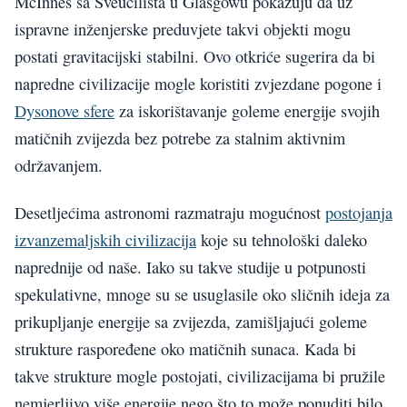
McInnes sa Sveučilišta u Glasgowu pokazuju da uz
ispravne inženjerske preduvjete takvi objekti mogu
postati gravitacijski stabilni. Ovo otkriće sugerira da bi
napredne civilizacije mogle koristiti zvjezdane pogone i
Dysonove sfere
za iskorištavanje goleme energije svojih
matičnih zvijezda bez potrebe za stalnim aktivnim
održavanjem.
Desetljećima astronomi razmatraju mogućnost
postojanja
izvanzemaljskih civilizacija
koje su tehnološki daleko
naprednije od naše. Iako su takve studije u potpunosti
spekulativne, mnoge su se usuglasile oko sličnih ideja za
prikupljanje energije sa zvijezda, zamišljajući goleme
strukture raspoređene oko matičnih sunaca. Kada bi
takve strukture mogle postojati, civilizacijama bi pružile
nemjerljivo više energije nego što to može ponuditi bilo