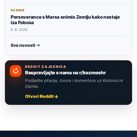
SVEMIR
Perseverance s Marsa snimio Zemlju kako nestaje
iza Fobosa
6. 8. 2026.
Sve novosti
REDDIT ZAJEDNICA
Raspravljajte s nama na r/kozmoshr
Podijelite pitanja, izvore i komentare uz Kozmos.hr
članke.
Otvori Reddit