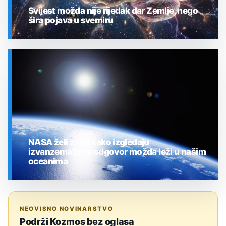
Svijest možda nije rijedak dar Zemlje, nego
šira pojava u svemiru
SVEMIR
NASA želi znati kako izgledaju
izvanzemaljci, a odgovor možda leži u našim
oceanima
SVEMIR
NEOVISNO NOVINARSTVO
Podrži Kozmos bez oglasa