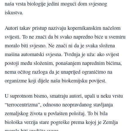
naša vrsta biologije jedini mogući dom svjesnog
iskustva.
Autori takav pristup nazivaju kopernikanskim načelom
svijesti. To ne znači da bi svako napredno biće u svemiru
moralo biti svjesno. Ne znači ni da je svaka složena
mašina automatski svjesna. Tvrdnja je uža: ako svijest
postoji među složenim, ponašanjem naprednim bićima,
nema očitog razloga da je unaprijed ograničimo na
organizme koji dijele našu biokemijsku povijest.
U suprotnom bismo, smatraju autori, upali u neku vrstu
“terrocentrizma”, odnosno neopravdanog stavljanja
zemaljskog života u povlašten položaj. To bi bila
biološka verzija stare pogreške prema kojoj je Zemlja
morala biti središte svega.