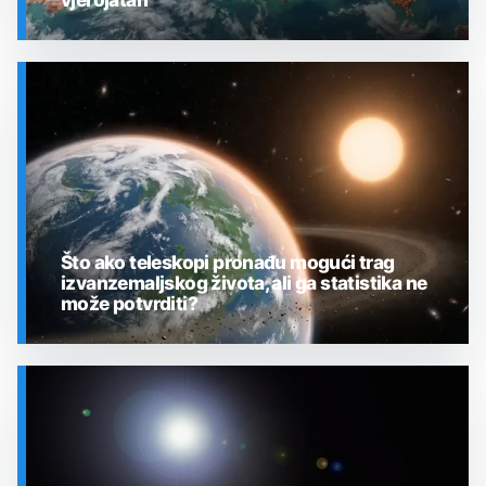
SVEMIR
Što ako teleskopi pronađu mogući trag
izvanzemaljskog života, ali ga statistika ne
može potvrditi?
SVEMIR