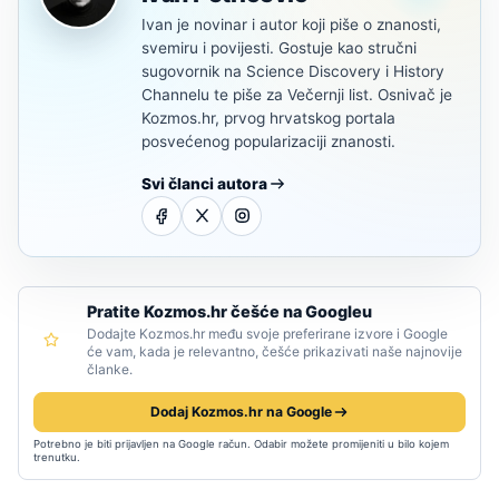
Ivan je novinar i autor koji piše o znanosti,
svemiru i povijesti. Gostuje kao stručni
sugovornik na Science Discovery i History
Channelu te piše za Večernji list. Osnivač je
Kozmos.hr, prvog hrvatskog portala
posvećenog popularizaciji znanosti.
Svi članci autora
Pratite Kozmos.hr češće na Googleu
Dodajte Kozmos.hr među svoje preferirane izvore i Google
će vam, kada je relevantno, češće prikazivati naše najnovije
članke.
Dodaj Kozmos.hr na Google
Potrebno je biti prijavljen na Google račun. Odabir možete promijeniti u bilo kojem
trenutku.