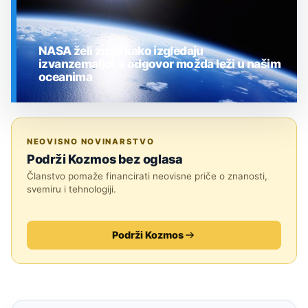
NASA želi znati kako izgledaju
izvanzemaljci, a odgovor možda leži u našim
oceanima
SVEMIR
NEOVISNO NOVINARSTVO
Podrži Kozmos bez oglasa
Članstvo pomaže financirati neovisne priče o znanosti,
svemiru i tehnologiji.
Podrži Kozmos