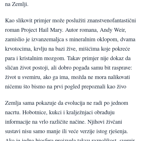
na Zemlji.
Kao slikovit primjer može poslužiti znanstvenofantastični
roman Project Hail Mary. Autor romana, Andy Weir,
zamislio je izvanzemaljca s mineralnim oklopom, dvama
krvotocima, krvlju na bazi žive, mišićima koje pokreće
para i kristalnim mozgom. Takav primjer nije dokaz da
sličan život postoji, ali dobro pogađa samu bit rasprave:
život u svemiru, ako ga ima, možda ne mora nalikovati
ničemu što bismo na prvi pogled prepoznali kao živo
Zemlja sama pokazuje da evolucija ne radi po jednom
nacrtu. Hobotnice, kukci i kralježnjaci obrađuju
informacije na vrlo različite načine. Njihovi živčani
sustavi nisu samo manje ili veće verzije istog rješenja.
Ako je jedna biosfera proizvela takvu raznolikost, svemir