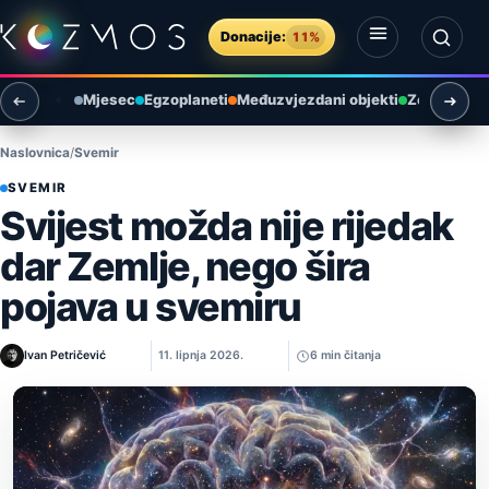
Preskoči na sadržaj
Donacije:
11%
Otvori izbornik
Otvori pretragu
Mjesec
Egzoplaneti
Međuzvjezdani objekti
Zemlja i ok
Naslovnica
Svemir
SVEMIR
Svijest možda nije rijedak
dar Zemlje, nego šira
pojava u svemiru
Ivan Petričević
11. lipnja 2026.
6 min čitanja