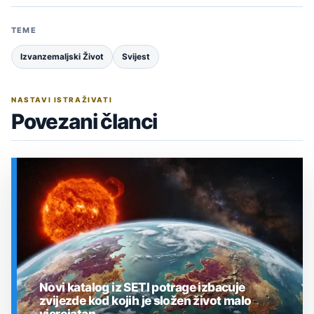
TEME
Izvanzemaljski Život
Svijest
NASTAVI ISTRAŽIVATI
Povezani članci
Novi katalog iz SETI potrage izbacuje
zvijezde kod kojih je složen život malo
vjerojatan