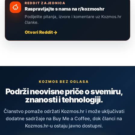
REDDIT ZAJEDNICA
Raspravljajte s nama na r/kozmoshr
Podijelite pitanja, izvore i komentare uz Kozmos.hr
članke.
Otvori Reddit
KOZMOS BEZ OGLASA
Podrži neovisne priče o svemiru,
znanosti i tehnologiji.
Članstvo pomaže održati Kozmos.hr i može uključivati
dodatne sadržaje na Buy Me a Coffee, dok članci na
Kozmos.hr-u ostaju javno dostupni.