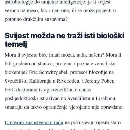
astrobiologije do umjetne inteligencije: je li svijest
vezana uz meso, krv i neurone, ili se može pojaviti u
potpuno drukčijim sustavima?
Svijest možda ne traži isti biološki
temelj
Mora li svjesno biće imati mozak nalik našem? Mora li
biti građeno od stanica, proteina i poznate zemaljske
biokemije? Eric Schwitzgebel, profesor filozofije na
Sveučilištu Kalifornije u Riversideu, i Jeremy Pober,
bivši doktorand istog sveučilišta, a danas
poslijedoktorski istraživač na Sveučilištu u Lisabonu,
smatraju da takvo ograničenje vjerojatno nije opravdano.
U novom znanstvenom radu
ne pokušavaju riješiti staro