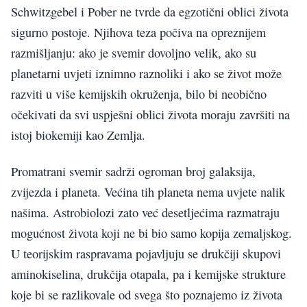
Schwitzgebel i Pober ne tvrde da egzotični oblici života
sigurno postoje. Njihova teza počiva na opreznijem
razmišljanju: ako je svemir dovoljno velik, ako su
planetarni uvjeti iznimno raznoliki i ako se život može
razviti u više kemijskih okruženja, bilo bi neobično
očekivati da svi uspješni oblici života moraju završiti na
istoj biokemiji kao Zemlja.
Promatrani svemir sadrži ogroman broj galaksija,
zvijezda i planeta. Većina tih planeta nema uvjete nalik
našima. Astrobiolozi zato već desetljećima razmatraju
mogućnost života koji ne bi bio samo kopija zemaljskog.
U teorijskim raspravama pojavljuju se drukčiji skupovi
aminokiselina, drukčija otapala, pa i kemijske strukture
koje bi se razlikovale od svega što poznajemo iz života