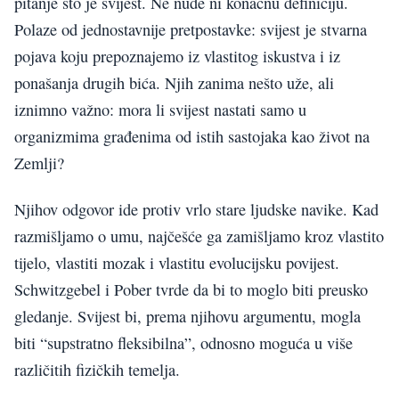
pitanje što je svijest. Ne nude ni konačnu definiciju.
Polaze od jednostavnije pretpostavke: svijest je stvarna
pojava koju prepoznajemo iz vlastitog iskustva i iz
ponašanja drugih bića. Njih zanima nešto uže, ali
iznimno važno: mora li svijest nastati samo u
organizmima građenima od istih sastojaka kao život na
Zemlji?
Njihov odgovor ide protiv vrlo stare ljudske navike. Kad
razmišljamo o umu, najčešće ga zamišljamo kroz vlastito
tijelo, vlastiti mozak i vlastitu evolucijsku povijest.
Schwitzgebel i Pober tvrde da bi to moglo biti preusko
gledanje. Svijest bi, prema njihovu argumentu, mogla
biti “supstratno fleksibilna”, odnosno moguća u više
različitih fizičkih temelja.