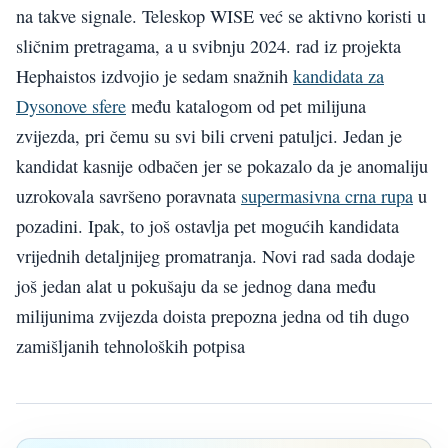
na takve signale. Teleskop WISE već se aktivno koristi u
sličnim pretragama, a u svibnju 2024. rad iz projekta
Hephaistos izdvojio je sedam snažnih
kandidata za
Dysonove sfere
među katalogom od pet milijuna
zvijezda, pri čemu su svi bili crveni patuljci. Jedan je
kandidat kasnije odbačen jer se pokazalo da je anomaliju
uzrokovala savršeno poravnata
supermasivna crna rupa
u
pozadini. Ipak, to još ostavlja pet mogućih kandidata
vrijednih detaljnijeg promatranja. Novi rad sada dodaje
još jedan alat u pokušaju da se jednog dana među
milijunima zvijezda doista prepozna jedna od tih dugo
zamišljanih tehnoloških potpisa