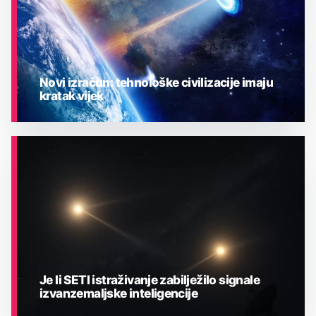
Novi izračun: tehnološke civilizacije imaju
kratak vijek
ASTRONOMIJA
Je li SETI istraživanje zabilježilo signale
izvanzemaljske inteligencije