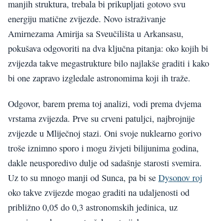
manjih struktura, trebala bi prikupljati gotovo svu
energiju matične zvijezde. Novo istraživanje
Amirnezama Amirija sa Sveučilišta u Arkansasu,
pokušava odgovoriti na dva ključna pitanja: oko kojih bi
zvijezda takve megastrukture bilo najlakše graditi i kako
bi one zapravo izgledale astronomima koji ih traže.
Odgovor, barem prema toj analizi, vodi prema dvjema
vrstama zvijezda. Prve su crveni patuljci, najbrojnije
zvijezde u Mliječnoj stazi. Oni svoje nuklearno gorivo
troše iznimno sporo i mogu živjeti bilijunima godina,
dakle neusporedivo dulje od sadašnje starosti svemira.
Uz to su mnogo manji od Sunca, pa bi se
Dysonov roj
oko takve zvijezde mogao graditi na udaljenosti od
približno 0,05 do 0,3 astronomskih jedinica, uz