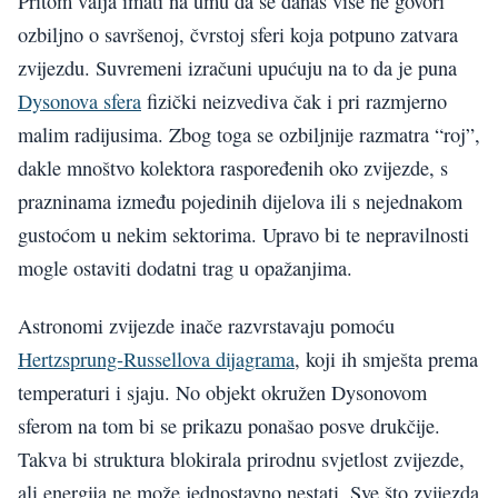
Pritom valja imati na umu da se danas više ne govori
ozbiljno o savršenoj, čvrstoj sferi koja potpuno zatvara
zvijezdu. Suvremeni izračuni upućuju na to da je puna
Dysonova sfera
fizički neizvediva čak i pri razmjerno
malim radijusima. Zbog toga se ozbiljnije razmatra “roj”,
dakle mnoštvo kolektora raspoređenih oko zvijezde, s
prazninama između pojedinih dijelova ili s nejednakom
gustoćom u nekim sektorima. Upravo bi te nepravilnosti
mogle ostaviti dodatni trag u opažanjima.
Astronomi zvijezde inače razvrstavaju pomoću
Hertzsprung-Russellova dijagrama
, koji ih smješta prema
temperaturi i sjaju. No objekt okružen Dysonovom
sferom na tom bi se prikazu ponašao posve drukčije.
Takva bi struktura blokirala prirodnu svjetlost zvijezde,
ali energija ne može jednostavno nestati. Sve što zvijezda