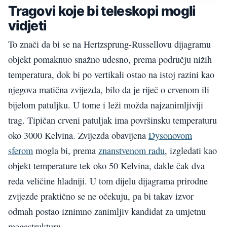
Tragovi koje bi teleskopi mogli
vidjeti
To znači da bi se na Hertzsprung-Russellovu dijagramu
objekt pomaknuo snažno udesno, prema području nižih
temperatura, dok bi po vertikali ostao na istoj razini kao
njegova matična zvijezda, bilo da je riječ o crvenom ili
bijelom patuljku. U tome i leži možda najzanimljiviji
trag. Tipičan crveni patuljak ima površinsku temperaturu
oko 3000 Kelvina. Zvijezda obavijena
Dysonovom
sferom
mogla bi, prema
znanstvenom radu
, izgledati kao
objekt temperature tek oko 50 Kelvina, dakle čak dva
reda veličine hladniji. U tom dijelu dijagrama prirodne
zvijezde praktično se ne očekuju, pa bi takav izvor
odmah postao iznimno zanimljiv kandidat za umjetnu
megastrukturu.