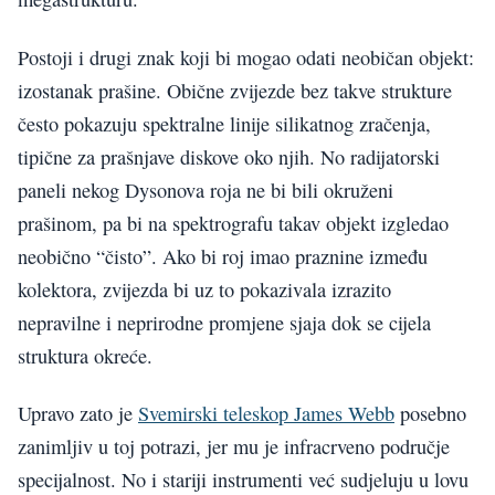
Postoji i drugi znak koji bi mogao odati neobičan objekt:
izostanak prašine. Obične zvijezde bez takve strukture
često pokazuju spektralne linije silikatnog zračenja,
tipične za prašnjave diskove oko njih. No radijatorski
paneli nekog Dysonova roja ne bi bili okruženi
prašinom, pa bi na spektrografu takav objekt izgledao
neobično “čisto”. Ako bi roj imao praznine između
kolektora, zvijezda bi uz to pokazivala izrazito
nepravilne i neprirodne promjene sjaja dok se cijela
struktura okreće.
Upravo zato je
Svemirski teleskop James Webb
posebno
zanimljiv u toj potrazi, jer mu je infracrveno područje
specijalnost. No i stariji instrumenti već sudjeluju u lovu