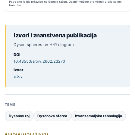
Potrebno je biti prijavljen na Google račun. Odabir možete promijeniti u bilo kojem
trenutku.
Izvori i znanstvena publikacija
Dyson spheres on H-R diagram
DOI
10.48550/arxiv.2602.23270
Izvor
arXiv
TEME
Dysonov roj
Dysonova sferea
Izvanzemaljska tehnologija
NASTAVI ISTRAŽIVATI