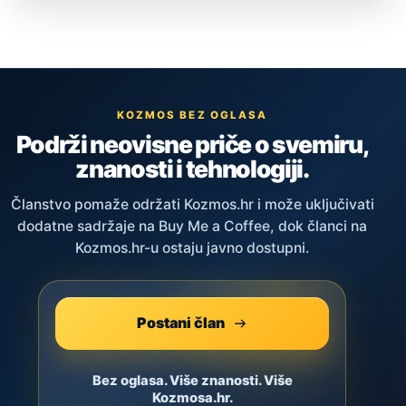
KOZMOS BEZ OGLASA
Podrži neovisne priče o svemiru,
znanosti i tehnologiji.
Članstvo pomaže održati Kozmos.hr i može uključivati
dodatne sadržaje na Buy Me a Coffee, dok članci na
Kozmos.hr-u ostaju javno dostupni.
Postani član
Bez oglasa. Više znanosti. Više
Kozmosa.hr.