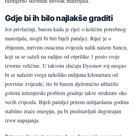
razmjerno skroman utrošak materijala.
Gdje bi ih bilo najlakše graditi
Još privlačniji, barem kada je riječ o količini potrebnog
materijala, mogli bi biti bijeli patuljci. Riječ je o
zbijenim, mrtvim ostacima zvijezda nalik našem Suncu,
koji su se saželi na radijus od otprilike 1 posto svoje
izvorne veličine. U takvom slučaju Dysonov roj mogao
bi se nalaziti svega nekoliko milijuna kilometara od
površine zvijezde, što bi barem djelomično ublažilo
golemi inženjerski problem gradnje takve strukture oko
većih zvijezda. Bijeli patuljci pritom milijardama godina
stabilno zrače energiju, pa bi predstavljali dugotrajan
izvor napajanja.