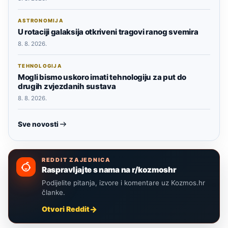
ASTRONOMIJA
U rotaciji galaksija otkriveni tragovi ranog svemira
8. 8. 2026.
TEHNOLOGIJA
Mogli bismo uskoro imati tehnologiju za put do
drugih zvjezdanih sustava
8. 8. 2026.
Sve novosti
REDDIT ZAJEDNICA
Raspravljajte s nama na r/kozmoshr
Podijelite pitanja, izvore i komentare uz Kozmos.hr
članke.
Otvori Reddit