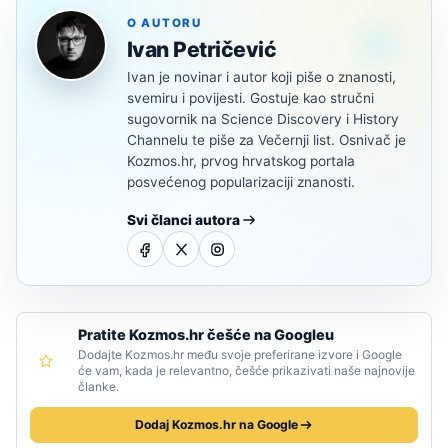
O AUTORU
Ivan Petričević
Ivan je novinar i autor koji piše o znanosti,
svemiru i povijesti. Gostuje kao stručni
sugovornik na Science Discovery i History
Channelu te piše za Večernji list. Osnivač je
Kozmos.hr, prvog hrvatskog portala
posvećenog popularizaciji znanosti.
Svi članci autora
Pratite Kozmos.hr češće na Googleu
Dodajte Kozmos.hr među svoje preferirane izvore i Google
će vam, kada je relevantno, češće prikazivati naše najnovije
članke.
Dodaj Kozmos.hr na Google