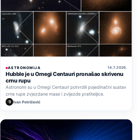
14. 7. 2026.
ASTRONOMIJA
Hubble je u Omegi Centauri pronašao skrivenu
crnu rupu
Astronomi su u Omegi Centauri potvrdili pojedinačni sustav
crne rupe zvjezdane mase i zvijezde pratiteljice.
Ivan Petričević