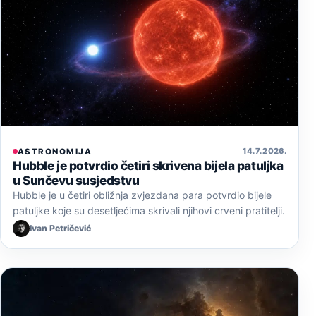
14. 7. 2026.
ASTRONOMIJA
Hubble je potvrdio četiri skrivena bijela patuljka
u Sunčevu susjedstvu
Hubble je u četiri obližnja zvjezdana para potvrdio bijele
patuljke koje su desetljećima skrivali njihovi crveni pratitelji.
Ivan Petričević