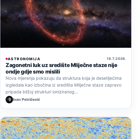
18. 7. 2026.
ASTRONOMIJA
Zagonetni luk uz središte Mliječne staze nije
ondje gdje smo mislili
Nova mjerenja pokazuju da struktura koja je desetljećima
izgledala kao izbočina iz središta Mliječne staze zapravo
pripada bližoj strukturi ioniziranog…
Ivan Petričević