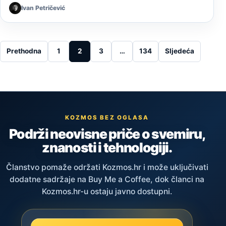
Ivan Petričević
Posts pagination
Prethodna
1
2
3
…
134
Sljedeća
KOZMOS BEZ OGLASA
Podrži neovisne priče o svemiru,
znanosti i tehnologiji.
Članstvo pomaže održati Kozmos.hr i može uključivati
dodatne sadržaje na Buy Me a Coffee, dok članci na
Kozmos.hr-u ostaju javno dostupni.