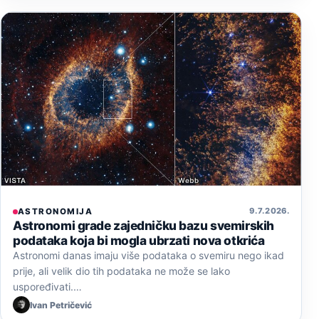
9. 7. 2026.
ASTRONOMIJA
Astronomi grade zajedničku bazu svemirskih
podataka koja bi mogla ubrzati nova otkrića
Astronomi danas imaju više podataka o svemiru nego ikad
prije, ali velik dio tih podataka ne može se lako
uspoređivati.…
Ivan Petričević