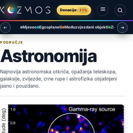
Preskoči na sadržaj
Donacije:
11%
Otvori izbornik
Otvori pretragu
Mjesec
Egzoplaneti
Međuzvjezdani objekti
Zemlja i ok
PODRUČJE
Astronomija
Najnovija astronomska otkrića, opažanja teleskopa,
galaksije, zvijezde, crne rupe i astrofizika objašnjeni
jasno i pouzdano.