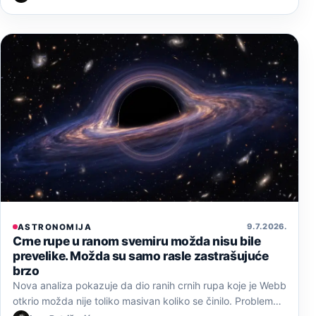
9. 7. 2026.
ASTRONOMIJA
Crne rupe u ranom svemiru možda nisu bile
prevelike. Možda su samo rasle zastrašujuće
brzo
Nova analiza pokazuje da dio ranih crnih rupa koje je Webb
otkrio možda nije toliko masivan koliko se činilo. Problem…