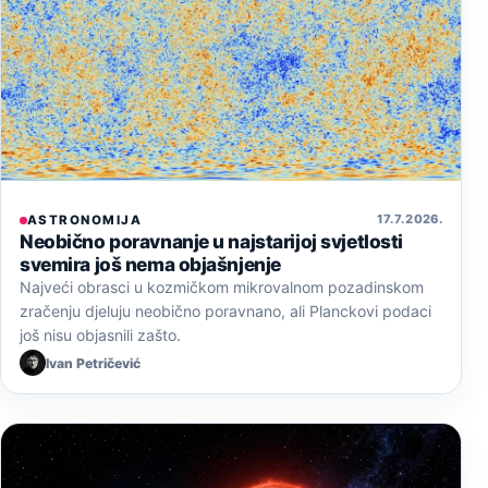
17. 7. 2026.
ASTRONOMIJA
Neobično poravnanje u najstarijoj svjetlosti
svemira još nema objašnjenje
Najveći obrasci u kozmičkom mikrovalnom pozadinskom
zračenju djeluju neobično poravnano, ali Planckovi podaci
još nisu objasnili zašto.
Ivan Petričević