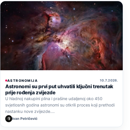
10. 7. 2026.
ASTRONOMIJA
Astronomi su prvi put uhvatili ključni trenutak
prije rođenja zvijezde
U hladnoj nakupini plina i prašine udaljenoj oko 450
svjetlosnih godina astronomi su otkrili proces koji prethodi
nastanku nove zvijezde.…
Ivan Petričević