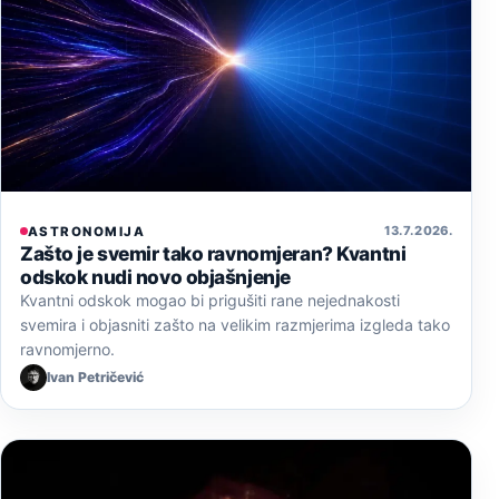
13. 7. 2026.
ASTRONOMIJA
Zašto je svemir tako ravnomjeran? Kvantni
odskok nudi novo objašnjenje
Kvantni odskok mogao bi prigušiti rane nejednakosti
svemira i objasniti zašto na velikim razmjerima izgleda tako
ravnomjerno.
Ivan Petričević