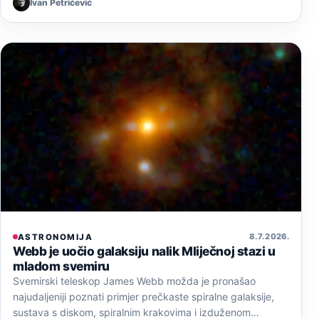
Ivan Petričević
8. 7. 2026.
ASTRONOMIJA
Webb je uočio galaksiju nalik Mliječnoj stazi u
mladom svemiru
Svemirski teleskop James Webb možda je pronašao
najudaljeniji poznati primjer prečkaste spiralne galaksije,
sustava s diskom, spiralnim krakovima i izduženom…