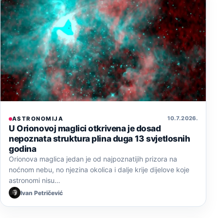
10. 7. 2026.
ASTRONOMIJA
U Orionovoj maglici otkrivena je dosad
nepoznata struktura plina duga 13 svjetlosnih
godina
Orionova maglica jedan je od najpoznatijih prizora na
noćnom nebu, no njezina okolica i dalje krije dijelove koje
astronomi nisu…
Ivan Petričević