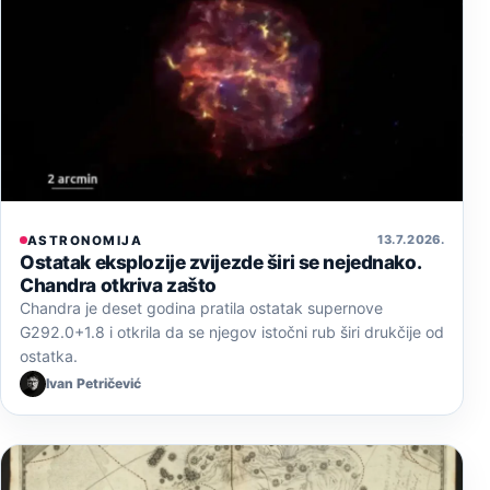
13. 7. 2026.
ASTRONOMIJA
Ostatak eksplozije zvijezde širi se nejednako.
Chandra otkriva zašto
Chandra je deset godina pratila ostatak supernove
G292.0+1.8 i otkrila da se njegov istočni rub širi drukčije od
ostatka.
Ivan Petričević