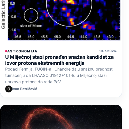
19. 7. 2026.
ASTRONOMIJA
U Mliječnoj stazi pronađen snažan kandidat za
izvor protona ekstremnih energija
Podaci Fermija, FUGIN-a i Chandre daju snažnu prednost
tumačenju da LHAASO J1912+1014u u Mliječnoj stazi
ubrzava protone do reda PeV.
Ivan Petričević