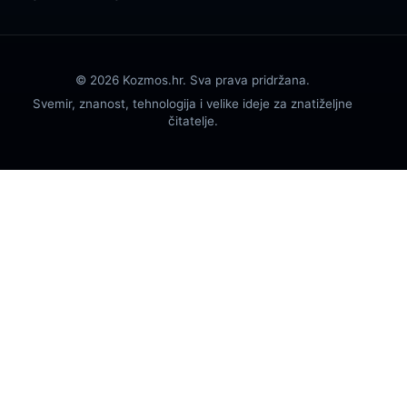
© 2026 Kozmos.hr. Sva prava pridržana.
Svemir, znanost, tehnologija i velike ideje za znatiželjne
čitatelje.