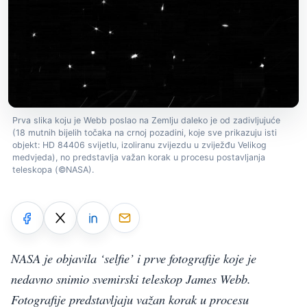
Prva slika koju je Webb poslao na Zemlju daleko je od zadivljujuće
(18 mutnih bijelih točaka na crnoj pozadini, koje sve prikazuju isti
objekt: HD 84406 svijetlu, izoliranu zvijezdu u zviježđu Velikog
medvjeda), no predstavlja važan korak u procesu postavljanja
teleskopa (©NASA).
NASA je objavila ‘selfie’ i prve fotografije koje je
nedavno snimio svemirski teleskop James Webb.
Fotografije predstavljaju važan korak u procesu