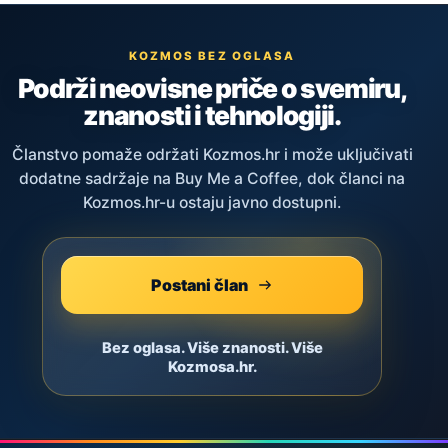
KOZMOS BEZ OGLASA
Podrži neovisne priče o svemiru,
znanosti i tehnologiji.
Članstvo pomaže održati Kozmos.hr i može uključivati
dodatne sadržaje na Buy Me a Coffee, dok članci na
Kozmos.hr-u ostaju javno dostupni.
Postani član
Bez oglasa. Više znanosti. Više
Kozmosa.hr.