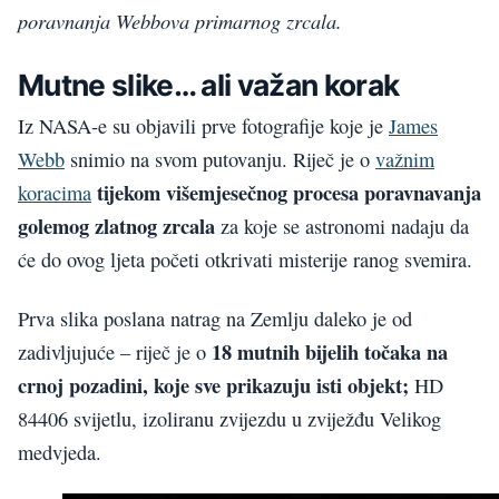
poravnanja Webbova primarnog zrcala.
Mutne slike… ali važan korak
Iz NASA-e su objavili prve fotografije koje je
James
Webb
snimio na svom putovanju. Riječ je o
važnim
tijekom višemjesečnog procesa poravnavanja
koracima
golemog zlatnog zrcala
za koje se astronomi nadaju da
će do ovog ljeta početi otkrivati misterije ranog svemira.
Prva slika poslana natrag na Zemlju daleko je od
18 mutnih bijelih točaka na
zadivljujuće – riječ je o
crnoj pozadini, koje sve prikazuju isti objekt;
HD
84406 svijetlu, izoliranu zvijezdu u zviježđu Velikog
medvjeda.