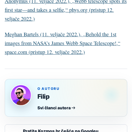
Anonymus (11. veljače 2022.), „Webb telescope spots its
first star—and takes a selfie,“ phys.org (pristup 12.
veljače 2022.)
Meghan Bartels (11. veljače 2022.), „Behold the 1st
images from NASA’s James Webb Space Telescope!,“
space.com (pristup 12. veljače 2022.)
O AUTORU
Filip
Svi članci autora
Pratite Kozmos.hr češće na Googleu