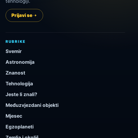
tehnologiji.
Prijavi se
RUBRIKE
Svemir
Astronomija
Znanost
Tehnologija
Jeste li znali?
Međuzvjezdani objekti
Mjesec
Egzoplaneti
Zemlja i okoliš