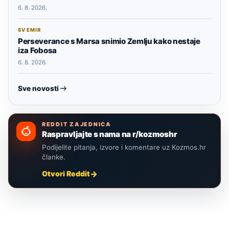
6. 8. 2026.
SVEMIR
Perseverance s Marsa snimio Zemlju kako nestaje
iza Fobosa
6. 8. 2026.
Sve novosti
REDDIT ZAJEDNICA
Raspravljajte s nama na r/kozmoshr
Podijelite pitanja, izvore i komentare uz Kozmos.hr
članke.
Otvori Reddit