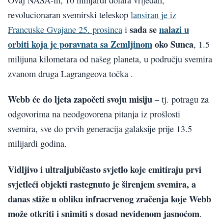
revolucionaran svemirski teleskop
lansiran je iz
sada se
nalazi u
Francuske Gvajane 25. prosinca
i
orbiti koja je poravnata sa Zemljinom
oko Sunca
, 1.5
milijuna kilometara od našeg planeta, u području svemira
zvanom druga Lagrangeova točka .
Webb će do ljeta započeti svoju misiju
– tj. potragu za
odgovorima na neodgovorena pitanja iz prošlosti
svemira, sve do prvih generacija galaksije prije 13.5
milijardi godina.
Vidljivo i ultraljubičasto svjetlo koje emitiraju prvi
svjetleći objekti rastegnuto je širenjem svemira, a
danas stiže u obliku infracrvenog zračenja koje Webb
može otkriti i snimiti s dosad neviđenom jasnoćom
.