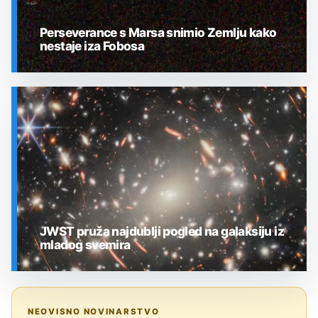
Perseverance s Marsa snimio Zemlju kako
nestaje iza Fobosa
SVEMIR
JWST pruža najdublji pogled na galaksiju iz
mladog svemira
SVEMIR
NEOVISNO NOVINARSTVO