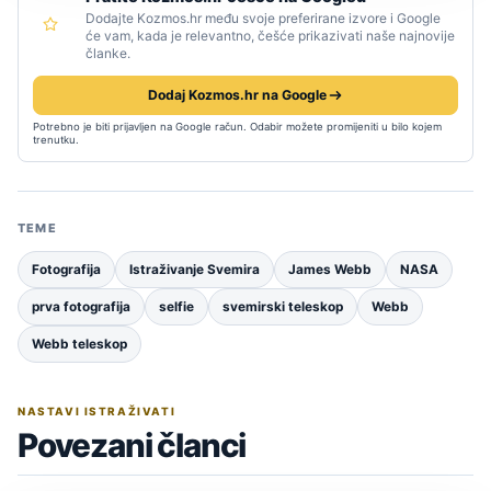
Dodajte Kozmos.hr među svoje preferirane izvore i Google
će vam, kada je relevantno, češće prikazivati naše najnovije
članke.
Dodaj Kozmos.hr na Google
Potrebno je biti prijavljen na Google račun. Odabir možete promijeniti u bilo kojem
trenutku.
TEME
Fotografija
Istraživanje Svemira
James Webb
NASA
prva fotografija
selfie
svemirski teleskop
Webb
Webb teleskop
NASTAVI ISTRAŽIVATI
Povezani članci