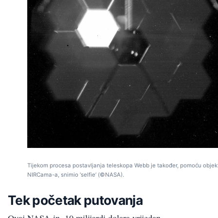
Tijekom procesa postavljanja teleskopa Webb je također, pomoću objek
NIRCama-a, snimio ‘selfie’ (©NASA).
Tek početak putovanja
Ovaj NASA-in, 10 milijardi dolara vrijedan,