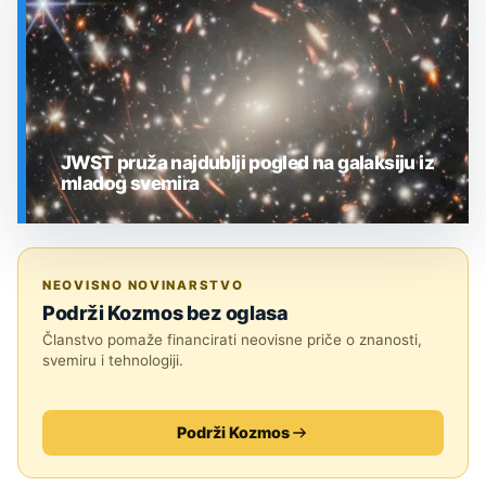
JWST pruža najdublji pogled na galaksiju iz
mladog svemira
SVEMIR
NEOVISNO NOVINARSTVO
Podrži Kozmos bez oglasa
Članstvo pomaže financirati neovisne priče o znanosti,
svemiru i tehnologiji.
Podrži Kozmos