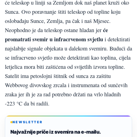
će teleskop u liniji sa Zemljom dok naš planet kruži oko
Sunca. Ovo poravnanje štiti teleskop od topline koju
oslobađaju Sunce, Zemlja, pa čak i naš Mjesec.
će
Neophodno je da teleskop ostane hladan jer
promatrati svemir u infracrvenom svjetlu
i detektirati
najslabije signale objekata u dalekom svemiru. Budući da
se infracrveno svjetlo može detektirati kao toplina, cijela
letjelica mora biti zaštićena od svijetlih izvora topline.
Satelit ima petoslojni štitnik od sunca za zaštitu
Webbovog divovskog zrcala i instrumenata od sunčevih
zraka jer ih je za rad potrebno držati na vrlo hladnih
-223 °C da bi radili.
NEWSLETTER
Najvažnije priče iz svemira na e-mailu.