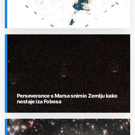
Prostor oko Sunca nije miran: nova 3D karta
otkrila plin koji stalno mijenja stanje
SVEMIR
Perseverance s Marsa snimio Zemlju kako
nestaje iza Fobosa
SVEMIR