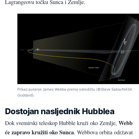
Lagrangeovu točku Sunca i Zemlje.
Prikaz putanje James Webba prema odredištu (©Steve Sabia/NASA
Goddard).
Dostojan nasljednik Hubblea
Webb
Dok svemirski teleskop Hubble kruži oko Zemlje,
će zapravo kružiti oko Sunca
. Webbova orbita održavat