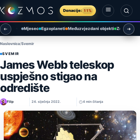
Preskoči na sadržaj
Donacije:
11%
Otvori izbornik
Otvori pretragu
Mjesec
Egzoplaneti
Međuzvjezdani objekti
Zemlja i ok
Naslovnica
Svemir
SVEMIR
James Webb teleskop
uspješno stigao na
odredište
Filip
24. siječnja 2022.
4 min čitanja