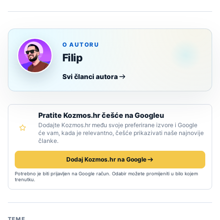
O AUTORU
Filip
Svi članci autora
Pratite Kozmos.hr češće na Googleu
Dodajte Kozmos.hr među svoje preferirane izvore i Google
će vam, kada je relevantno, češće prikazivati naše najnovije
članke.
Dodaj Kozmos.hr na Google
Potrebno je biti prijavljen na Google račun. Odabir možete promijeniti u bilo kojem
trenutku.
TEME