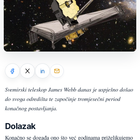
Svemirski teleskop James Webb danas je uspješno došao
do svoga odredišta te započinje tromjesečni period
konačnog postavljanja.
Dolazak
Konačno se događa ono što već godinama priželjkujemo