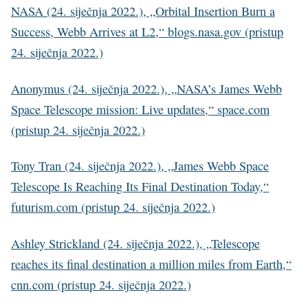
NASA (24. siječnja 2022.), „Orbital Insertion Burn a
Success, Webb Arrives at L2,“ blogs.nasa.gov (pristup
24. siječnja 2022.)
Anonymus (24. siječnja 2022.), „NASA’s James Webb
Space Telescope mission: Live updates,“ space.com
(pristup 24. siječnja 2022.)
Tony Tran (24. siječnja 2022.), „James Webb Space
Telescope Is Reaching Its Final Destination Today,“
futurism.com (pristup 24. siječnja 2022.)
Ashley Strickland (24. siječnja 2022.), „Telescope
reaches its final destination a million miles from Earth,“
cnn.com (pristup 24. siječnja 2022.)