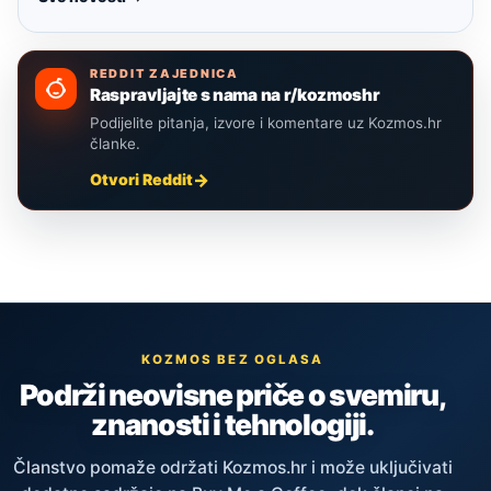
REDDIT ZAJEDNICA
Raspravljajte s nama na r/kozmoshr
Podijelite pitanja, izvore i komentare uz Kozmos.hr
članke.
Otvori Reddit
KOZMOS BEZ OGLASA
Podrži neovisne priče o svemiru,
znanosti i tehnologiji.
Članstvo pomaže održati Kozmos.hr i može uključivati