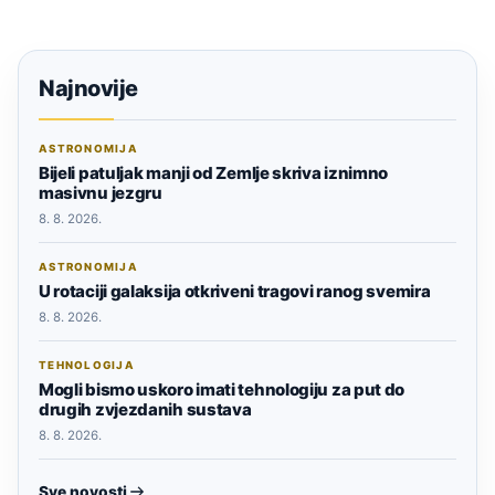
Najnovije
ASTRONOMIJA
Bijeli patuljak manji od Zemlje skriva iznimno
masivnu jezgru
8. 8. 2026.
ASTRONOMIJA
U rotaciji galaksija otkriveni tragovi ranog svemira
8. 8. 2026.
TEHNOLOGIJA
Mogli bismo uskoro imati tehnologiju za put do
drugih zvjezdanih sustava
8. 8. 2026.
Sve novosti