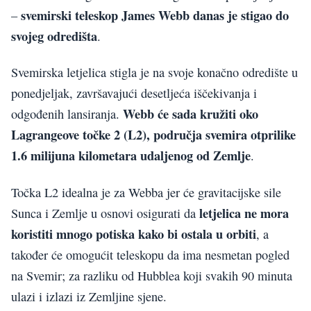
svemirski teleskop James Webb danas je stigao do
–
svojeg odredišta
.
Svemirska letjelica stigla je na svoje konačno odredište u
ponedjeljak, završavajući desetljeća iščekivanja i
Webb će sada kružiti oko
odgođenih lansiranja.
Lagrangeove točke 2 (L2), područja svemira otprilike
1.6 milijuna kilometara udaljenog od Zemlje
.
Točka L2 idealna je za Webba jer će gravitacijske sile
letjelica ne mora
Sunca i Zemlje u osnovi osigurati da
koristiti mnogo potiska kako bi ostala u orbiti
, a
također će omogućit teleskopu da ima nesmetan pogled
na Svemir; za razliku od Hubblea koji svakih 90 minuta
ulazi i izlazi iz Zemljine sjene.