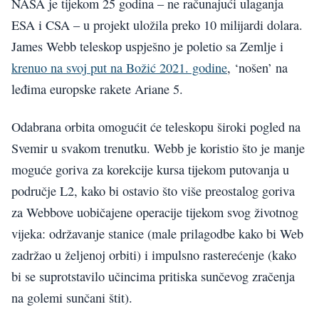
NASA je tijekom 25 godina – ne računajući ulaganja
ESA i CSA – u projekt uložila preko 10 milijardi dolara.
James Webb teleskop uspješno je poletio sa Zemlje i
krenuo na svoj put na Božić 2021. godine
, ‘nošen’ na
leđima europske rakete Ariane 5.
Odabrana orbita omogućit će teleskopu široki pogled na
Svemir u svakom trenutku. Webb je koristio što je manje
moguće goriva za korekcije kursa tijekom putovanja u
područje L2, kako bi ostavio što više preostalog goriva
za Webbove uobičajene operacije tijekom svog životnog
vijeka: održavanje stanice (male prilagodbe kako bi Web
zadržao u željenoj orbiti) i impulsno rasterećenje (kako
bi se suprotstavilo učincima pritiska sunčevog zračenja
na golemi sunčani štit).