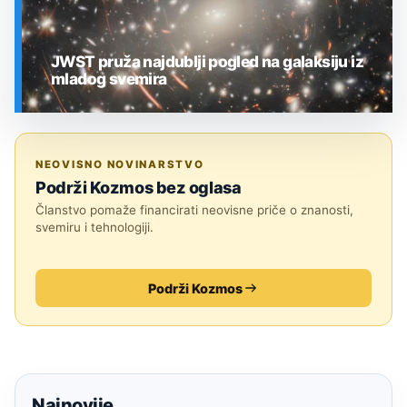
JWST pruža najdublji pogled na galaksiju iz
mladog svemira
SVEMIR
NEOVISNO NOVINARSTVO
Podrži Kozmos bez oglasa
Članstvo pomaže financirati neovisne priče o znanosti,
svemiru i tehnologiji.
Podrži Kozmos
Najnovije