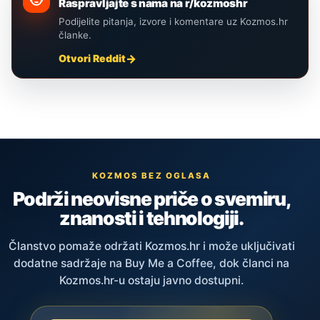
Raspravljajte s nama na r/kozmoshr
Podijelite pitanja, izvore i komentare uz Kozmos.hr
članke.
Otvori Reddit
KOZMOS BEZ OGLASA
Podrži neovisne priče o svemiru,
znanosti i tehnologiji.
Članstvo pomaže održati Kozmos.hr i može uključivati
dodatne sadržaje na Buy Me a Coffee, dok članci na
Kozmos.hr-u ostaju javno dostupni.