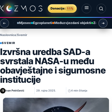
Preskoči na sadržaj
Donacije:
11%
Otvori izbornik
Otvori pretragu
Mjesec
Egzoplaneti
Međuzvjezdani objekti
Zemlja i ok
Naslovnica
Svemir
SVEMIR
Izvršna uredba SAD-a
svrstala NASA-u među
obavještajne i sigurnosne
institucije
Ivan Petričević
29. rujna 2025.
4 min čitanja