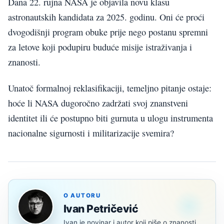
Dana 22. rujna NASA je objavila novu klasu
astronautskih kandidata za 2025. godinu. Oni će proći
dvogodišnji program obuke prije nego postanu spremni
za letove koji podupiru buduće misije istraživanja i
znanosti.
Unatoč formalnoj reklasifikaciji, temeljno pitanje ostaje:
hoće li NASA dugoročno zadržati svoj znanstveni
identitet ili će postupno biti gurnuta u ulogu instrumenta
nacionalne sigurnosti i militarizacije svemira?
O AUTORU
Ivan Petričević
Ivan je novinar i autor koji piše o znanosti,