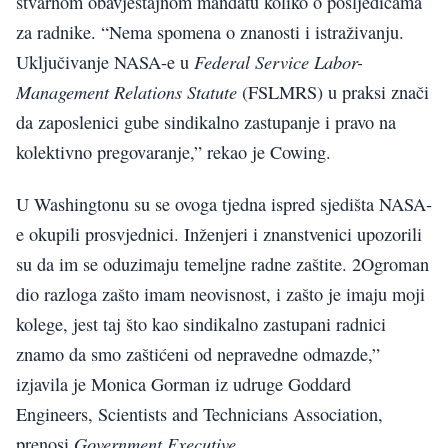
stvarnom obavještajnom mandatu koliko o posljedicama
za radnike. “Nema spomena o znanosti i istraživanju.
Federal Service Labor-
Uključivanje NASA-e u
Management Relations Statute
(FSLMRS) u praksi znači
da zaposlenici gube sindikalno zastupanje i pravo na
kolektivno pregovaranje,” rekao je Cowing.
U Washingtonu su se ovoga tjedna ispred sjedišta NASA-
e okupili prosvjednici. Inženjeri i znanstvenici upozorili
su da im se oduzimaju temeljne radne zaštite. 2Ogroman
dio razloga zašto imam neovisnost, i zašto je imaju moji
kolege, jest taj što kao sindikalno zastupani radnici
znamo da smo zaštićeni od nepravedne odmazde,”
izjavila je Monica Gorman iz udruge Goddard
Engineers, Scientists and Technicians Association,
Government Executive
prenosi
.