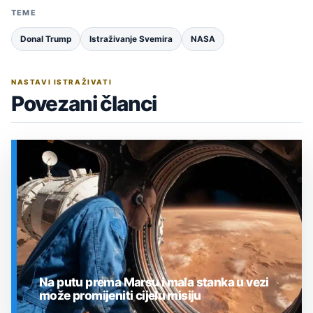
TEME
Donal Trump
Istraživanje Svemira
NASA
NASTAVI ISTRAŽIVATI
Povezani članci
Na putu prema Marsu i mala stanka u vezi
može promijeniti cijelu misiju