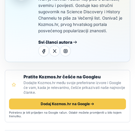
svemiru i povijesti. Gostuje kao stručni
sugovornik na Science Discovery i History
Channelu te piše za Večernji list. Osnivač je
Kozmos.hr, prvog hrvatskog portala
posvećenog popularizaciji znanosti.
Svi članci autora
Pratite Kozmos.hr češće na Googleu
Dodajte Kozmos.hr među svoje preferirane izvore i Google
će vam, kada je relevantno, češće prikazivati naše najnovije
članke.
Dodaj Kozmos.hr na Google
Potrebno je biti prijavljen na Google račun. Odabir možete promijeniti u bilo kojem
trenutku.