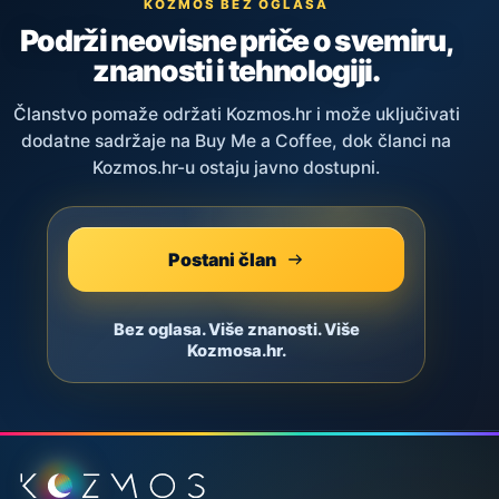
KOZMOS BEZ OGLASA
Podrži neovisne priče o svemiru,
znanosti i tehnologiji.
Članstvo pomaže održati Kozmos.hr i može uključivati
dodatne sadržaje na Buy Me a Coffee, dok članci na
Kozmos.hr-u ostaju javno dostupni.
Postani član
Bez oglasa. Više znanosti. Više
Kozmosa.hr.
Podnožje stranice