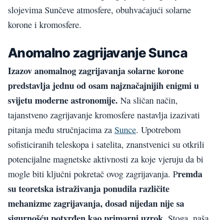
slojevima Sunčeve atmosfere, obuhvaćajući solarne
korone i kromosfere.
Anomalno zagrijavanje Sunca
Izazov anomalnog zagrijavanja solarne korone
predstavlja jednu od osam najznačajnijih enigmi u
svijetu moderne astronomije.
Na sličan način,
tajanstveno zagrijavanje kromosfere nastavlja izazivati
pitanja među stručnjacima za
Sunce
. Upotrebom
sofisticiranih teleskopa i satelita, znanstvenici su otkrili
potencijalne magnetske aktivnosti za koje vjeruju da bi
remda
mogle biti ključni pokretač ovog zagrijavanja. P
su teoretska istraživanja ponudila različite
mehanizme zagrijavanja, dosad nijedan nije sa
sigurnošću potvrđen kao primarni uzrok
. Stoga, naša