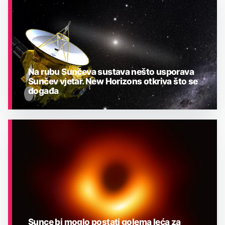
Na rubu Sunčeva sustava nešto usporava
Sunčev vjetar. New Horizons otkriva što se
događa
ASTRONOMIJA
Sunce bi moglo postati golema leća za