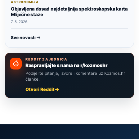
ASTRONOMIJA
Objavljena dosad najdetaljnija spektroskopska karta
Mliječne staze
7. 8. 2026.
Sve novosti
REDDIT ZAJEDNICA
Raspravljajte s nama na r/kozmoshr
Podijelite pitanja, izvore i komentare uz Kozmos.hr
članke.
Otvori Reddit