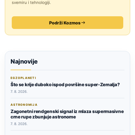
svemiru i tehnologiji.
Podrži Kozmos
Najnovije
EGZOPLANETI
Što se krije duboko ispod površine super-Zemalja?
7. 8. 2026.
ASTRONOMIJA
Zagonetni rendgenski signal iz mlaza supermasivne
crne rupe zbunjuje astronome
7. 8. 2026.