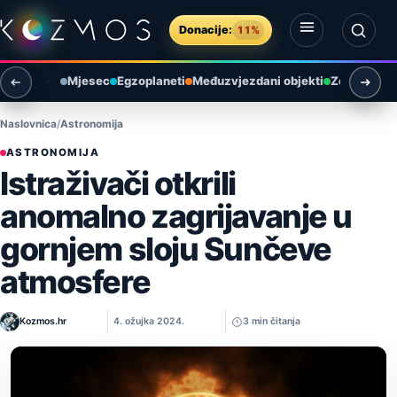
Preskoči na sadržaj
Donacije:
11%
Otvori izbornik
Otvori pretragu
Mjesec
Egzoplaneti
Međuzvjezdani objekti
Zemlja i ok
Naslovnica
Astronomija
ASTRONOMIJA
Istraživači otkrili
anomalno zagrijavanje u
gornjem sloju Sunčeve
atmosfere
Kozmos.hr
4. ožujka 2024.
3 min čitanja