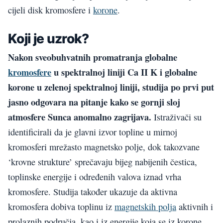
cijeli disk kromosfere i
korone
.
Koji je uzrok?
Nakon sveobuhvatnih promatranja globalne
kromosfere
u spektralnoj liniji Ca II K i globalne
korone u zelenoj spektralnoj liniji, studija po prvi put
jasno odgovara na pitanje kako se gornji sloj
atmosfere Sunca anomalno zagrijava.
Istraživači su
identificirali da je glavni izvor topline u mirnoj
kromosferi mrežasto magnetsko polje, dok takozvane
‘krovne strukture’ sprečavaju bijeg nabijenih čestica,
toplinske energije i određenih valova iznad vrha
kromosfere. Studija također ukazuje da aktivna
kromosfera dobiva toplinu iz
magnetskih polja
aktivnih i
prolaznih područja, kao i iz energije koja se iz korone