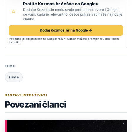
Pratite Kozmos.hr češće na Googleu
Dodajte Kozmos.hr među svoje preferirane izvore i Google
će vam, kada je relevantno, češće prikazivati naše najnovije
članke.
Dodaj Kozmos.hr na Google
Potrebno je biti prijavljen na Google račun. Odabir možete promijeniti u bilo kojem
trenutku.
TEME
sunce
NASTAVI ISTRAŽIVATI
Povezani članci