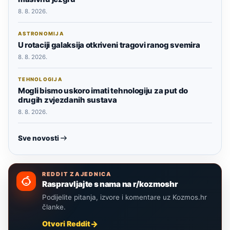
8. 8. 2026.
ASTRONOMIJA
U rotaciji galaksija otkriveni tragovi ranog svemira
8. 8. 2026.
TEHNOLOGIJA
Mogli bismo uskoro imati tehnologiju za put do
drugih zvjezdanih sustava
8. 8. 2026.
Sve novosti
REDDIT ZAJEDNICA
Raspravljajte s nama na r/kozmoshr
Podijelite pitanja, izvore i komentare uz Kozmos.hr
članke.
Otvori Reddit