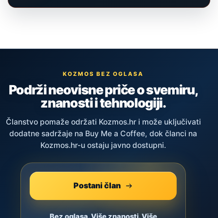
KOZMOS BEZ OGLASA
Podrži neovisne priče o svemiru,
znanosti i tehnologiji.
Članstvo pomaže održati Kozmos.hr i može uključivati
dodatne sadržaje na Buy Me a Coffee, dok članci na
Kozmos.hr-u ostaju javno dostupni.
Postani član
Bez oglasa. Više znanosti. Više