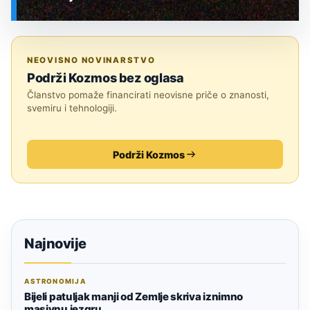
SVEMIR
NEOVISNO NOVINARSTVO
Podrži Kozmos bez oglasa
Članstvo pomaže financirati neovisne priče o znanosti,
svemiru i tehnologiji.
Podrži Kozmos
Najnovije
ASTRONOMIJA
Bijeli patuljak manji od Zemlje skriva iznimno
masivnu jezgru