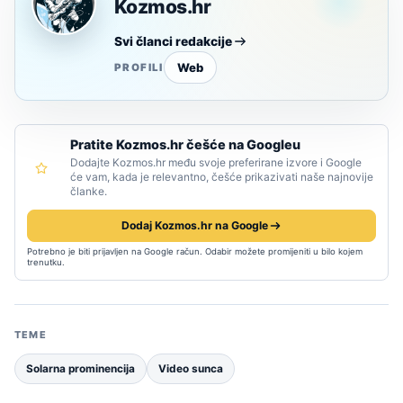
Kozmos.hr
Svi članci redakcije
Web
PROFILI
Pratite Kozmos.hr češće na Googleu
Dodajte Kozmos.hr među svoje preferirane izvore i Google
će vam, kada je relevantno, češće prikazivati naše najnovije
članke.
Dodaj Kozmos.hr na Google
Potrebno je biti prijavljen na Google račun. Odabir možete promijeniti u bilo kojem
trenutku.
TEME
Solarna prominencija
Video sunca