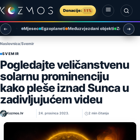
Preskoči na sadržaj
Donacije:
11%
Otvori izbornik
Otvori pretragu
Mjesec
Egzoplaneti
Međuzvjezdani objekti
Zemlja i ok
Naslovnica
Svemir
SVEMIR
Pogledajte veličanstvenu
solarnu prominenciju
kako pleše iznad Sunca u
zadivljujućem videu
Kozmos.hr
24. prosinca 2023.
2 min čitanja