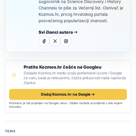
sugovornik na Science Discovery i History
Channelu te piše za Večernji list. Osnivač je
Kozmos.hr, prvog hrvatskog portala
posvećenog popularizaciji znanosti.
Svi članci autora
Pratite Kozmos.hr češće na Googleu
Dodajte Kozmos.hr među svoje preferirane izvore i Google
će vam, kada je relevantno, češće prikazivati naše najnovije
članke.
Dodaj Kozmos.hr na Google
Potrebno je biti prijavljen na Google račun. Odabir možete promijeniti u bilo kojem
trenutku.
TEME