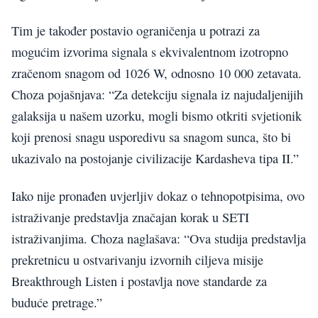
Tim je također postavio ograničenja u potrazi za
mogućim izvorima signala s ekvivalentnom izotropno
zračenom snagom od 1026 W, odnosno 10 000 zetavata.
Choza pojašnjava: “Za detekciju signala iz najudaljenijih
galaksija u našem uzorku, mogli bismo otkriti svjetionik
koji prenosi snagu usporedivu sa snagom sunca, što bi
ukazivalo na postojanje civilizacije Kardasheva tipa II.”
Iako nije pronađen uvjerljiv dokaz o tehnopotpisima, ovo
istraživanje predstavlja značajan korak u SETI
istraživanjima. Choza naglašava: “Ova studija predstavlja
prekretnicu u ostvarivanju izvornih ciljeva misije
Breakthrough Listen i postavlja nove standarde za
buduće pretrage.”