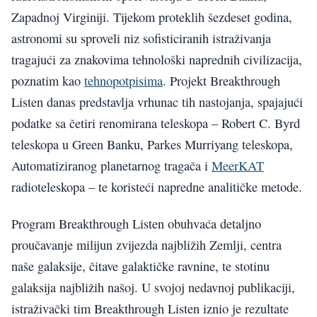
Zapadnoj Virginiji. Tijekom proteklih šezdeset godina,
astronomi su sproveli niz sofisticiranih istraživanja
tragajući za znakovima tehnološki naprednih civilizacija,
poznatim kao
tehnopotpisima
. Projekt Breakthrough
Listen danas predstavlja vrhunac tih nastojanja, spajajući
podatke sa četiri renomirana teleskopa – Robert C. Byrd
teleskopa u Green Banku, Parkes Murriyang teleskopa,
Automatiziranog planetarnog tragača i
MeerKAT
radioteleskopa – te koristeći napredne analitičke metode.
Program Breakthrough Listen obuhvaća detaljno
proučavanje milijun zvijezda najbližih Zemlji, centra
naše galaksije, čitave galaktičke ravnine, te stotinu
galaksija najbližih našoj. U svojoj nedavnoj publikaciji,
istraživački tim Breakthrough Listen iznio je rezultate