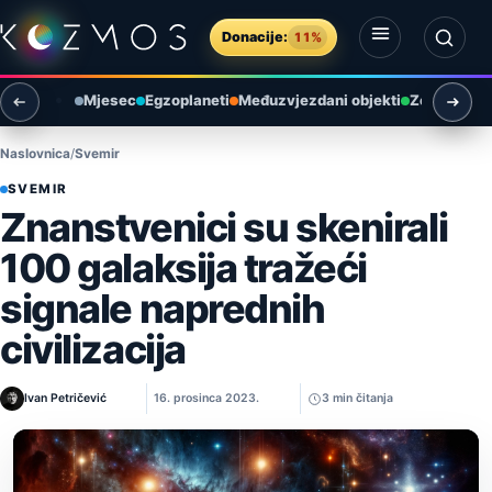
Preskoči na sadržaj
Donacije:
11%
Otvori izbornik
Otvori pretragu
Mjesec
Egzoplaneti
Međuzvjezdani objekti
Zemlja i ok
Naslovnica
Svemir
SVEMIR
Znanstvenici su skenirali
100 galaksija tražeći
signale naprednih
civilizacija
Ivan Petričević
16. prosinca 2023.
3 min čitanja