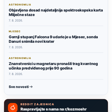
ASTRONOMIJA
Objavljena dosad najdetaljnija spektroskopska karta
Mliječne staze
7. 8. 2026.
MJESEC
Gornji stupanj Falcona 9 udario je u Mjesec, sonda
Danuri snimila novi krater
7. 8. 2026.
ASTRONOMIJA
Znanstvenici u magnetaru pronašli trag kvantnog
učinka predviđenog prije 90 godina
7. 8. 2026.
Sve novosti
REDDIT ZAJEDNICA
Raspravljajte s nama na r/kozmoshr