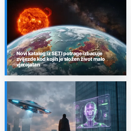
SVEMIR
Novi katalog iz SETI potrage izbacuje
zvijezde kod kojih je složen život malo
vjerojatan
SVEMIR