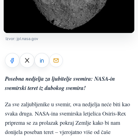
Izvor: jpl.nasa.gov
Posebna nedjelja za ljubitelje svemira: NASA-in
svemirski teret iz dubokog svemira!
Za sve zaljubljenike u svemir, ova nedjelja neće biti kao
svaka druga. NASA-ina svemirska letjelica Osiris-Rex
priprema se za prolazak pokraj Zemlje kako bi nam
donijela poseban teret – vjerojatno više od čaše