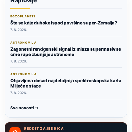
Najnovije
EGZOPLANETI
Što se krije duboko ispod površine super-Zemalja?
7. 8. 2026.
ASTRONOMIJA
Zagonetni rendgenski signal iz mlaza supermasivne
crne rupe zbunjuje astronome
7. 8. 2026.
ASTRONOMIJA
Objavljena dosad najdetaljnija spektroskopska karta
Mliječne staze
7. 8. 2026.
Sve novosti
REDDIT ZAJEDNICA