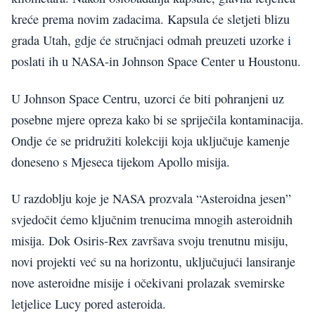
kreće prema novim zadacima. Kapsula će sletjeti blizu
grada Utah, gdje će stručnjaci odmah preuzeti uzorke i
poslati ih u NASA-in Johnson Space Center u Houstonu.
U Johnson Space Centru, uzorci će biti pohranjeni uz
posebne mjere opreza kako bi se spriječila kontaminacija.
Ondje će se pridružiti kolekciji koja uključuje kamenje
doneseno s Mjeseca tijekom Apollo misija.
U razdoblju koje je NASA prozvala “Asteroidna jesen”
svjedočit ćemo ključnim trenucima mnogih asteroidnih
misija. Dok Osiris-Rex završava svoju trenutnu misiju,
novi projekti već su na horizontu, uključujući lansiranje
nove asteroidne misije i očekivani prolazak svemirske
letjelice Lucy pored asteroida.