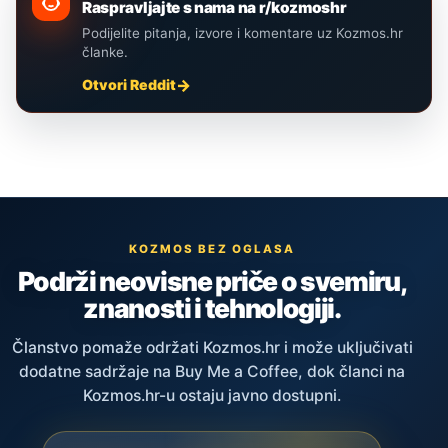
Raspravljajte s nama na r/kozmoshr
Podijelite pitanja, izvore i komentare uz Kozmos.hr
članke.
Otvori Reddit
KOZMOS BEZ OGLASA
Podrži neovisne priče o svemiru,
znanosti i tehnologiji.
Članstvo pomaže održati Kozmos.hr i može uključivati
dodatne sadržaje na Buy Me a Coffee, dok članci na
Kozmos.hr-u ostaju javno dostupni.