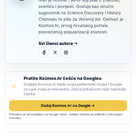
Ivan je novinar i autor koji piše o znanosti,
svemiru i povijesti. Gostuje kao stručni
sugovornik na Science Discovery i History
Channelu te piše za Večernji list. Osnivač je
Kozmos.hr, prvog hrvatskog portala
posvećenog popularizaciji znanosti.
Svi članci autora
Pratite Kozmos.hr češće na Googleu
Dodajte Kozmos.hr među svoje preferirane izvore i Google
će vam, kada je relevantno, češće prikazivati naše najnovije
članke.
Dodaj Kozmos.hr na Google
Potrebno je biti prijavljen na Google račun. Odabir možete promijeniti u bilo kojem
trenutku.