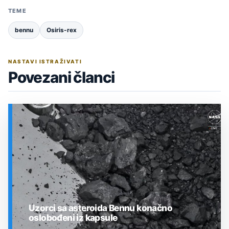
TEME
bennu
Osiris-rex
NASTAVI ISTRAŽIVATI
Povezani članci
Uzorci sa asteroida Bennu konačno
oslobođeni iz kapsule