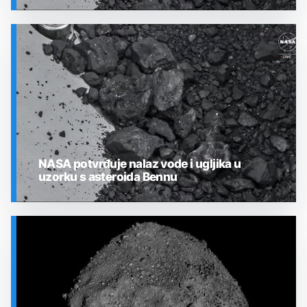
SVEMIR
NASA potvrđuje nalaz vode i ugljika u
uzorku s asteroida Bennu
SVEMIR