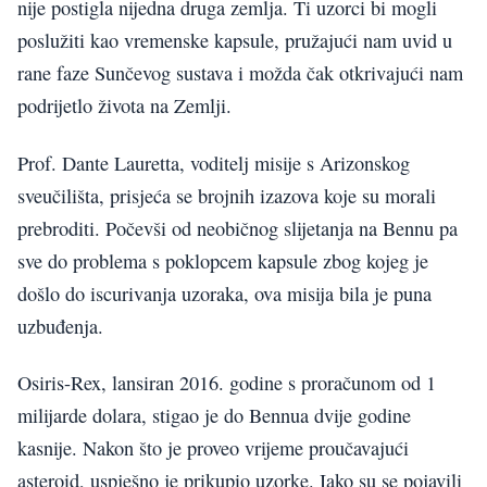
nije postigla nijedna druga zemlja. Ti uzorci bi mogli
poslužiti kao vremenske kapsule, pružajući nam uvid u
rane faze Sunčevog sustava i možda čak otkrivajući nam
podrijetlo života na Zemlji.
Prof. Dante Lauretta, voditelj misije s Arizonskog
sveučilišta, prisjeća se brojnih izazova koje su morali
prebroditi. Počevši od neobičnog slijetanja na Bennu pa
sve do problema s poklopcem kapsule zbog kojeg je
došlo do iscurivanja uzoraka, ova misija bila je puna
uzbuđenja.
Osiris-Rex, lansiran 2016. godine s proračunom od 1
milijarde dolara, stigao je do Bennua dvije godine
kasnije. Nakon što je proveo vrijeme proučavajući
asteroid, uspješno je prikupio uzorke. Iako su se pojavili