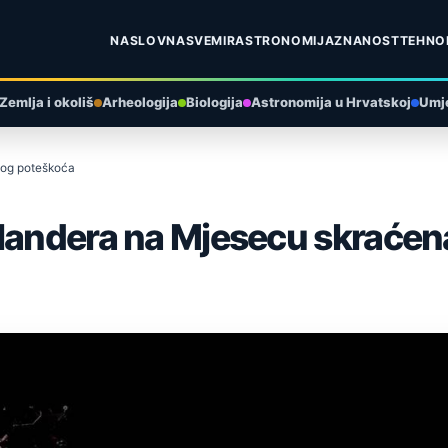
NASLOVNA
SVEMIR
ASTRONOMIJA
ZNANOST
TEHNO
Zemlja i okoliš
Arheologija
Biologija
Astronomija u Hrvatskoj
Umje
bog poteškoća
 landera na Mjesecu skraće