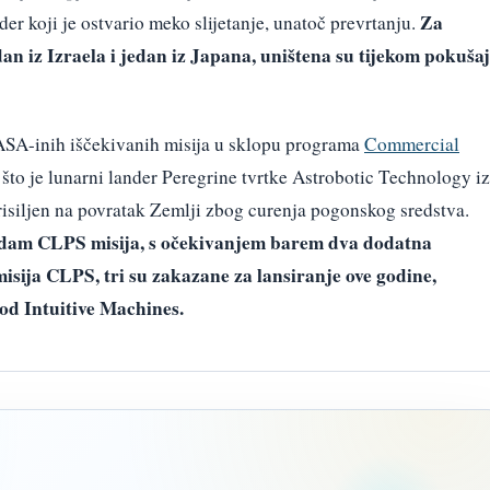
Za
der koji je ostvario meko slijetanje, unatoč prevrtanju.
an iz Izraela i jedan iz Japana, uništena su tijekom pokuša
NASA-inih iščekivanih misija u sklopu programa
Commercial
to je lunarni lander Peregrine tvrtke Astrobotic Technology iz
risiljen na povratak Zemlji zbog curenja pogonskog sredstva.
dam CLPS misija, s očekivanjem barem dva dodatna
isija CLPS, tri su zakazane za lansiranje ove godine,
od Intuitive Machines.