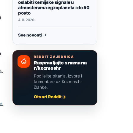
oslabiti kemijske signale u
atmosferama egzoplaneta i do 50
posto
i
4. 8. 2026.
Sve novosti
n
REDDIT ZAJEDNICA
Raspravljajte s nama na
r/kozmoshr
a.
Podijelite pitanja, izvore i
komentare uz Kozmos.hr
članke.
Otvori Reddit
je