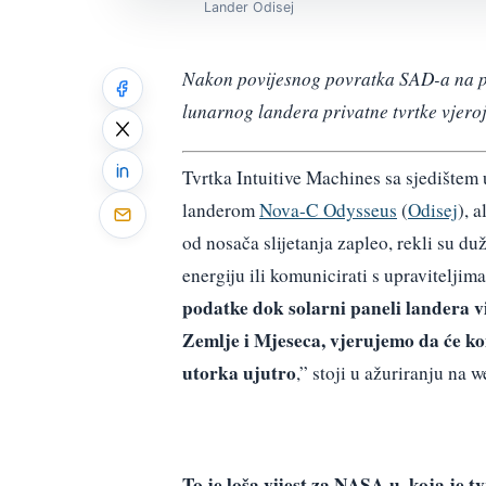
Lander Odisej
Nakon povijesnog povratka SAD-a na po
lunarnog landera privatne tvrtke vjero
Tvrtka Intuitive Machines sa sjedištem 
landerom
Nova-C Odysseus
(
Odisej
), 
od nosača slijetanja zapleo, rekli su du
energiju ili komunicirati s upraviteljima
podatke dok solarni paneli landera vi
Zemlje i Mjeseca, vjerujemo da će ko
utorka ujutro
,” stoji u ažuriranju na w
To je loša vijest za NASA-u, koja je 