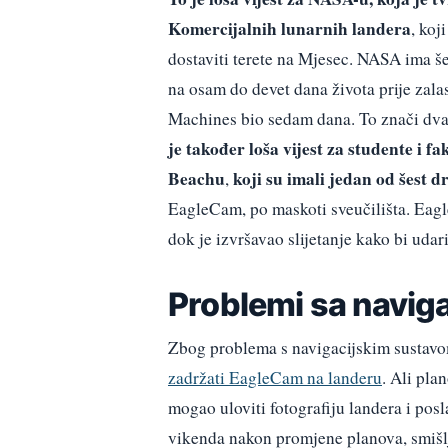
Komercijalnih lunarnih landera
, koj
dostaviti terete na Mjesec. NASA ima šes
na osam do devet dana života prije zalas
Machines bio sedam dana. To znači dva d
je također loša vijest za studente i 
Beachu
koji su imali jedan od šest 
,
EagleCam, po maskoti sveučilišta. Eag
dok je izvršavao slijetanje kako bi udar
Problemi sa navig
Zbog problema s navigacijskim sustavom 
zadržati EagleCam na landeru
. Ali pla
mogao uloviti fotografiju landera i posl
vikenda nakon promjene planova, smišlj