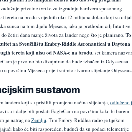
i zadužuje privatne tvrtke za izgradnju hardvera sposobnog
t tereta na brodu vrijednih oko 12 milijuna dolara koji su ciljal
ka sunca na tom dijelu Mjeseca, iako je prethodni cilj Intuitive
To
o četiri dana manje života za lander nego što je planirano.
fakultet na Sveučilištu Embry-Riddle Aeronautical u Daytona
drugih tereta koji nisu od NASA-e na brodu
, set kamera nazva
leCam je prvotno bio dizajniran da bude izbačen iz Odysseusa
io u površinu Mjeseca prije i snimio stvarno slijetanje Odysseus
acijskim sustavom
landera koji su prisilili promjenu načina slijetanja,
odlučeno 
novi su i dalje bili poslati EagleCam na površinu kako bi barem
ati je natrag na
Zemlju
. Tim Embry-Riddlea radio je tijekom
ajući kako će biti raspoređen, budući da su podaci telemetrije