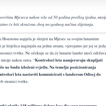
vršinu Mjeseca nakon više od 50 godina prošlog tjedna, misij
jatno će biti skraćena zbog nezgodnog načina slijetanja.
u Houstonu uspjela je sletjeti na Mjesec sa svojim lunarnim
ali je letjelica naginjala na jednu stranu, vjerojatno jer joj se jed
žnosnici tvrtke. Ne očekuje se da će lunarni lander moći održava
Kontrolori leta namjeravaju skupljati
 misije nakon sutra. “
še ne budu izloženi svjetlu. Na temelju pozicioniranja
ntrolori leta nastaviti komunicirati s landerom Odisej do
eb stranici tvrtke.
tvrtki platila 118 milijuna dolara kao dio svog programa