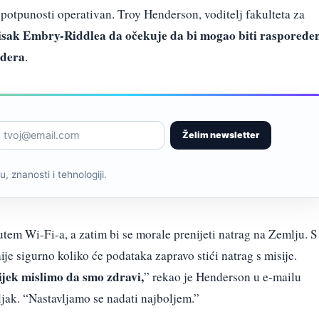
potpunosti operativan. Troy Henderson, voditelj fakulteta za
tisak Embry-Riddlea da očekuje da bi mogao biti raspoređe
ndera
.
Želim newsletter
, znanosti i tehnologiji.
utem Wi-Fi-a, a zatim bi se morale prenijeti natrag na Zemlju. S
je sigurno koliko će podataka zapravo stići natrag s misije.
ijek mislimo da smo zdravi,
” rekao je Henderson u e-mailu
ak. “Nastavljamo se nadati najboljem.”