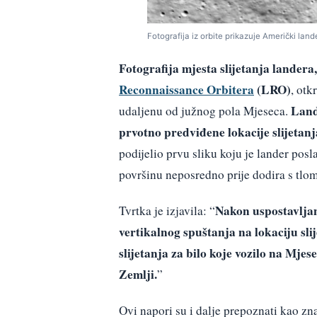
Fotografija iz orbite prikazuje Američki lan
Fotografija mjesta slijetanja landera
Reconnaissance Orbitera
(LRO)
, otk
Lande
udaljenu od južnog pola Mjeseca.
prvotno predviđene lokacije slijetanj
podijelio prvu sliku koju je lander posl
površinu neposredno prije dodira s tlom
Nakon uspostavljan
Tvrtka je izjavila: “
vertikalnog spuštanja na lokaciju sli
slijetanja za bilo koje vozilo na Mj
Zemlji.
”
Ovi napori su i dalje prepoznati kao z