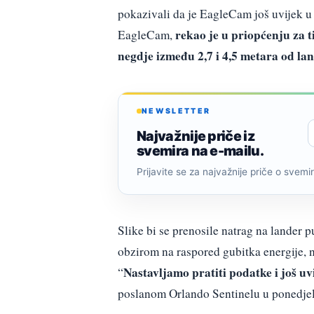
pokazivali da je EagleCam još uvijek u 
rekao je u priopćenju za 
EagleCam,
negdje između 2,7 i 4,5 metara od la
NEWSLETTER
Najvažnije priče iz
svemira na e-mailu.
Prijavite se za najvažnije priče o svemiru
Slike bi se prenosile natrag na lander p
obzirom na raspored gubitka energije, ni
Nastavljamo pratiti podatke i još uv
“
poslanom Orlando Sentinelu u ponedjelj