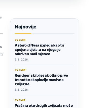
a
Najnovije
SVEMIR
Asteroid Nysa izgleda kao tri
an
spojena tijela, a uz njega je
ti
otkriven mali mjesec
6. 8. 2026.
SVEMIR
Rendgenski bljesak otkrio prve
trenutke eksplozije masivne
zvijezde
6. 8. 2026.
SVEMIR
Prašina oko drugih zvijezda može