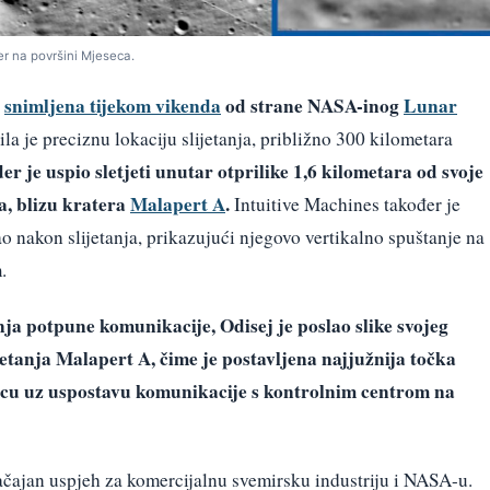
der na površini Mjeseca.
,
snimljena tijekom vikenda
od strane NASA-inog
Lunar
rila je preciznu lokaciju slijetanja, približno 300 kilometara
r je uspio sletjeti unutar otprilike 1,6 kilometara od svoje
a, blizu kratera
Malapert A
.
Intuitive Machines također je
ao nakon slijetanja, prikazujući njegovo vertikalno spuštanje na
.
ja potpune komunikacije, Odisej je poslao slike svojeg
jetanja Malapert A, čime je postavljena najjužnija točka
esecu uz uspostavu komunikacije s kontrolnim centrom na
načajan uspjeh za komercijalnu svemirsku industriju i NASA-u.