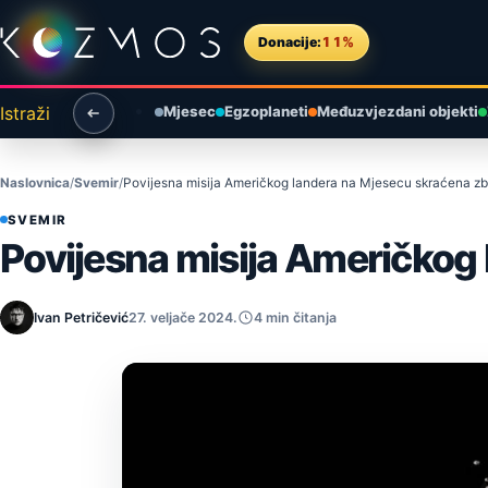
Preskoči na sadržaj
Donacije:
11%
Istraži
Mjesec
Egzoplaneti
Međuzvjezdani objekti
Naslovnica
Svemir
Povijesna misija Američkog landera na Mjesecu skraćena z
SVEMIR
Povijesna misija Američkog
Ivan Petričević
27. veljače 2024.
4 min čitanja