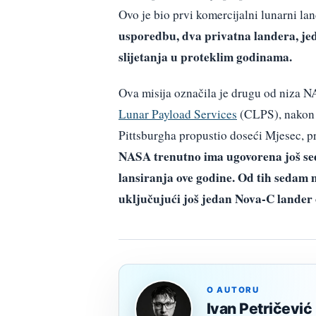
Ovo je bio prvi komercijalni lunarni lan
usporedbu, dva privatna landera, jed
slijetanja u proteklim godinama.
Ova misija označila je drugu od niza 
Lunar Payload Services
(CLPS), nakon š
Pittsburgha propustio doseći Mjesec, p
NASA trenutno ima ugovorena još se
lansiranja ove godine. Od tih sedam m
uključujući još jedan Nova-C lander 
O AUTORU
Ivan Petričević