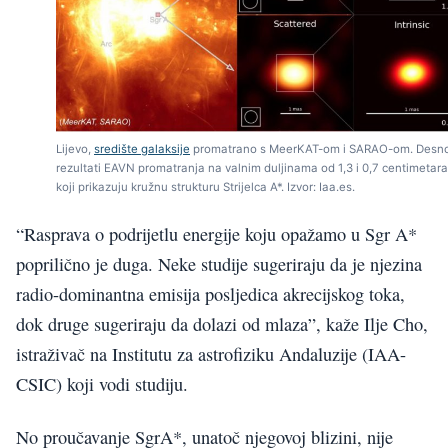
Lijevo,
središte galaksije
promatrano s MeerKAT-om i SARAO-om. Desno
rezultati EAVN promatranja na valnim duljinama od 1,3 i 0,7 centimetara
koji prikazuju kružnu strukturu Strijelca A*. Izvor: Iaa.es.
“Rasprava o podrijetlu energije koju opažamo u Sgr A*
poprilično je duga. Neke studije sugeriraju da je njezina
radio-dominantna emisija posljedica akrecijskog toka,
dok druge sugeriraju da dolazi od mlaza”, kaže Ilje Cho,
istraživač na Institutu za astrofiziku Andaluzije (IAA-
CSIC) koji vodi studiju.
No proučavanje SgrA*, unatoč njegovoj blizini, nije