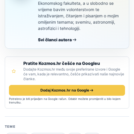
Ekonomskog fakulteta, a u slobodno se
vrijeme bavim volonterstvom te
istraživanjem, čitanjem i pisanjem o mojim
omiljenim temama; svemiru, astronomiji,
astrofizici i tehnologiji.
Svi članci autora
Pratite Kozmos.hr češće na Googleu
Dodajte Kozmos.hr među svoje preferirane izvore i Google
će vam, kada je relevantno, češće prikazivati naše najnovije
članke.
Dodaj Kozmos.hr na Google
Potrebno je biti prijavljen na Google račun. Odabir možete promijeniti u bilo kojem
trenutku.
TEME