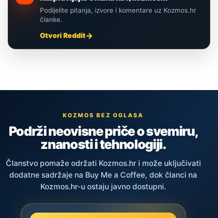
Podijelite pitanja, izvore i komentare uz Kozmos.hr
članke.
Otvori Reddit
KOZMOS BEZ OGLASA
Podrži neovisne priče o svemiru,
znanosti i tehnologiji.
Članstvo pomaže održati Kozmos.hr i može uključivati
dodatne sadržaje na Buy Me a Coffee, dok članci na
Kozmos.hr-u ostaju javno dostupni.