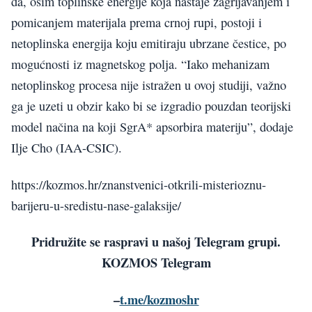
da, osim toplinske energije koja nastaje zagrijavanjem i
pomicanjem materijala prema crnoj rupi, postoji i
netoplinska energija koju emitiraju ubrzane čestice, po
mogućnosti iz magnetskog polja. “Iako mehanizam
netoplinskog procesa nije istražen u ovoj studiji, važno
ga je uzeti u obzir kako bi se izgradio pouzdan teorijski
model načina na koji SgrA* apsorbira materiju”, dodaje
Ilje Cho (IAA-CSIC).
https://kozmos.hr/znanstvenici-otkrili-misterioznu-
barijeru-u-sredistu-nase-galaksije/
Pridružite se raspravi u našoj Telegram grupi.
KOZMOS Telegram
–
t.me/kozmoshr