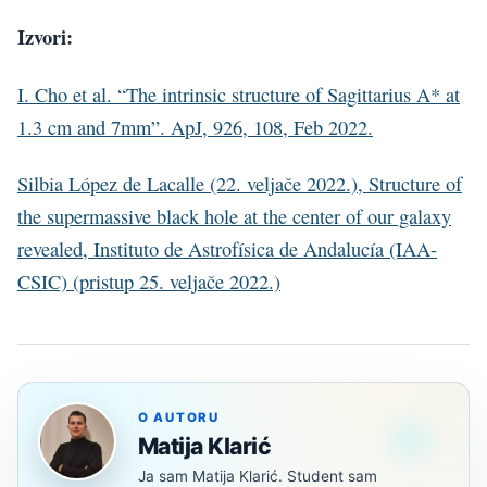
Izvori:
I. Cho et al. “The intrinsic structure of Sagittarius A* at
1.3 cm and 7mm”. ApJ, 926, 108, Feb 2022.
Silbia López de Lacalle (22. veljače 2022.), Structure of
the supermassive black hole at the center of our galaxy
revealed, Instituto de Astrofísica de Andalucía (IAA-
CSIC) (pristup 25. veljače 2022.)
O AUTORU
Matija Klarić
Ja sam Matija Klarić. Student sam