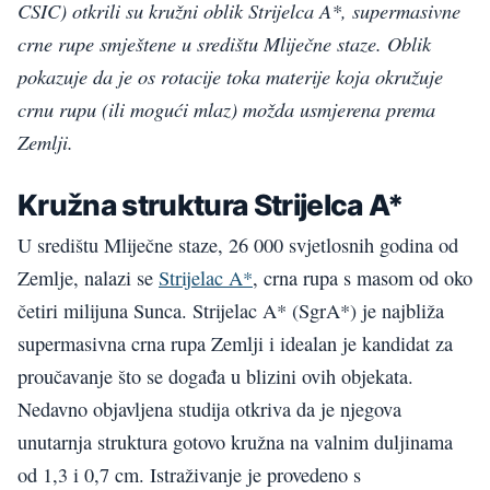
CSIC) otkrili su kružni oblik Strijelca A*, supermasivne
crne rupe smještene u središtu Mliječne staze. Oblik
pokazuje da je os rotacije toka materije koja okružuje
crnu rupu (ili mogući mlaz) možda usmjerena prema
Zemlji.
Kružna struktura Strijelca A*
U središtu Mliječne staze, 26 000 svjetlosnih godina od
Zemlje, nalazi se
Strijelac A*
, crna rupa s masom od oko
četiri milijuna Sunca. Strijelac A* (SgrA*) je najbliža
supermasivna crna rupa Zemlji i idealan je kandidat za
proučavanje što se događa u blizini ovih objekata.
Nedavno objavljena studija otkriva da je njegova
unutarnja struktura gotovo kružna na valnim duljinama
od 1,3 i 0,7 cm. Istraživanje je provedeno s