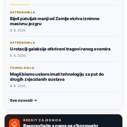
ASTRONOMIJA
Bijeli patuljak manji od Zemlje skriva iznimno
masivnu jezgru
8. 8. 2026.
ASTRONOMIJA
U rotaciji galaksija otkriveni tragovi ranog svemira
8. 8. 2026.
TEHNOLOGIJA
Mogli bismo uskoro imati tehnologiju za put do
drugih zvjezdanih sustava
8. 8. 2026.
Sve novosti
REDDIT ZAJEDNICA
Raspravljajte s nama na r/kozmoshr