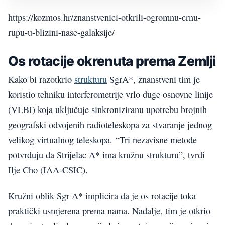
https://kozmos.hr/znanstvenici-otkrili-ogromnu-crnu-
rupu-u-blizini-nase-galaksije/
Os rotacije okrenuta prema Zemlji
Kako bi razotkrio
strukturu
SgrA*, znanstveni tim je
koristio tehniku ​​interferometrije vrlo duge osnovne linije
(VLBI) koja uključuje sinkroniziranu upotrebu brojnih
geografski odvojenih radioteleskopa za stvaranje jednog
velikog virtualnog teleskopa. “Tri nezavisne metode
potvrđuju da Strijelac A* ima kružnu strukturu”, tvrdi
Ilje Cho (IAA-CSIC).
Kružni oblik Sgr A* implicira da je os rotacije toka
praktički usmjerena prema nama. Nadalje, tim je otkrio