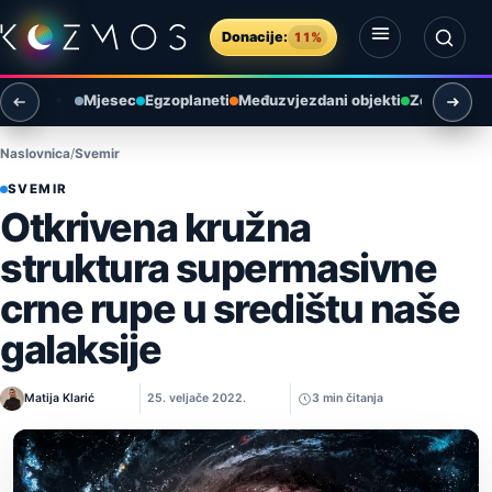
Preskoči na sadržaj
Donacije:
11%
Otvori izbornik
Otvori pretragu
Mjesec
Egzoplaneti
Međuzvjezdani objekti
Zemlja i ok
Naslovnica
Svemir
SVEMIR
Otkrivena kružna
struktura supermasivne
crne rupe u središtu naše
galaksije
Matija Klarić
25. veljače 2022.
3 min čitanja