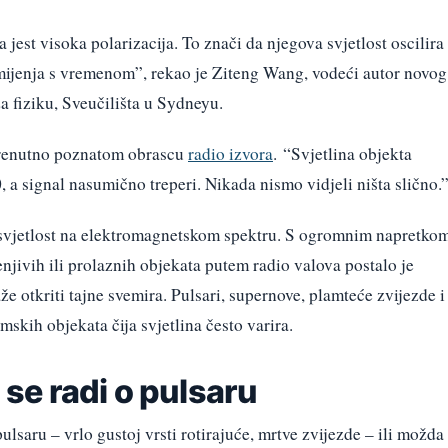
a
jest visoka polarizacija. To znači da njegova svjetlost oscilira
mijenja s vremenom”, rekao je Ziteng Wang, vodeći autor novog
za fiziku, Sveučilišta u Sydneyu.
trenutno poznatom obrascu
radio izvora
. “Svjetlina objekta
0, a signal nasumično treperi. Nikada nismo vidjeli ništa slično.
svjetlost na elektromagnetskom spektru. S ogromnim napretko
njivih ili prolaznih objekata putem radio valova postalo je
e otkriti tajne svemira. Pulsari, supernove, plamteće zvijezde i
mskih objekata čija svjetlina često varira.
a se radi o pulsaru
ulsaru – vrlo gustoj vrsti rotirajuće, mrtve zvijezde – ili možda