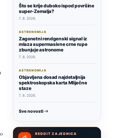
Što se krije duboko ispod površine
super-Zemalja?
7. 8. 2026.
ASTRONOMIJA
Zagonetni rendgenski signal iz
mlaza supermasivne crne rupe
zbunjuje astronome
”
7. 8. 2026.
ASTRONOMIJA
m
Objavljena dosad najdetaljnija
spektroskopska karta Mliječne
staze
7. 8. 2026.
Sve novosti
 o
REDDIT ZAJEDNICA