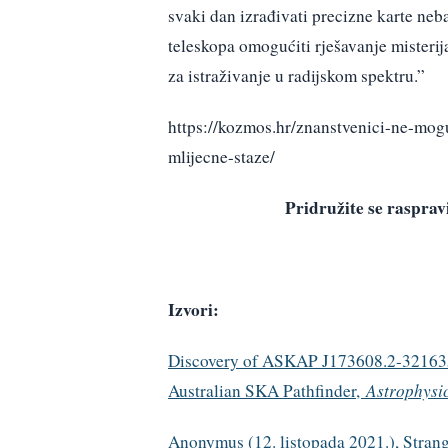
svaki dan izrađivati ​​precizne karte 
teleskopa omogućiti rješavanje misterija
za istraživanje u radijskom spektru.”
https://kozmos.hr/znanstvenici-ne-mogu
mlijecne-staze/
Pridružite se raspr
Izvori:
Discovery of ASKAP J173608.2-321635 
Australian SKA Pathfinder,
Astrophysi
Anonymus (12. listopada 2021.), Strange