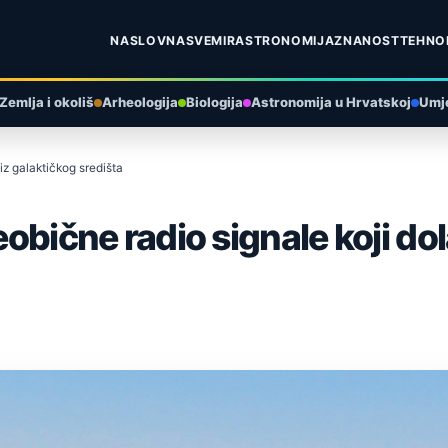
NASLOVNA
SVEMIR
ASTRONOMIJA
ZNANOST
TEHNO
Zemlja i okoliš
Arheologija
Biologija
Astronomija u Hrvatskoj
Umje
 iz galaktičkog središta
eobične radio signale koji do