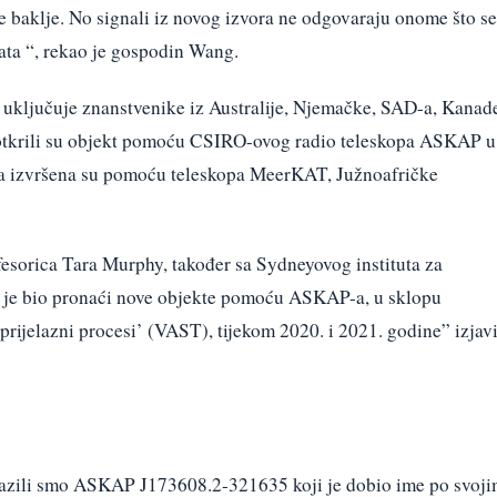
ne baklje. No signali iz novog izvora ne odgovaraju onome što se
ata “, rekao je gospodin Wang.
uključuje znanstvenike iz Australije, Njemačke, SAD-a, Kanad
 otkrili su objekt pomoću CSIRO-ovog radio teleskopa ASKAP u
ja izvršena su pomoću teleskopa MeerKAT, Južnoafričke
esorica Tara Murphy, također sa Sydneyovog instituta za
am je bio pronaći nove objekte pomoću ASKAP-a, u sklopu
 prijelazni procesi’ (VAST), tijekom 2020. i 2021. godine” izjav
opazili smo ASKAP J173608.2-321635 koji je dobio ime po svoj