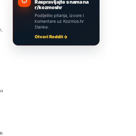
Raspravljajte s nama na
r/kozmoshr
Podijelite pitanja, izvore i
komentare uz Kozmos.hr
članke.
e,
Otvori Reddit
io
im