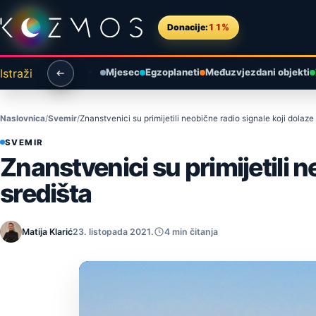
Preskoči na sadržaj
Donacije:
11%
Istraži
Mjesec
Egzoplaneti
Međuzvjezdani objekti
Naslovnica
Svemir
Znanstvenici su primijetili neobične radio signale koji dolaze
SVEMIR
Znanstvenici su primijetili n
središta
Matija Klarić
23. listopada 2021.
4 min čitanja