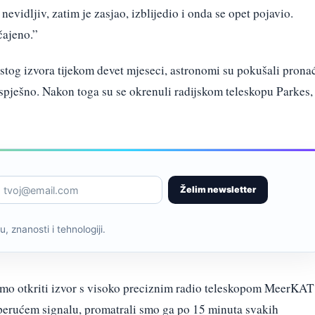
nevidljiv, zatim je zasjao, izblijedio i onda se opet pojavio.
čajeno.”
 istog izvora tijekom devet mjeseci, astronomi su pokušali prona
uspješno. Nakon toga su se okrenuli radijskom teleskopu Parkes,
Želim newsletter
, znanosti i tehnologiji.
smo otkriti izvor s visoko preciznim radio teleskopom MeerKAT
reperućem signalu, promatrali smo ga po 15 minuta svakih