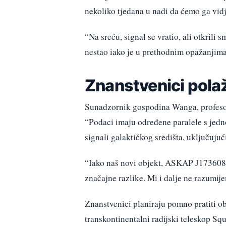
nekoliko tjedana u nadi da ćemo ga vidj
“Na sreću, signal se vratio, ali otkrili
nestao iako je u prethodnim opažanjim
Znanstvenici pola
Sunadzornik gospodina Wanga, profeso
“Podaci imaju određene paralele s jed
signali galaktičkog središta, uključujuć
“Iako naš novi objekt, ASKAP J173608.
značajne razlike. Mi i dalje ne razumij
Znanstvenici planiraju pomno pratiti ob
transkontinentalni radijski teleskop Sq