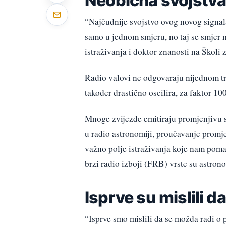
Neobična svojstv
“Najčudnije svojstvo ovog novog signala 
samo u jednom smjeru, no taj se smjer 
istraživanja i doktor znanosti na Školi 
Radio valovi ne odgovaraju nijednom 
također drastično oscilira, za faktor 10
Mnoge zvijezde emitiraju promjenjivu 
u radio astronomiji, proučavanje promje
važno polje istraživanja koje nam pomaž
brzi radio izboji (FRB) vrste su astrono
Isprve su mislili d
“Isprve smo mislili da se možda radi o p