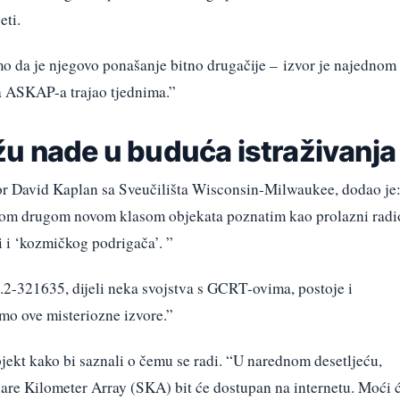
eti.
 smo da je njegovo ponašanje bitno drugačije – izvor je najednom
a ASKAP-a trajao tjednima.”
žu nade u buduća istraživanja
r David Kaplan sa Sveučilišta Wisconsin-Milwaukee, dodao je
nom drugom novom klasom objekata poznatim kao prolazni radi
i i ‘kozmičkog podrigača’. ”
2-321635, dijeli neka svojstva s GCRT-ovima, postoje i
emo ove misteriozne izvore.”
jekt kako bi saznali o čemu se radi. “U narednom desetljeću,
uare Kilometer Array (SKA) bit će dostupan na internetu. Moći 