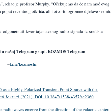
neba”, rekao je profesor Murphy. “Očekujemo da će nam moć ovog
 poput recentnog otkrića, ali i otvoriti ogromne dijelove svemir
-odgonetnuti-izvor-tajanstvenog-radio-signala-iz-sredista-
avi u našoj Telegram grupi. KOZMOS Telegram
–
t.me/kozmoshr
as a Highly-Polarized Transient Point Source with the
cal Journal
(2021). DOI: 10.3847/1538-4357/ac2360
 radio waves emerge from the direction of the galactic center,