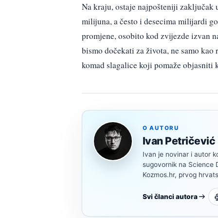
Na kraju, ostaje najpošteniji zaključak
milijuna, a često i desecima milijardi go
promjene, osobito kod zvijezde izvan 
bismo dočekati za života, ne samo kao r
komad slagalice koji pomaže objasniti 
O AUTORU
Ivan Petričević
Ivan je novinar i autor k
sugovornik na Science Di
Kozmos.hr, prvog hrvats
Svi članci autora