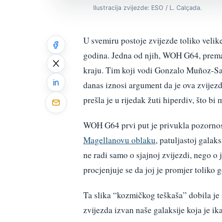
Ilustracija zvijezde: ESO / L. Calçada.
U svemiru postoje zvijezde toliko velike
godina. Jedna od njih, WOH G64, prem
kraju. Tim koji vodi Gonzalo Muñoz-Sa
danas iznosi argument da je ova zvijez
prešla je u rijedak žuti hiperdiv, što bi
WOH G64 prvi put je privukla pozornos
Magellanovu oblaku
, patuljastoj galak
ne radi samo o sjajnoj zvijezdi, nego 
procjenjuje se da joj je promjer toliko 
Ta slika “kozmičkog teškaša” dobila je
zvijezda izvan naše galaksije koja je ik