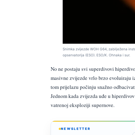
Snimka zvijezde WOH G64, zabilježena inst
opservatorija (ESO). ESO/K. Ohnaka i sur.
No ne postaju svi superdivovi hiperdivo
masivne zvijezde vrlo brzo evoluiraju iz
tom prijelazu počinju snažno odbacivat
Jednom kada zvijezda uđe u hiperdivovsk
vatrenoj eksploziji supernove.
NEWSLETTER