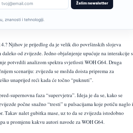
Želim newsletter
, znanosti i tehnologiji.
4.? Njihov je prijedlog da je velik dio površinskih slojeva
 daleko od zvijezde. Jedno objašnjenje upućuje na interakcije s
janje potvrdili analizom spektra svjetlosti WOH G64. Druga
nijem scenariju: zvijezda se možda doista priprema za
teško unaprijed reći kada će točno “puknuti”.
red-supernovna faza “supervjetra”. Ideja je da se, kako se
 zvijezde počne snažno “tresti” u pulsacijama koje potiču naglo 
or. Takav nalet gubitka mase, uz to da se zvijezda istodobno
klapa u promjenu kakvu autori navode za WOH G64.