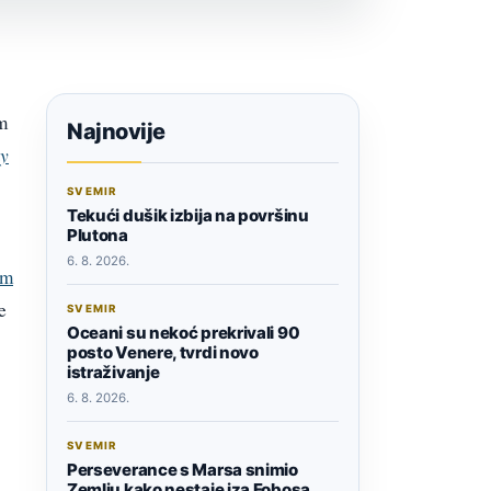
m
Najnovije
y
SVEMIR
Tekući dušik izbija na površinu
Plutona
6. 8. 2026.
om
e
SVEMIR
Oceani su nekoć prekrivali 90
posto Venere, tvrdi novo
istraživanje
6. 8. 2026.
SVEMIR
Perseverance s Marsa snimio
Zemlju kako nestaje iza Fobosa