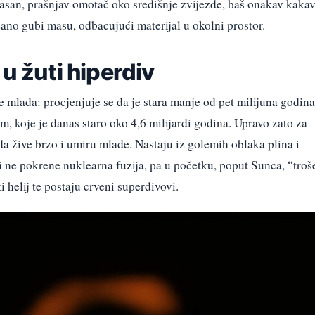
jasan, prašnjav omotač oko središnje zvijezde, baš onakav kaka
zano gubi masu, odbacujući materijal u okolni prostor.
u žuti hiperdiv
lada: procjenjuje se da je stara manje od pet milijuna godina
m, koje je danas staro oko 4,6 milijardi godina. Upravo zato za
da žive brzo i umiru mlade. Nastaju iz golemih oblaka plina i
ri ne pokrene nuklearna fuzija, pa u početku, poput Sunca, “troš
ti helij te postaju crveni superdivovi.