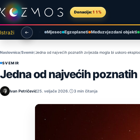
Preskoči na sadržaj
Donacije:
11%
Istraži
Mjesec
Egzoplaneti
Međuzvjezdani objekti
Naslovnica
Svemir
Jedna od najvećih poznatih zvijezda mogla bi uskoro eksplod
SVEMIR
Jedna od najvećih poznatih 
Ivan Petričević
25. veljače 2026.
3 min čitanja