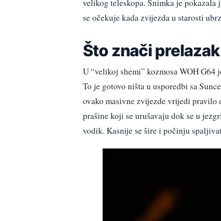
velikog teleskopa. Snimka je pokazala 
se očekuje kada zvijezda u starosti ubr
Što znači prelazak 
U “velikoj shemi” kozmosa WOH G64 je m
To je gotovo ništa u usporedbi sa Sunce
ovako masivne zvijezde vrijedi pravilo 
prašine koji se urušavaju dok se u jezg
vodik. Kasnije se šire i počinju spaljiva