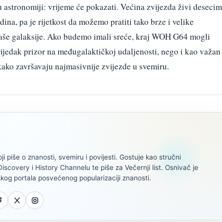
 u astronomiji: vrijeme će pokazati. Većina zvijezda živi deseci
dina, pa je rijetkost da možemo pratiti tako brze i velike
naše galaksije. Ako budemo imali sreće, kraj WOH G64 mogli
ijedak prizor na međugalaktičkoj udaljenosti, nego i kao važan
kako završavaju najmasivnije zvijezde u svemiru.
oji piše o znanosti, svemiru i povijesti. Gostuje kao stručni
scovery i History Channelu te piše za Večernji list. Osnivač je
kog portala posvećenog popularizaciji znanosti.