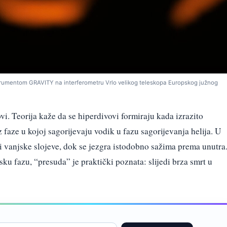
rumentom GRAVITY na interferometru Vrlo velikog teleskopa Europskog južnog
vi. Teorija kaže da se hiperdivovi formiraju kada izrazito
 faze u kojoj sagorijevaju vodik u fazu sagorijevanja helija. U
i vanjske slojeve, dok se jezgra istodobno sažima prema unutra
u fazu, “presuda” je praktički poznata: slijedi brza smrt u