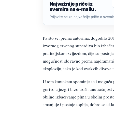
Najvažnije priče iz
svemira na e-mailu.
Prijavite se za najvažnije priče o svemiru
Pa što se, prema autorima, dogodilo 201
izvornog crvenog superdiva bio izbačen
pratiteljskom zvijezdom, čije su posto
mogućnost ide ravno prema najdramatič
eksploziju, iako je kod ovakvih divova 
U tom kontekstu spominje se i moguća p
gorivo u jezgri brzo troši, unutrašnjost
obilno izbacivanje plina u okolni prost
smanjuje i postaje toplija, dobro se u