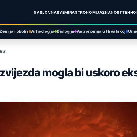
NASLOVNA
SVEMIR
ASTRONOMIJA
ZNANOST
TEHNO
Zemlja i okoliš
Arheologija
Biologija
Astronomija u Hrvatskoj
Umje
irati
zvijezda mogla bi uskoro eks