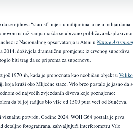
 da se njihova “starost” mjeri u milijunima, a ne u milijardama
a novom istraživanju možda se ubrzano približava eksplozivno
nchez iz Nacionalnog opservatorija u Ateni u
Nature Astronom
da 2014. doživjela dramatičnu promjenu: iz crvenog superdiva
 moglo biti trag da se priprema za supernovu.
t još 1970-ih, kada je prepoznata kao neobičan objekt u
Velik
siji koja kruži oko Mliječne staze. Vrlo brzo postalo je jasno da s
o jednom od najvećih zvjezdanih divova koje poznajemo:
golem da bi joj radijus bio više od 1500 puta veći od Sunčeva.
 i vizualnu potvrdu. Godine 2024. WOH G64 postala je prva
ad detaljno fotografirana, zahvaljujući interferometru Vrlo