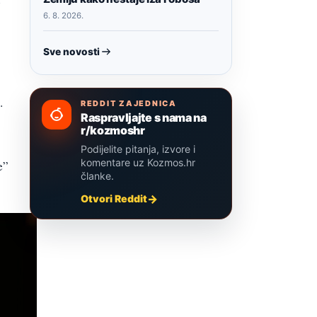
v
6. 8. 2026.
Sve novosti
.
REDDIT ZAJEDNICA
Raspravljajte s nama na
r/kozmoshr
Podijelite pitanja, izvore i
komentare uz Kozmos.hr
e”
članke.
Otvori Reddit