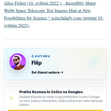
Alise Fisher (10. svibnja 2022.), „Incredibly Sharp
Webb Space Telescope Test Images Hint at New
Possibilities for Science,“ scitechdaily.com (pristup 10.
svibnja 2022).
O AUTORU
Filip
Svi članci autora
Pratite Kozmos.hr češće na Googleu
Dodajte Kozmos.hr među svoje preferirane izvore i Google
će vam, kada je relevantno, češće prikazivati naše najnovije
članke.