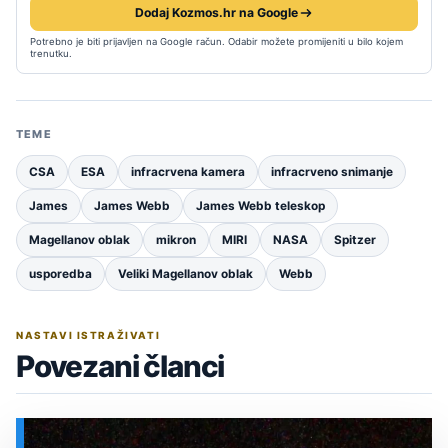
Dodaj Kozmos.hr na Google
Potrebno je biti prijavljen na Google račun. Odabir možete promijeniti u bilo kojem
trenutku.
TEME
CSA
ESA
infracrvena kamera
infracrveno snimanje
James
James Webb
James Webb teleskop
Magellanov oblak
mikron
MIRI
NASA
Spitzer
usporedba
Veliki Magellanov oblak
Webb
NASTAVI ISTRAŽIVATI
Povezani članci