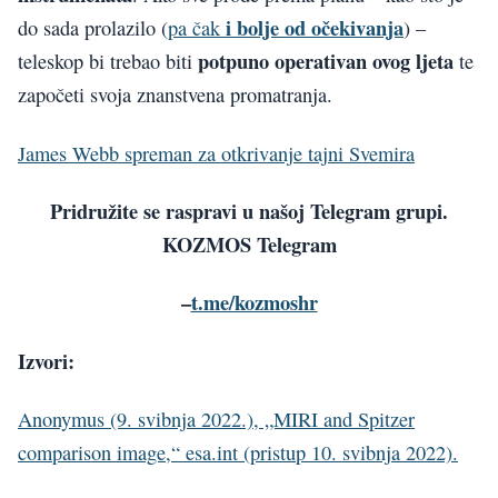
i bolje od očekivanja
do sada prolazilo (
pa čak
) –
potpuno operativan ovog ljeta
teleskop bi trebao biti
te
započeti svoja znanstvena promatranja.
James Webb spreman za otkrivanje tajni Svemira
Pridružite se raspravi u našoj Telegram grupi.
KOZMOS Telegram
–
t.me/kozmoshr
Izvori:
Anonymus (9. svibnja 2022.), „MIRI and Spitzer
comparison image,“ esa.int (pristup 10. svibnja 2022).