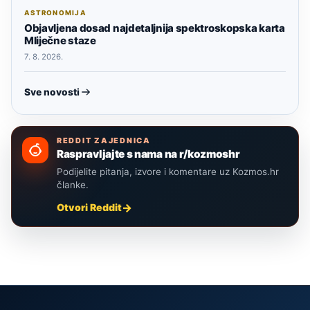
ASTRONOMIJA
Objavljena dosad najdetaljnija spektroskopska karta
Mliječne staze
7. 8. 2026.
Sve novosti
REDDIT ZAJEDNICA
Raspravljajte s nama na r/kozmoshr
Podijelite pitanja, izvore i komentare uz Kozmos.hr
članke.
Otvori Reddit