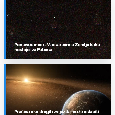
Perseverance s Marsa snimio Zemlju kako
nestaje iza Fobosa
SVEMIR
Prašina oko drugih zvijezda može oslabiti