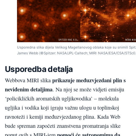
Usporedna slika dijela Velikog Magellanovog oblaka koje su snimili Spitz
James Webb (©Spitzer: NASA/JPL-Caltech; MIRI: NASA/ESA/CSA/STScI)
Usporedba detalja
prikazuje međuzvjezdani plin s
Webbova MIRI slika
neviđenim detaljima
. Na njoj se može vidjeti emisiju
‘policikličkih aromatskih ugljikovodika’ – molekula
ugljika i vodika koji igraju važnu ulogu u toplinskoj
ravnoteži i kemiji međuzvjezdanog plina. Kada Web
bude spreman započeti znanstvena promatranja slike
pomoći će astronomima da
poput ovih s MIRI-jem