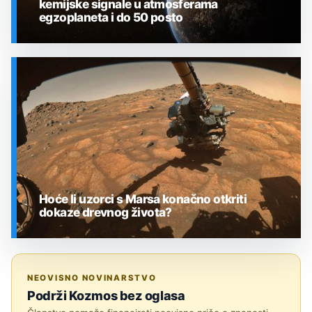
kemijske signale u atmosferama
egzoplaneta i do 50 posto
SVEMIR
Hoće li uzorci s Marsa konačno otkriti
dokaze drevnog života?
SVEMIR
NEOVISNO NOVINARSTVO
Podrži Kozmos bez oglasa