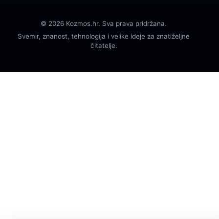
© 2026 Kozmos.hr. Sva prava pridržana.
Svemir, znanost, tehnologija i velike ideje za znatiželjne
čitatelje.