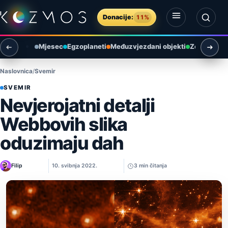
Preskoči na sadržaj
Donacije:
11%
Otvori izbornik
Otvori pretragu
Mjesec
Egzoplaneti
Međuzvjezdani objekti
Zemlja i ok
Naslovnica
Svemir
SVEMIR
Nevjerojatni detalji
Webbovih slika
oduzimaju dah
Filip
10. svibnja 2022.
3 min čitanja