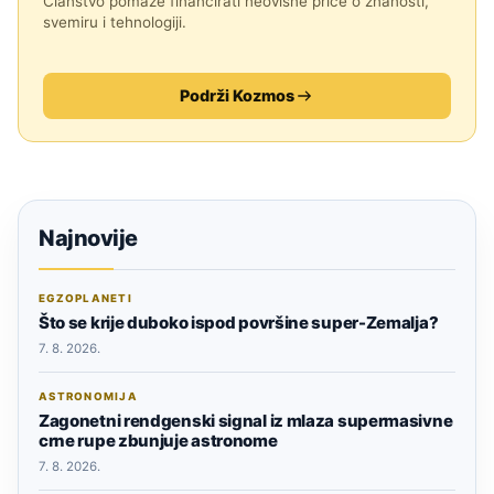
Članstvo pomaže financirati neovisne priče o znanosti,
svemiru i tehnologiji.
Podrži Kozmos
Najnovije
EGZOPLANETI
Što se krije duboko ispod površine super-Zemalja?
7. 8. 2026.
ASTRONOMIJA
Zagonetni rendgenski signal iz mlaza supermasivne
crne rupe zbunjuje astronome
7. 8. 2026.