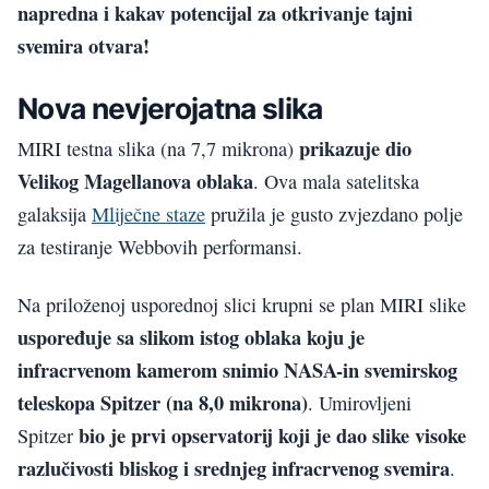
napredna i kakav potencijal za otkrivanje tajni
svemira otvara!
Nova nevjerojatna slika
prikazuje dio
MIRI testna slika (na 7,7 mikrona)
Velikog Magellanova oblaka
. Ova mala satelitska
galaksija
Mliječne staze
pružila je gusto zvjezdano polje
za testiranje Webbovih performansi.
Na priloženoj usporednoj slici krupni se plan MIRI slike
uspoređuje sa slikom istog oblaka koju je
infracrvenom kamerom snimio NASA-in svemirskog
teleskopa Spitzer (na 8,0 mikrona)
. Umirovljeni
bio je prvi opservatorij koji je dao slike visoke
Spitzer
razlučivosti bliskog i srednjeg infracrvenog svemira
.