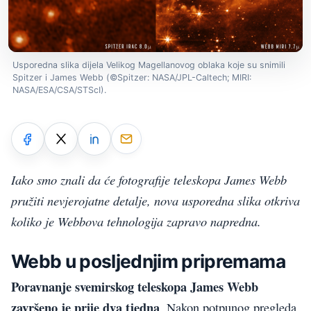
Usporedna slika dijela Velikog Magellanovog oblaka koje su snimili
Spitzer i James Webb (©Spitzer: NASA/JPL-Caltech; MIRI:
NASA/ESA/CSA/STScI).
Iako smo znali da će fotografije teleskopa James Webb
pružiti nevjerojatne detalje, nova usporedna slika otkriva
koliko je Webbova tehnologija zapravo napredna.
Webb u posljednjim pripremama
Poravnanje svemirskog teleskopa James Webb
završeno je prije dva tjedna
. Nakon potpunog pregleda