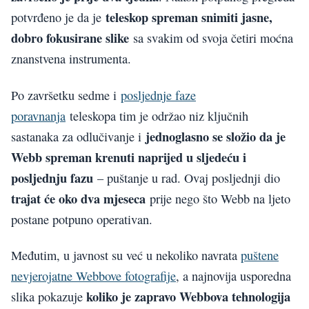
teleskop spreman snimiti jasne,
potvrđeno je da je
dobro fokusirane slike
sa svakim od svoja četiri moćna
znanstvena instrumenta.
Po završetku sedme i
posljednje faze
poravnanja
teleskopa tim je održao niz ključnih
jednoglasno se složio da je
sastanaka za odlučivanje i
Webb spreman krenuti naprijed u sljedeću i
posljednju fazu
– puštanje u rad. Ovaj posljednji dio
trajat će oko dva mjeseca
prije nego što Webb na ljeto
postane potpuno operativan.
Međutim, u javnost su već u nekoliko navrata
puštene
nevjerojatne Webbove fotografije
, a najnovija usporedna
koliko je zapravo Webbova tehnologija
slika pokazuje