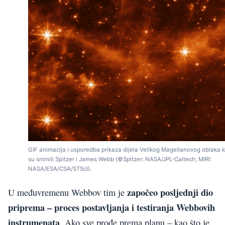
GIF animacija i usporedba prikaza dijela Velikog Magellanovog oblaka 
su snimili Spitzer i James Webb (©Spitzer: NASA/JPL-Caltech; MIRI:
NASA/ESA/CSA/STScI).
započeo posljednji dio
U međuvremenu Webbov tim je
priprema – proces postavljanja i testiranja Webbovih
instrumenata
. Ako sve prođe prema planu – kao što je