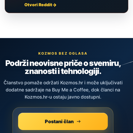
Otvori Reddit
KOZMOS BEZ OGLASA
Podrži neovisne priče o svemiru,
znanosti i tehnologiji.
Članstvo pomaže održati Kozmos.hr i može uključivati
dodatne sadržaje na Buy Me a Coffee, dok članci na
Kozmos.hr-u ostaju javno dostupni.
Postani član