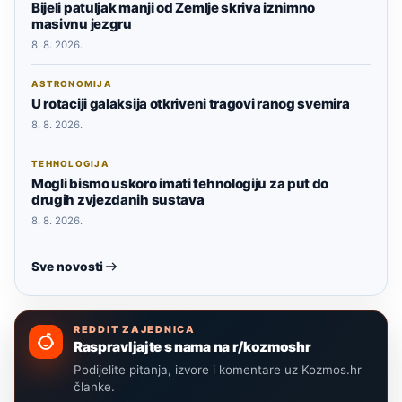
Bijeli patuljak manji od Zemlje skriva iznimno
masivnu jezgru
8. 8. 2026.
ASTRONOMIJA
U rotaciji galaksija otkriveni tragovi ranog svemira
8. 8. 2026.
TEHNOLOGIJA
Mogli bismo uskoro imati tehnologiju za put do
drugih zvjezdanih sustava
8. 8. 2026.
Sve novosti
REDDIT ZAJEDNICA
Raspravljajte s nama na r/kozmoshr
Podijelite pitanja, izvore i komentare uz Kozmos.hr
članke.