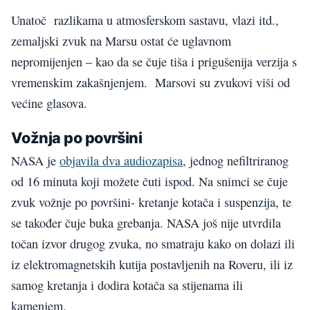
Unatoč razlikama u atmosferskom sastavu, vlazi itd.,
zemaljski zvuk na Marsu ostat će uglavnom
nepromijenjen – kao da se čuje tiša i prigušenija verzija s
vremenskim zakašnjenjem. Marsovi su zvukovi viši od
većine glasova.
Vožnja po površini
NASA je
objavila dva audiozapisa
, jednog nefiltriranog
od 16 minuta koji možete čuti ispod. Na snimci se čuje
zvuk vožnje po površini- kretanje kotača i suspenzija, te
se također čuje buka grebanja. NASA još nije utvrdila
točan izvor drugog zvuka, no smatraju kako on dolazi ili
iz elektromagnetskih kutija postavljenih na Roveru, ili iz
samog kretanja i dodira kotača sa stijenama ili
kamenjem.