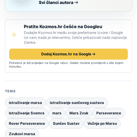
Svi članci autora
Pratite Kozmos.hr češće na Googleu
Dodajte Kozmos.hr među svoje preferirane izvore i Google
će vam, kada je relevantno, češće prikazivati naše najnovije
članke.
Dodaj Kozmos.hr na Google
Potrebno je biti prijavljen na Google račun. Odabir možete promijeniti u bilo kojem
trenutku.
TEME
istraživanje marsa
istraživanje sunčevog sustava
Istraživanje Svemra
mars
Mars Zvuk
Perseverance
Rover Perseverance
Sunčev Sustav
Vožnja po Marsu
Zvukovi marsa