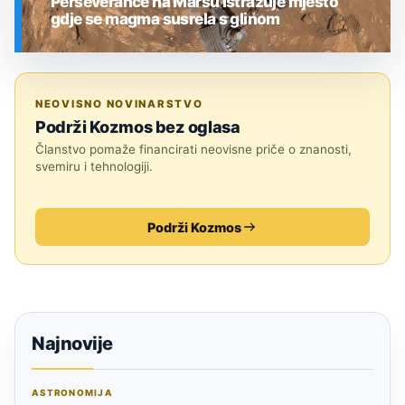
Perseverance na Marsu istražuje mjesto
gdje se magma susrela s glinom
SVEMIR
NEOVISNO NOVINARSTVO
Podrži Kozmos bez oglasa
Članstvo pomaže financirati neovisne priče o znanosti,
svemiru i tehnologiji.
Podrži Kozmos
Najnovije
ASTRONOMIJA