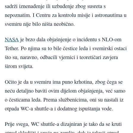
sadrži iznenađenje ili uzbuđenje zbog susreta s
nepoznatim. I Centru za kontrolu misije i astronautima u
svemiru nije bilo ništa neobično.
NASA
je brzo dala objašnjenje o incidentu s NLO-om
Tether. Po njima su to bile čestice leda i svemirski ostaci
što su, naravno, odbacili vjernici i teoretičari zavjera
širom svijeta.
Očito je da u svemiru ima puno krhotina, zbog čega se
neću detaljno baviti ovim dijelom objašnjenja, već samo
o česticama leda. Prema službenicima, oni su nastali iz
otpada WC-a shuttle-a i dodatnog ispuštanja vode.
Prije svega, WC shuttle-a dizajniran je tako da se kruti
otpad skladišti i vraća na zemlju, dok je tekući otpad