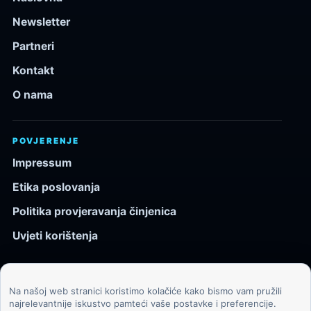
Newsletter
Partneri
Kontakt
O nama
POVJERENJE
Impressum
Etika poslovanja
Politika provjeravanja činjenica
Uvjeti korištenja
Na našoj web stranici koristimo kolačiće kako bismo vam pružili
© 2026 Kozmos.hr. Sva prava pridržana.
najrelevantnije iskustvo pamteći vaše postavke i preferencije.