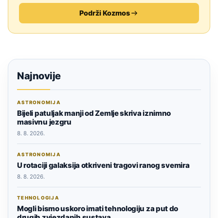
Podrži Kozmos
Najnovije
ASTRONOMIJA
Bijeli patuljak manji od Zemlje skriva iznimno
masivnu jezgru
8. 8. 2026.
ASTRONOMIJA
U rotaciji galaksija otkriveni tragovi ranog svemira
8. 8. 2026.
TEHNOLOGIJA
Mogli bismo uskoro imati tehnologiju za put do
drugih zvjezdanih sustava