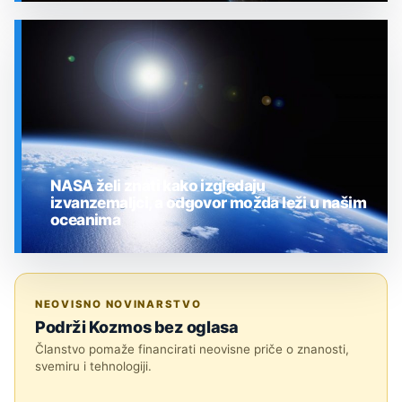
SVEMIR
NASA želi znati kako izgledaju
izvanzemaljci, a odgovor možda leži u našim
oceanima
SVEMIR
NEOVISNO NOVINARSTVO
Podrži Kozmos bez oglasa
Članstvo pomaže financirati neovisne priče o znanosti,
svemiru i tehnologiji.