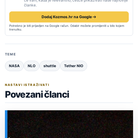
će vam, kada je relevantno, češće prikazivati naše najnovije
članke.
Dodaj Kozmos.hr na Google
Potrebno je biti prijavljen na Google račun. Odabir možete promijeniti u bilo kojem
trenutku.
TEME
NASA
NLO
shuttle
Tether NlO
NASTAVI ISTRAŽIVATI
Povezani članci