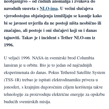
neobjašnjivo – od čudnih anomalija i zvukova do
navodnih susreta s
NLO-ima
. U većini slučajeva
vjerodostojna objašnjenja izmišljaju se kasnije kako
bi se javnost uvjerila da ne postoji ništa neobično ili
značajno, ali postoje i oni slučajevi koji su i danas
tajnoviti. Takav je i incident s Tether NLO-om iz
1996.
U veljači 1996. NASA-in svemirski brod Columbia
lansiran je u orbitu. Bio je to jedan od najčudnijih
eksperimenata do danas. Pokus Tethered Satellite System
(TSS-1R) trebao je ispitati elektrodinamiku priveza u
jonosferi, s krajnjim dugoročnim ciljem korištenja takve
tehnologije za proizvodnju električne energije za opskrbu
budućih svemirskih misija.