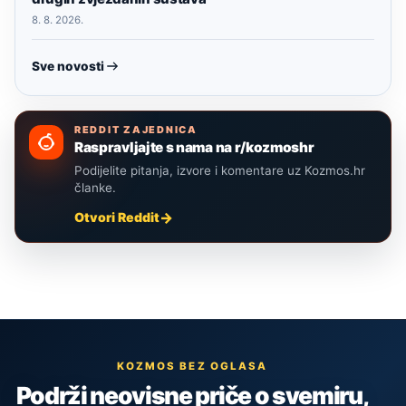
8. 8. 2026.
Sve novosti
REDDIT ZAJEDNICA
Raspravljajte s nama na r/kozmoshr
Podijelite pitanja, izvore i komentare uz Kozmos.hr
članke.
Otvori Reddit
KOZMOS BEZ OGLASA
Podrži neovisne priče o svemiru,