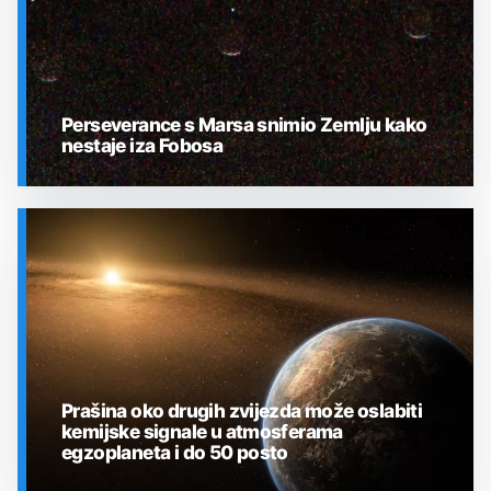
Perseverance s Marsa snimio Zemlju kako
nestaje iza Fobosa
SVEMIR
Prašina oko drugih zvijezda može oslabiti
kemijske signale u atmosferama
egzoplaneta i do 50 posto