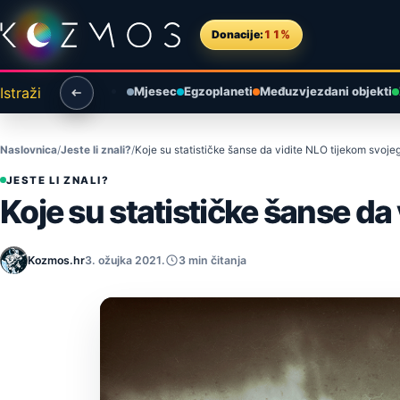
Preskoči na sadržaj
Donacije:
11%
Istraži
Mjesec
Egzoplaneti
Međuzvjezdani objekti
Naslovnica
Jeste li znali?
Koje su statističke šanse da vidite NLO tijekom svoje
JESTE LI ZNALI?
Koje su statističke šanse da
Kozmos.hr
3. ožujka 2021.
3 min čitanja