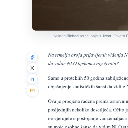
Neidentificirani leteći objekt. Izvor: Envato
Na temelju broja prijavljenih viđenja N
da vidite NLO tijekom svog života?
Samo u proteklih 50 godina zabilježeno
objašnjenje statističkih šansi da vidite
Ova je procjena rađena prema osnovnim
posljednjih nekoliko desetljeća. Očito j
ne vjerujete u postojanje vanzemaljaca 
su moje osobne šanse da vidim NLO stat