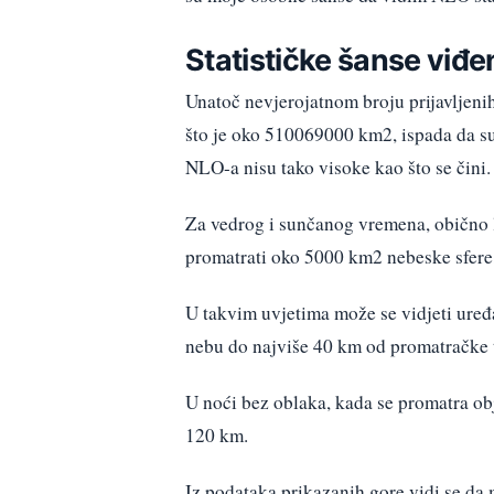
Statističke šanse viđe
Unatoč nevjerojatnom broju prijavljeni
što je oko 510069000 km2, ispada da su
NLO-a nisu tako visoke kao što se čini.
Za vedrog i sunčanog vremena, obično lj
promatrati oko 5000 km2 nebeske sfere
U takvim uvjetima može se vidjeti uređ
nebu do najviše 40 km od promatračke 
U noći bez oblaka, kada se promatra obje
120 km.
Iz podataka prikazanih gore vidi se da 