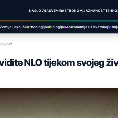
NASLOVNA
SVEMIR
ASTRONOMIJA
ZNANOST
TEHNO
Zemlja i okoliš
Arheologija
Biologija
Astronomija u Hrvatskoj
Umje
g života?
 vidite NLO tijekom svojeg ži