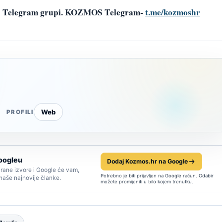
šoj Telegram grupi. KOZMOS Telegram-
t.me/kozmoshr
Web
PROFILI
oogleu
Dodaj Kozmos.hr na Google
rane izvore i Google će vam,
Potrebno je biti prijavljen na Google račun. Odabir
 naše najnovije članke.
možete promijeniti u bilo kojem trenutku.