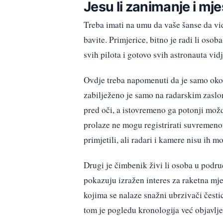
Jesu li zanimanje i mje
Treba imati na umu da vaše šanse da vid
bavite. Primjerice, bitno je radi li oso
svih pilota i gotovo svih astronauta vid
Ovdje treba napomenuti da je samo oko
zabilježeno je samo na radarskim zasl
pred oči, a istovremeno ga potonji možd
prolaze ne mogu registrirati suvremenom
primjetili, ali radari i kamere nisu ih mog
Drugi je čimbenik živi li osoba u pod
pokazuju izražen interes za raketna mje
kojima se nalaze snažni ubrzivači česti
tom je pogledu kronologija već objavlje