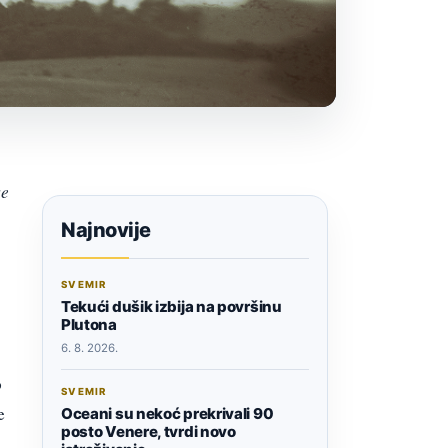
se
Najnovije
SVEMIR
Tekući dušik izbija na površinu
Plutona
6. 8. 2026.
o
SVEMIR
e
Oceani su nekoć prekrivali 90
posto Venere, tvrdi novo