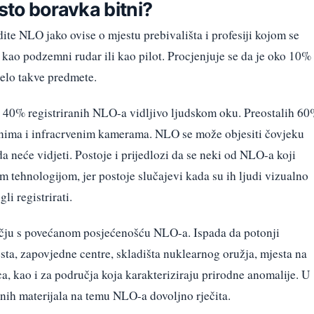
sto boravka bitni?
ite NLO jako ovise o mjestu prebivališta i profesiji kojom se
ba kao podzemni rudar ili kao pilot. Procjenjuje se da je oko 10%
jelo takve predmete.
 40% registriranih NLO-a vidljivo ljudskom oku. Preostalih 6
onima i infracrvenim kamerama. NLO se može objesiti čovjeku
a neće vidjeti. Postoje i prijedlozi da se neki od NLO-a koji
 tehnologijom, jer postoje slučajevi kada su ih ljudi vizualno
li registrirati.
ručju s povećanom posjećenošću NLO-a. Ispada da potonji
sta, zapovjedne centre, skladišta nuklearnog oružja, mjesta na
ca, kao i za područja koja karakteriziraju prirodne anomalije. U
nih materijala na temu NLO-a dovoljno rječita.