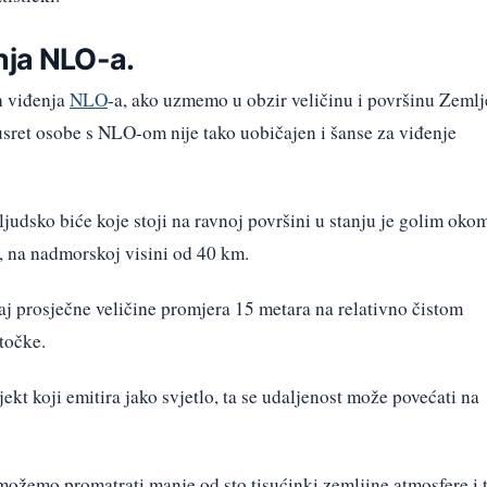
nja NLO-a.
h viđenja
NLO
-a, ako uzmemo u obzir veličinu i površinu Zemlj
sret osobe s NLO-om nije tako uobičajen i šanse za viđenje
udsko biće koje stoji na ravnoj površini u stanju je golim oko
, na nadmorskoj visini od 40 km.
aj prosječne veličine promjera 15 metara na relativno čistom
točke.
kt koji emitira jako svjetlo, ta se udaljenost može povećati na
možemo promatrati manje od sto tisućinki zemljine atmosfere i 