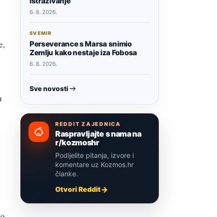
istraživanje
6. 8. 2026.
SVEMIR
e,
Perseverance s Marsa snimio
Zemlju kako nestaje iza Fobosa
6. 8. 2026.
Sve novosti
m
REDDIT ZAJEDNICA
Raspravljajte s nama na
r/kozmoshr
Podijelite pitanja, izvore i
komentare uz Kozmos.hr
članke.
Otvori Reddit
to