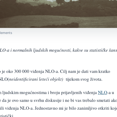
 Elements
LO-a i normalnih ljudskih mogućnosti, kakve su statističke šan
 je oko 300 000 viđenja NLO-a. Cilj nam je dati vam kratko
 NLO(
neidentificirani leteći objekt)
tijekom svog života.
 ljudskim mogućnostima i broju prijavljenih viđenja
NLO
-a u
e da je ovo samo u svrhu diskusije i ne bi vas trebalo smetati ak
ili viđenja NLO-a. Jednostavno mi je bilo zanimljivo otkriti koj
istički.