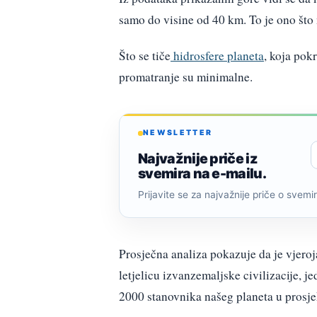
samo do visine od 40 km. To je ono š
Što se tiče
hidrosfere planeta
, koja pok
promatranje su minimalne.
NEWSLETTER
Najvažnije priče iz
svemira na e-mailu.
Prijavite se za najvažnije priče o svemiru
Prosječna analiza pokazuje da je vjeroj
letjelicu izvanzemaljske civilizacije, j
2000 stanovnika našeg planeta u prosje