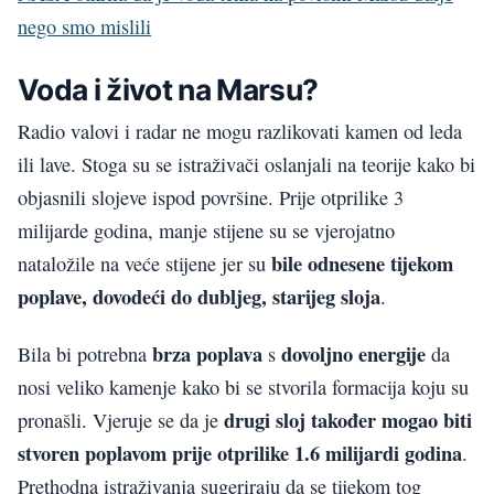
nego smo mislili
Voda i život na Marsu?
Radio valovi i radar ne mogu razlikovati kamen od leda
ili lave. Stoga su se istraživači oslanjali na teorije kako bi
objasnili slojeve ispod površine. Prije otprilike 3
milijarde godina, manje stijene su se vjerojatno
bile odnesene tijekom
nataložile na veće stijene jer su
poplave, dovodeći do dubljeg, starijeg sloja
.
brza poplava
dovoljno energije
Bila bi potrebna
s
da
nosi veliko kamenje kako bi se stvorila formacija koju su
drugi sloj također mogao biti
pronašli. Vjeruje se da je
stvoren poplavom prije otprilike 1.6 milijardi godina
.
Prethodna istraživanja sugeriraju da se tijekom tog