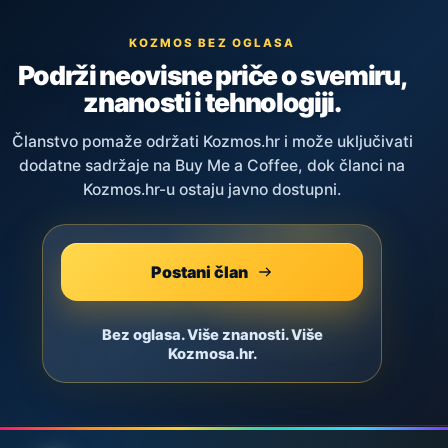
KOZMOS BEZ OGLASA
Podrži neovisne priče o svemiru,
znanosti i tehnologiji.
Članstvo pomaže održati Kozmos.hr i može uključivati
dodatne sadržaje na Buy Me a Coffee, dok članci na
Kozmos.hr-u ostaju javno dostupni.
Postani član
Bez oglasa. Više znanosti. Više
Kozmosa.hr.