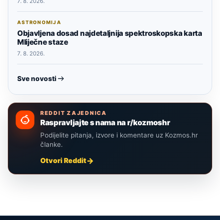
7. 8. 2026.
ASTRONOMIJA
Objavljena dosad najdetaljnija spektroskopska karta
Mliječne staze
7. 8. 2026.
Sve novosti
REDDIT ZAJEDNICA
Raspravljajte s nama na r/kozmoshr
Podijelite pitanja, izvore i komentare uz Kozmos.hr
članke.
Otvori Reddit