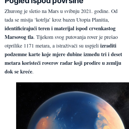
Pogled ispod površine
Zhurong je sletio na Mars u svibnju 2021. godine. Od
tada se misija ‘kotrlja’ kroz bazen Utopia Planitia,
identificirajući teren i materijal ispod crvenkastog
Marsovog tla
. Tijekom svog putovanja rover je prešao
izraditi
otprilike 1171 metara, a istraživači su uspjeli
podzemne karte koje mjere dubine između tri i deset
metara koristeći roverov radar koji prodire u zemlju
dok se kreće
.