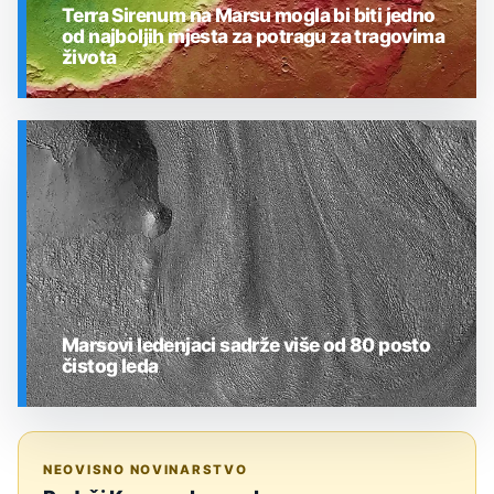
Terra Sirenum na Marsu mogla bi biti jedno
od najboljih mjesta za potragu za tragovima
života
SVEMIR
Marsovi ledenjaci sadrže više od 80 posto
čistog leda
SVEMIR
NEOVISNO NOVINARSTVO