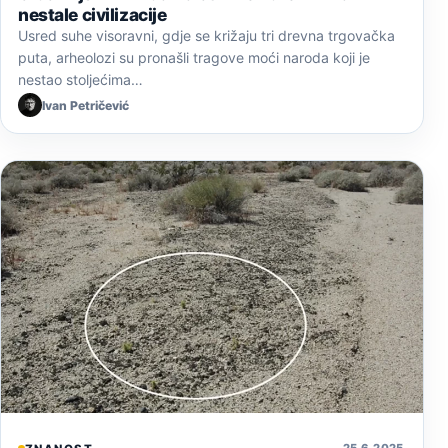
nestale civilizacije
Usred suhe visoravni, gdje se križaju tri drevna trgovačka
puta, arheolozi su pronašli tragove moći naroda koji je
nestao stoljećima…
Ivan Petričević
25. 6. 2025.