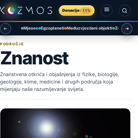
Preskoči na sadržaj
Donacije:
11%
Otvori izbornik
Otvori pretragu
Mjesec
Egzoplaneti
Međuzvjezdani objekti
Zemlja i ok
PODRUČJE
Znanost
Znanstvena otkrića i objašnjenja iz fizike, biologije,
geologije, klime, medicine i drugih područja koja
mijenjaju naše razumijevanje svijeta.