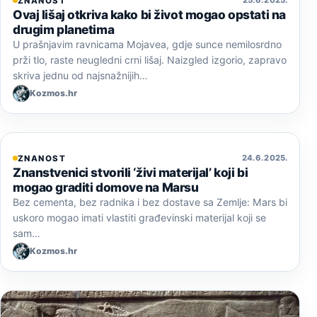
ZNANOST
Ovaj lišaj otkriva kako bi život mogao opstati na
drugim planetima
U prašnjavim ravnicama Mojavea, gdje sunce nemilosrdno
prži tlo, raste neugledni crni lišaj. Naizgled izgorio, zapravo
skriva jednu od najsnažnijih…
Kozmos.hr
24. 6. 2025.
ZNANOST
Znanstvenici stvorili ‘živi materijal’ koji bi
mogao graditi domove na Marsu
Bez cementa, bez radnika i bez dostave sa Zemlje: Mars bi
uskoro mogao imati vlastiti građevinski materijal koji se
sam…
Kozmos.hr