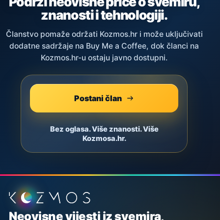
Podrži neovisne priče o svemiru,
znanosti i tehnologiji.
Članstvo pomaže održati Kozmos.hr i može uključivati
dodatne sadržaje na Buy Me a Coffee, dok članci na
Kozmos.hr-u ostaju javno dostupni.
Postani član
Bez oglasa. Više znanosti. Više
Kozmosa.hr.
Podnožje stranice
Neovisne vijesti iz svemira,