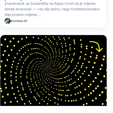
Znanstvenik sa Sveučilišta na Aljasci tvrdi da je vrijeme
temelj stvarnosti — i da nije jedno, nego trodimenzionalno.
Nije prostor-vrijeme,…
Kozmos.hr