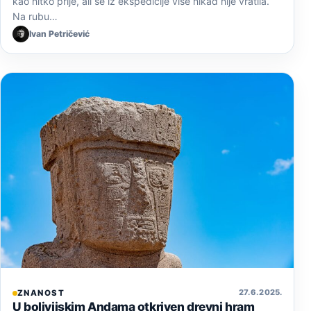
kao nitko prije, ali se iz ekspedicije više nikad nije vratila.
Na rubu…
Ivan Petričević
27. 6. 2025.
ZNANOST
U bolivijskim Andama otkriven drevni hram