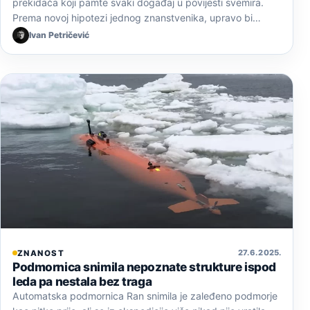
prekidača koji pamte svaki događaj u povijesti svemira.
Prema novoj hipotezi jednog znanstvenika, upravo bi…
Ivan Petričević
27. 6. 2025.
ZNANOST
Podmornica snimila nepoznate strukture ispod
leda pa nestala bez traga
Automatska podmornica Ran snimila je zaleđeno podmorje