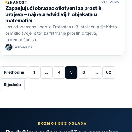
21. 6. 2025.
ZNANOST
Zapanjujući obrazac otkriven iza prostih
brojeva – najnepredvidivijih objekata u
matematici
Još od vremena kada je Eratosten u 3. stoljeću prije Krista
osmislio svoje “sito” za filtriranje prostih brojeva,
matematičari su…
Kozmos.hr
Posts pagination
Prethodna
1
…
4
5
6
…
82
Sljedeća
KOZMOS BEZ OGLASA