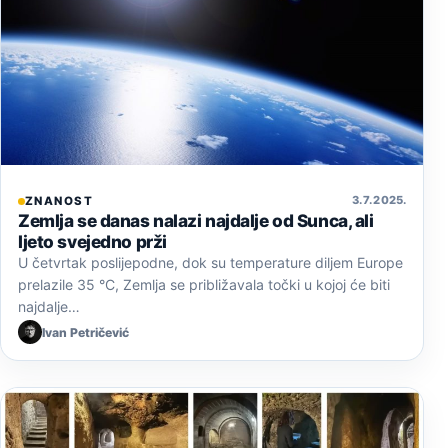
3. 7. 2025.
ZNANOST
Zemlja se danas nalazi najdalje od Sunca, ali
ljeto svejedno prži
U četvrtak poslijepodne, dok su temperature diljem Europe
prelazile 35 °C, Zemlja se približavala točki u kojoj će biti
najdalje…
Ivan Petričević