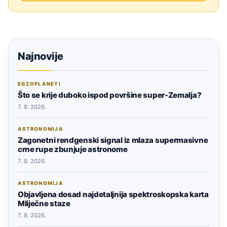
Najnovije
EGZOPLANETI
Što se krije duboko ispod površine super-Zemalja?
7. 8. 2026.
ASTRONOMIJA
Zagonetni rendgenski signal iz mlaza supermasivne
crne rupe zbunjuje astronome
7. 8. 2026.
ASTRONOMIJA
Objavljena dosad najdetaljnija spektroskopska karta
Mliječne staze
7. 8. 2026.