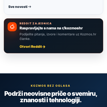
Sve novosti
REDDIT ZAJEDNICA
Raspravljajte s nama na r/kozmoshr
Podijelite pitanja, izvore i komentare uz Kozmos.hr
članke.
Otvori Reddit
KOZMOS BEZ OGLASA
Podrži neovisne priče o svemiru,
znanosti i tehnologiji.