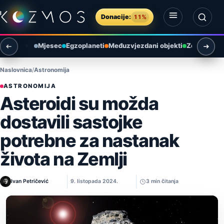
Preskoči na sadržaj
Donacije:
11%
Otvori izbornik
Otvori pretragu
Mjesec
Egzoplaneti
Međuzvjezdani objekti
Zemlja i ok
Naslovnica
Astronomija
ASTRONOMIJA
Asteroidi su možda
dostavili sastojke
potrebne za nastanak
života na Zemlji
Ivan Petričević
9. listopada 2024.
3 min čitanja