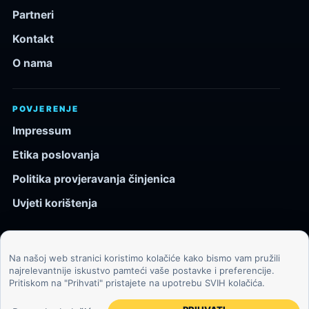
Partneri
Kontakt
O nama
POVJERENJE
Impressum
Etika poslovanja
Politika provjeravanja činjenica
Uvjeti korištenja
Na našoj web stranici koristimo kolačiće kako bismo vam pružili
© 2026 Kozmos.hr. Sva prava pridržana.
najrelevantnije iskustvo pamteći vaše postavke i preferencije.
Pritiskom na "Prihvati" pristajete na upotrebu SVIH kolačića.
Svemir, znanost, tehnologija i velike ideje za znatiželjne
čitatelje.