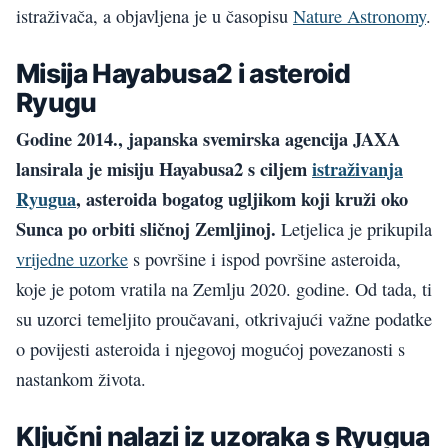
istraživača, a objavljena je u časopisu
Nature Astronomy
.
Misija Hayabusa2 i asteroid
Ryugu
Godine 2014., japanska svemirska agencija JAXA
lansirala je misiju Hayabusa2 s ciljem
istraživanja
Ryugua
, asteroida bogatog ugljikom koji kruži oko
Sunca po orbiti sličnoj Zemljinoj.
Letjelica je prikupila
vrijedne uzorke
s površine i ispod površine asteroida,
koje je potom vratila na Zemlju 2020. godine. Od tada, ti
su uzorci temeljito proučavani, otkrivajući važne podatke
o povijesti asteroida i njegovoj mogućoj povezanosti s
nastankom života.
Ključni nalazi iz uzoraka s Ryugua