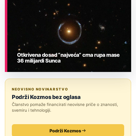
ASTRONOMIJA
Otkrivena dosad “najveća” crna rupa mase
36 milijardi Sunca
ASTRONOMIJA
NEOVISNO NOVINARSTVO
Podrži Kozmos bez oglasa
Članstvo pomaže financirati neovisne priče o znanosti,
svemiru i tehnologiji.
Podrži Kozmos