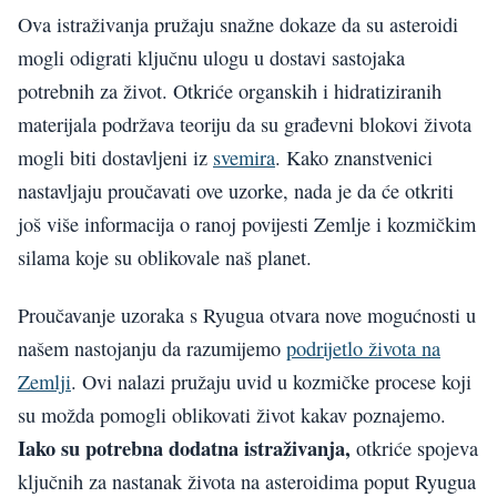
Ova istraživanja pružaju snažne dokaze da su asteroidi
mogli odigrati ključnu ulogu u dostavi sastojaka
potrebnih za život. Otkriće organskih i hidratiziranih
materijala podržava teoriju da su građevni blokovi života
mogli biti dostavljeni iz
svemira
. Kako znanstvenici
nastavljaju proučavati ove uzorke, nada je da će otkriti
još više informacija o ranoj povijesti Zemlje i kozmičkim
silama koje su oblikovale naš planet.
Proučavanje uzoraka s Ryugua otvara nove mogućnosti u
našem nastojanju da razumijemo
podrijetlo života na
Zemlji
. Ovi nalazi pružaju uvid u kozmičke procese koji
su možda pomogli oblikovati život kakav poznajemo.
Iako su potrebna dodatna istraživanja,
otkriće spojeva
ključnih za nastanak života na asteroidima poput Ryugua