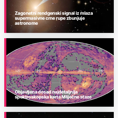
Zagonetni rendgenski signal iz mlaza
supermasivne crne rupe zbunjuje
astronome
ASTRONOMIJA
Objavljena dosad najdetaljnija
spektroskopska karta Mliječne staze