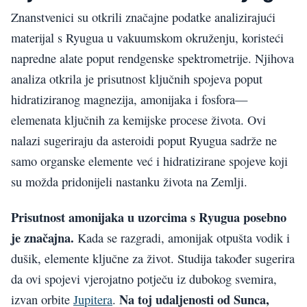
Znanstvenici su otkrili značajne podatke analizirajući
materijal s Ryugua u vakuumskom okruženju, koristeći
napredne alate poput rendgenske spektrometrije. Njihova
analiza otkrila je prisutnost ključnih spojeva poput
hidratiziranog magnezija, amonijaka i fosfora—
elemenata ključnih za kemijske procese života. Ovi
nalazi sugeriraju da asteroidi poput Ryugua sadrže ne
samo organske elemente već i hidratizirane spojeve koji
su možda pridonijeli nastanku života na Zemlji.
Prisutnost amonijaka u uzorcima s Ryugua posebno
je značajna.
Kada se razgradi, amonijak otpušta vodik i
dušik, elemente ključne za život. Studija također sugerira
da ovi spojevi vjerojatno potječu iz dubokog svemira,
Na toj udaljenosti od Sunca,
izvan orbite
Jupitera
.