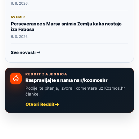
6. 8. 2026.
SVEMIR
Perseverance s Marsa snimio Zemlju kako nestaje
iza Fobosa
6. 8. 2026.
Sve novosti
REDDIT ZAJEDNICA
Raspravljajte s nama na r/kozmoshr
Podijelite pitanja, izvore i komentare uz Kozmos.hr
članke.
Otvori Reddit