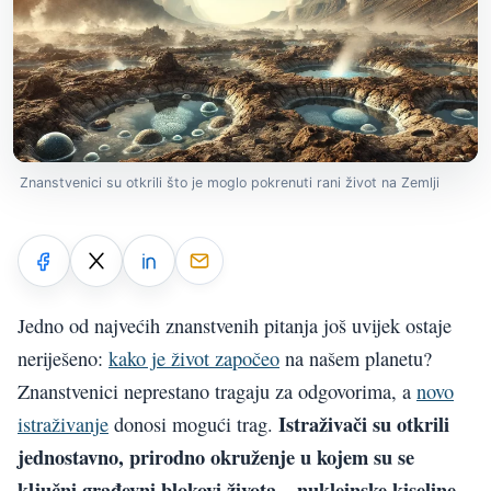
Znanstvenici su otkrili što je moglo pokrenuti rani život na Zemlji
Jedno od najvećih znanstvenih pitanja još uvijek ostaje
neriješeno:
kako je život započeo
na našem planetu?
Znanstvenici neprestano tragaju za odgovorima, a
novo
Istraživači su otkrili
istraživanje
donosi mogući trag.
jednostavno, prirodno okruženje u kojem su se
ključni građevni blokovi života – nukleinske kiseline –