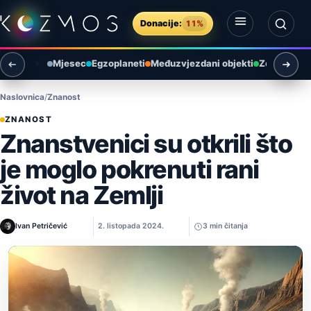
Preskoči na sadržaj
Donacije:
11%
Otvori izbornik
Otvori pretragu
Mjesec
Egzoplaneti
Međuzvjezdani objekti
Zemlja i ok
Naslovnica
Znanost
ZNANOST
Znanstvenici su otkrili što
je moglo pokrenuti rani
život na Zemlji
Ivan Petričević
2. listopada 2024.
3 min čitanja