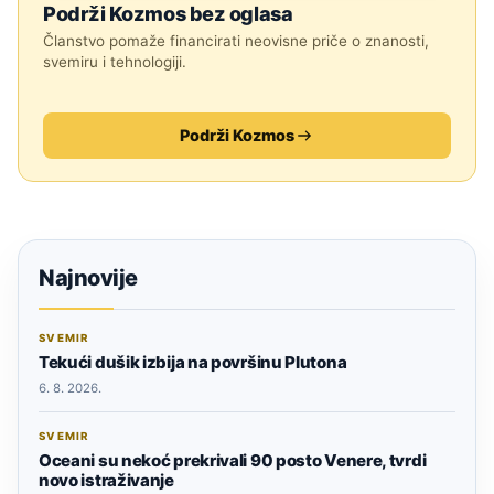
Podrži Kozmos bez oglasa
Članstvo pomaže financirati neovisne priče o znanosti,
svemiru i tehnologiji.
Podrži Kozmos
Najnovije
SVEMIR
Tekući dušik izbija na površinu Plutona
6. 8. 2026.
SVEMIR
Oceani su nekoć prekrivali 90 posto Venere, tvrdi
novo istraživanje