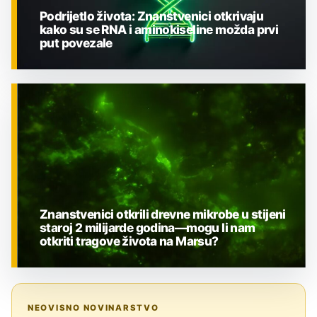
Podrijetlo života: Znanstvenici otkrivaju
kako su se RNA i aminokiseline možda prvi
put povezale
ZNANOST
Znanstvenici otkrili drevne mikrobe u stijeni
staroj 2 milijarde godina—mogu li nam
otkriti tragove života na Marsu?
ZNANOST
NEOVISNO NOVINARSTVO