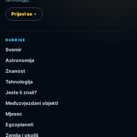
Prijavi se
RUBRIKE
Svemir
Astronomija
Znanost
Tehnologija
Jeste li znali?
Međuzvjezdani objekti
Mjesec
Egzoplaneti
Zemlja i okoliš