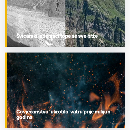
Švicarski ledenjaci tope se sve brže
ZNANOST
Čovječanstvo ‘ukrotilo’ vatru prije milijun
godina