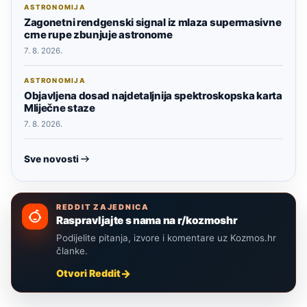
ASTRONOMIJA
Zagonetni rendgenski signal iz mlaza supermasivne
crne rupe zbunjuje astronome
7. 8. 2026.
ASTRONOMIJA
Objavljena dosad najdetaljnija spektroskopska karta
Mliječne staze
7. 8. 2026.
Sve novosti
REDDIT ZAJEDNICA
Raspravljajte s nama na r/kozmoshr
Podijelite pitanja, izvore i komentare uz Kozmos.hr
članke.
Otvori Reddit