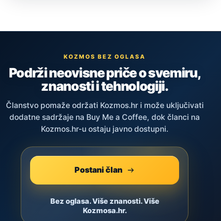
KOZMOS BEZ OGLASA
Podrži neovisne priče o svemiru,
znanosti i tehnologiji.
Članstvo pomaže održati Kozmos.hr i može uključivati
dodatne sadržaje na Buy Me a Coffee, dok članci na
Kozmos.hr-u ostaju javno dostupni.
Postani član
Bez oglasa. Više znanosti. Više
Kozmosa.hr.