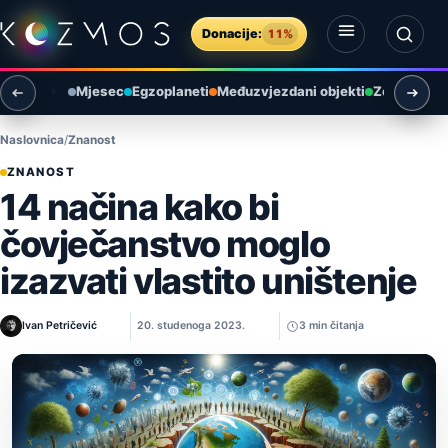
Preskoči na sadržaj
Donacije:
11%
Otvori izbornik
Otvori pretragu
Mjesec
Egzoplaneti
Međuzvjezdani objekti
Zemlja i ok
Naslovnica
Znanost
ZNANOST
14 načina kako bi
čovječanstvo moglo
izazvati vlastito uništenje
Ivan Petričević
20. studenoga 2023.
3 min čitanja