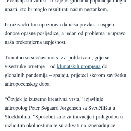
“evolucijskih zamki” u koje bi globalna populacija mogla
upasti, što bi moglo rezultirati našim nestankom.
Istraživački tim upozorava da naša prevlast i uspjeh
donose opasne posljedice, a jedan od problema je upravo
naša prekomjerna uspješnost.
Trenutno se suočavamo s tzv. polikrizom, gdje se
višestruke prijetnje – od
klimatskih promjena
do
globalnih pandemija – spajaju, prijeteći skorom završetku
antropocenskog doba.
“Čovjek je izuzetno kreativna vrsta,” izjavljuje
antropolog Peter Søgaard Jørgensen sa Sveučilišta u
Stockholmu. “Sposobni smo za inovacije i prilagodbu u
različitim okolnostima te surađivati na iznenađujuće