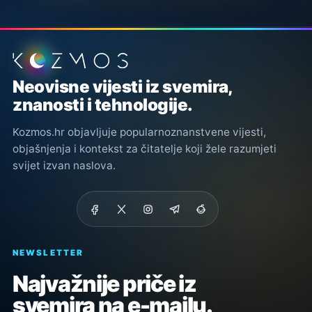
Podnožje stranice
Neovisne vijesti iz svemira,
znanosti i tehnologije.
Kozmos.hr objavljuje popularnoznanstvene vijesti,
objašnjenja i kontekst za čitatelje koji žele razumjeti
svijet izvan naslova.
NEWSLETTER
Najvažnije priče iz
svemira na e-mailu.