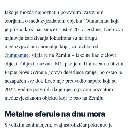
Iako je možda najpoznatiji po svojim izazovnim
teorijama o međuzvjezdanom objektu ‘Oumuamua koji
je prošao kroz naš sunčev sustav 2017. godine, Loeb-ova
najnovija istraživanja fokusirana su na drugu
međuzvjezdanu anomaliju koja, za razliku od
Oumuamue
, stigla je na Zemlju – iako ne kao cjelovit
objekt.
Objekt, nazvan IM1
, pao je u Tihi ocean u blizini
Papue Nove Gvineje gotovo desetljeće ranije, no ostao je
nezapažen sve dok Loeb nije predvodio napore koji su
2022. godine potvrdili da je riječ o prvom poznatom
međuzvjezdanom objektu koji je pao na Zemlju.
Metalne sferule na dnu mora
S velikim zanimanjem, ovaj astrofizičar pokrenuo je