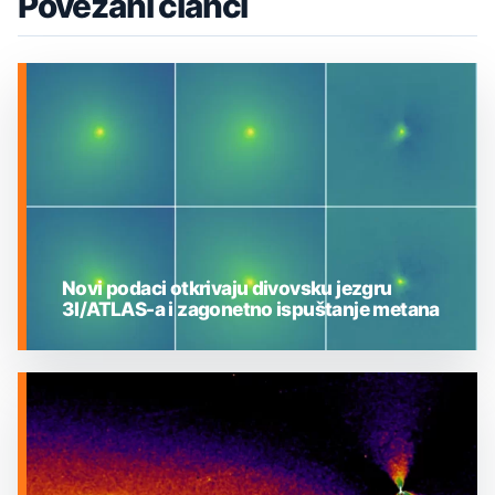
Povezani članci
Novi podaci otkrivaju divovsku jezgru
3I/ATLAS-a i zagonetno ispuštanje metana
MEĐUZVJEZDANI OBJEKTI