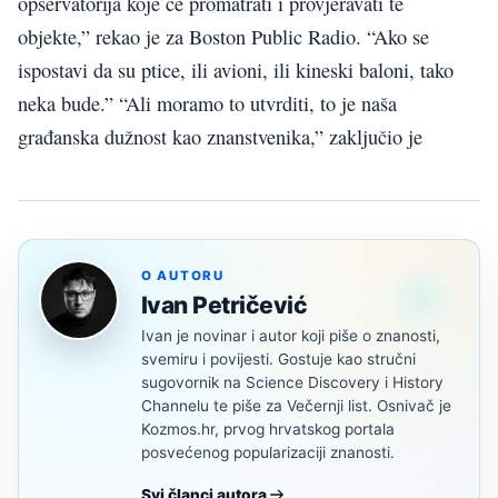
opservatorija koje će promatrati i provjeravati te
objekte,” rekao je za Boston Public Radio. “Ako se
ispostavi da su ptice, ili avioni, ili kineski baloni, tako
neka bude.” “Ali moramo to utvrditi, to je naša
građanska dužnost kao znanstvenika,” zaključio je
O AUTORU
Ivan Petričević
Ivan je novinar i autor koji piše o znanosti,
svemiru i povijesti. Gostuje kao stručni
sugovornik na Science Discovery i History
Channelu te piše za Večernji list. Osnivač je
Kozmos.hr, prvog hrvatskog portala
posvećenog popularizaciji znanosti.
Svi članci autora