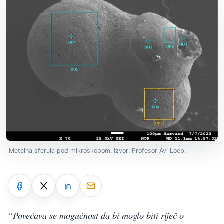
Metalna sferula pod mikroskopom. Izvor: Profesor Avi Loeb.
“Povećava se mogućnost da bi moglo biti riječ o