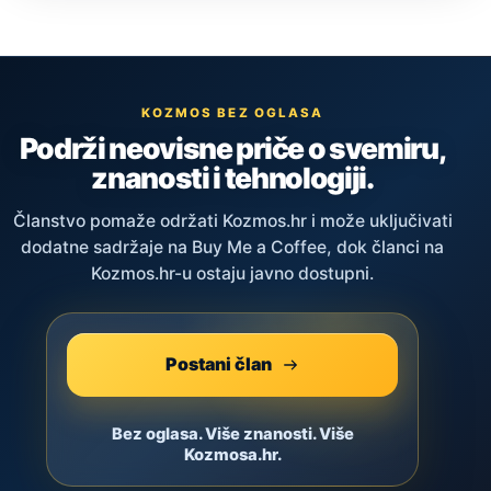
KOZMOS BEZ OGLASA
Podrži neovisne priče o svemiru,
znanosti i tehnologiji.
Članstvo pomaže održati Kozmos.hr i može uključivati
dodatne sadržaje na Buy Me a Coffee, dok članci na
Kozmos.hr-u ostaju javno dostupni.
Postani član
Bez oglasa. Više znanosti. Više
Kozmosa.hr.