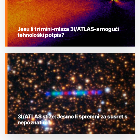
Jesu li tri mini-mlaza 3I/ATLAS-a mogući
tehnološki potpis?
MEĐUZVJEZDANI OBJEKTI
3I/ATLAS stiže: Jesmo li spremni za susret s
nepoznatim?