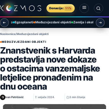
Preskoči na sadržaj
Donacije:
11%
Otvori izbornik
Otvori pretragu
Mjesec
Egzoplaneti
Međuzvjezdani objekti
Zemlja i okoliš
Arheol
Naslovnica
Međuzvjezdani objekti
MEĐUZVJEZDANI OBJEKTI
Znanstvenik s Harvarda
predstavlja nove dokaze
o ostacima vanzemaljske
letjelice pronađenim na
dnu oceana
Ivan Petričević
7. veljače 2024.
3 min čitanja