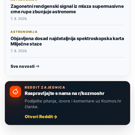
Zagonetni rendgenski signal iz mlaza supermasivne
crne rupe zbunjuje astronome
7. 8. 2026.
ASTRONOMIJA
Objavljena dosad najdetaljnija spektroskopska karta
Mliječne staze
7. 8. 2026.
Sve novosti
REDDIT ZAJEDNICA
Raspravljajte s nama na r/kozmoshr
Podijelite pitanja, izvore i komentare uz Kozmos.hr
članke.
Otvori Reddit