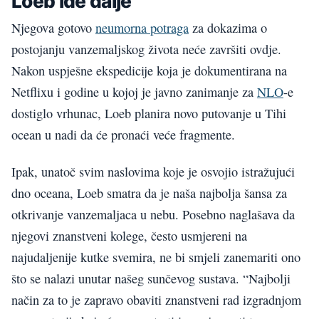
Loeb ide dalje
Njegova gotovo
neumorna potraga
za dokazima o
postojanju vanzemaljskog života neće završiti ovdje.
Nakon uspješne ekspedicije koja je dokumentirana na
Netflixu i godine u kojoj je javno zanimanje za
NLO
-e
dostiglo vrhunac, Loeb planira novo putovanje u Tihi
ocean u nadi da će pronaći veće fragmente.
Ipak, unatoč svim naslovima koje je osvojio istražujući
dno oceana, Loeb smatra da je naša najbolja šansa za
otkrivanje vanzemaljaca u nebu. Posebno naglašava da
njegovi znanstveni kolege, često usmjereni na
najudaljenije kutke svemira, ne bi smjeli zanemariti ono
što se nalazi unutar našeg sunčevog sustava. “Najbolji
način za to je zapravo obaviti znanstveni rad izgradnjom