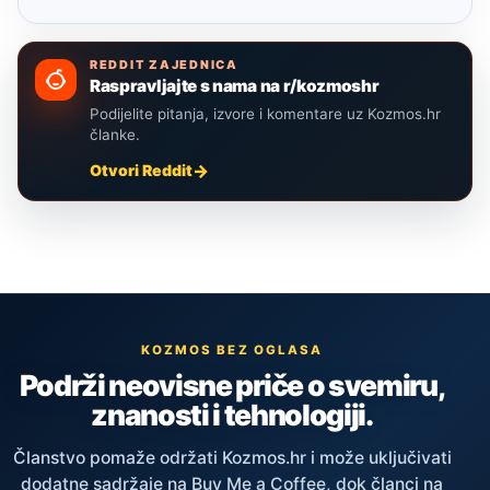
REDDIT ZAJEDNICA
Raspravljajte s nama na r/kozmoshr
Podijelite pitanja, izvore i komentare uz Kozmos.hr
članke.
Otvori Reddit
KOZMOS BEZ OGLASA
Podrži neovisne priče o svemiru,
znanosti i tehnologiji.
Članstvo pomaže održati Kozmos.hr i može uključivati
dodatne sadržaje na Buy Me a Coffee, dok članci na