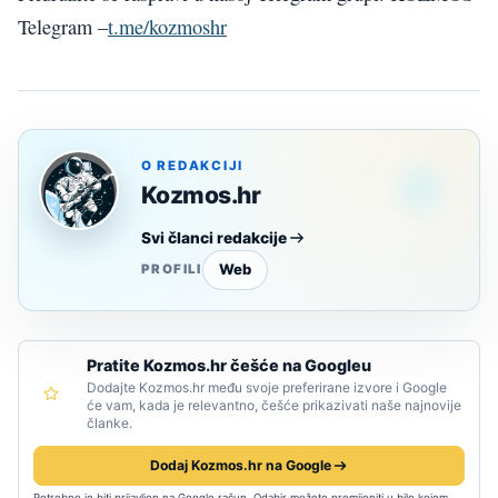
Telegram –
t.me/kozmoshr
O REDAKCIJI
Kozmos.hr
Svi članci redakcije
Web
PROFILI
Pratite Kozmos.hr češće na Googleu
Dodajte Kozmos.hr među svoje preferirane izvore i Google
će vam, kada je relevantno, češće prikazivati naše najnovije
članke.
Dodaj Kozmos.hr na Google
Potrebno je biti prijavljen na Google račun. Odabir možete promijeniti u bilo kojem