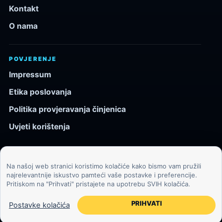
Kontakt
O nama
POVJERENJE
Impressum
Etika poslovanja
Politika provjeravanja činjenica
Uvjeti korištenja
Na našoj web stranici koristimo kolačiće kako bismo vam pružili
© 2026 Kozmos.hr. Sva prava pridržana.
najrelevantnije iskustvo pamteći vaše postavke i preferencije.
Pritiskom na "Prihvati" pristajete na upotrebu SVIH kolačića.
Svemir, znanost, tehnologija i velike ideje za znatiželjne
čitatelje.
PRIHVATI
Postavke kolačića