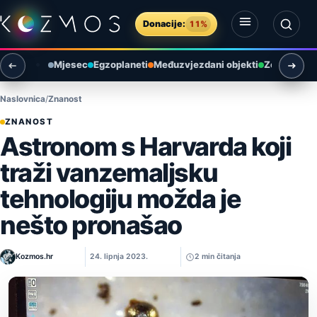
Preskoči na sadržaj
Donacije:
11%
Otvori izbornik
Otvori pretragu
Mjesec
Egzoplaneti
Međuzvjezdani objekti
Zemlja i ok
Naslovnica
Znanost
ZNANOST
Astronom s Harvarda koji
traži vanzemaljsku
tehnologiju možda je
nešto pronašao
Kozmos.hr
24. lipnja 2023.
2 min čitanja