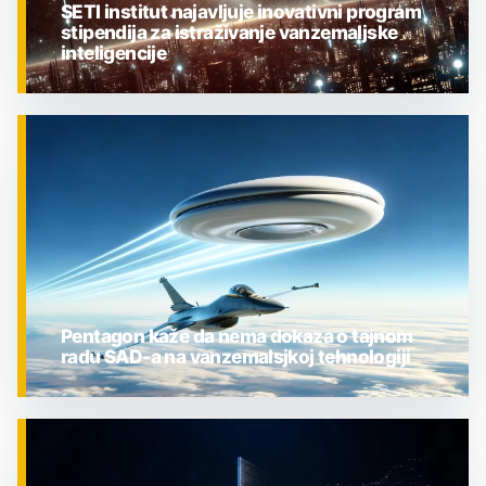
SETI institut najavljuje inovativni program
stipendija za istraživanje vanzemaljske
inteligencije
ZNANOST
Pentagon kaže da nema dokaza o tajnom
radu SAD-a na vanzemalsjkoj tehnologiji
ZNANOST