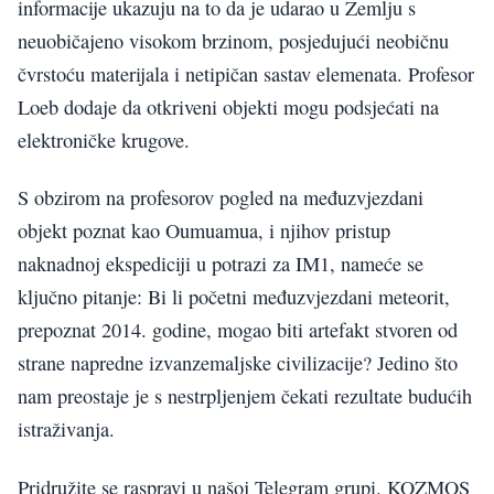
informacije ukazuju na to da je udarao u Zemlju s
neuobičajeno visokom brzinom, posjedujući neobičnu
čvrstoću materijala i netipičan sastav elemenata. Profesor
Loeb dodaje da otkriveni objekti mogu podsjećati na
elektroničke krugove.
S obzirom na profesorov pogled na međuzvjezdani
objekt poznat kao Oumuamua, i njihov pristup
naknadnoj ekspediciji u potrazi za IM1, nameće se
ključno pitanje: Bi li početni međuzvjezdani meteorit,
prepoznat 2014. godine, mogao biti artefakt stvoren od
strane napredne izvanzemaljske civilizacije? Jedino što
nam preostaje je s nestrpljenjem čekati rezultate budućih
istraživanja.
Pridružite se raspravi u našoj Telegram grupi. KOZMOS