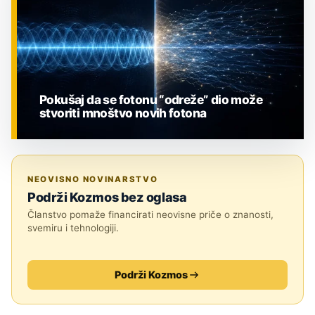
Pokušaj da se fotonu “odreže” dio može
stvoriti mnoštvo novih fotona
ZNANOST
NEOVISNO NOVINARSTVO
Podrži Kozmos bez oglasa
Članstvo pomaže financirati neovisne priče o znanosti,
svemiru i tehnologiji.
Podrži Kozmos