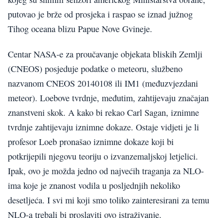
putovao je brže od prosjeka i raspao se iznad južnog
Tihog oceana blizu Papue Nove Gvineje.
Centar NASA-e za proučavanje objekata bliskih Zemlji
(CNEOS) posjeduje podatke o meteoru, službeno
nazvanom CNEOS 20140108 ili IM1 (međuzvjezdani
meteor). Loebove tvrdnje, međutim, zahtijevaju značajan
znanstveni skok. A kako bi rekao Carl Sagan, iznimne
tvrdnje zahtijevaju iznimne dokaze. Ostaje vidjeti je li
profesor Loeb pronašao iznimne dokaze koji bi
potkrijepili njegovu teoriju o izvanzemaljskoj letjelici.
Ipak, ovo je možda jedno od najvećih traganja za NLO-
ima koje je znanost vodila u posljednjih nekoliko
desetljeća. I svi mi koji smo toliko zainteresirani za temu
NLO-a trebali bi proslaviti ovo istraživanje.