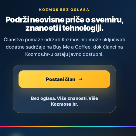
KOZMOS BEZ OGLASA
Podrži neovisne priče o svemiru,
znanosti i tehnologiji.
Članstvo pomaže održati Kozmos.hr i može uključivati
dodatne sadržaje na Buy Me a Coffee, dok članci na
Kozmos.hr-u ostaju javno dostupni.
Postani član
Bez oglasa. Više znanosti. Više
Kozmosa.hr.