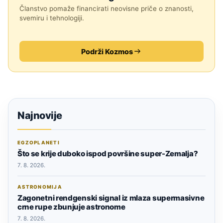
Članstvo pomaže financirati neovisne priče o znanosti,
svemiru i tehnologiji.
Podrži Kozmos
Najnovije
EGZOPLANETI
Što se krije duboko ispod površine super-Zemalja?
7. 8. 2026.
ASTRONOMIJA
Zagonetni rendgenski signal iz mlaza supermasivne
crne rupe zbunjuje astronome
7. 8. 2026.