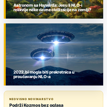
Astronom sa Harvarda: Jesu li NLO-i
relikvije neke davne civilizacije na zemlji?
ZNANOST
2022. bi mogla biti prekretnica u
proučavanju NLO-a
ZNANOST
NEOVISNO NOVINARSTVO
Podrži Kozmos bez oglasa