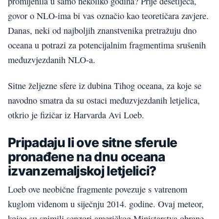
promijenila u samo nekoliko godina? Prije desetljeća,
govor o NLO-ima bi vas označio kao teoretičara zavjere.
Danas, neki od najboljih znanstvenika pretražuju dno
oceana u potrazi za potencijalnim fragmentima srušenih
međuzvjezdanih NLO-a.
Sitne željezne sfere iz dubina Tihog oceana, za koje se
navodno smatra da su ostaci međuzvjezdanih letjelica,
otkrio je fizičar iz Harvarda Avi Loeb.
Pripadaju li ove sitne sferule
pronađene na dnu oceana
izvanzemaljskoj letjelici?
Loeb ove neobične fragmente povezuje s vatrenom
kuglom viđenom u siječnju 2014. godine. Ovaj meteor,
kojeg su snimili senzori američkog Ministarstva obrane,