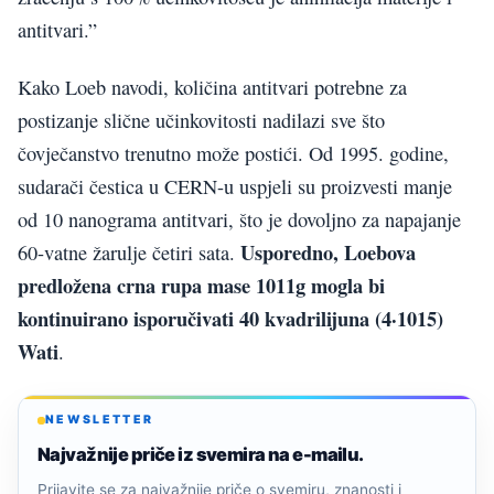
antitvari.”
Kako Loeb navodi, količina antitvari potrebne za
postizanje slične učinkovitosti nadilazi sve što
čovječanstvo trenutno može postići. Od 1995. godine,
sudarači čestica u CERN-u uspjeli su proizvesti manje
od 10 nanograma antitvari, što je dovoljno za napajanje
Usporedno, Loebova
60-vatne žarulje četiri sata.
predložena crna rupa mase 1011g mogla bi
kontinuirano isporučivati 40 kvadrilijuna (4·1015)
Wati
.
NEWSLETTER
Najvažnije priče iz svemira na e-mailu.
Prijavite se za najvažnije priče o svemiru, znanosti i