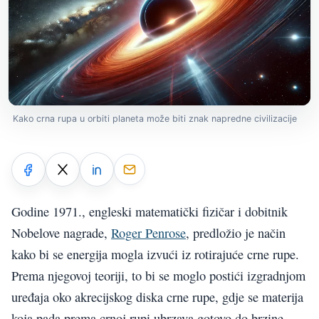
Kako crna rupa u orbiti planeta može biti znak napredne civilizacije
Godine 1971., engleski matematički fizičar i dobitnik
Nobelove nagrade,
Roger Penrose
, predložio je način
kako bi se energija mogla izvući iz rotirajuće crne rupe.
Prema njegovoj teoriji, to bi se moglo postići izgradnjom
uređaja oko akrecijskog diska crne rupe, gdje se materija
koja pada prema crnoj rupi ubrzava gotovo do brzine