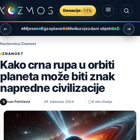
Preskoči na sadržaj
Donacije:
11%
Otvori izbornik
Otvori pretragu
Mjesec
Egzoplaneti
Međuzvjezdani objekti
Zemlja i ok
Naslovnica
Znanost
ZNANOST
Kako crna rupa u orbiti
planeta može biti znak
napredne civilizacije
Ivan Petričević
26. kolovoza 2024.
6 min čitanja