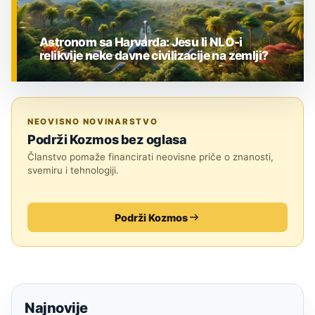
Astronom sa Harvarda: Jesu li NLO-i
relikvije neke davne civilizacije na zemlji?
ZNANOST
NEOVISNO NOVINARSTVO
Podrži Kozmos bez oglasa
Članstvo pomaže financirati neovisne priče o znanosti,
svemiru i tehnologiji.
Podrži Kozmos
Najnovije