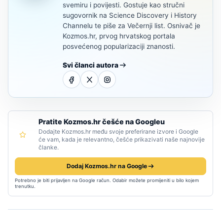
svemiru i povijesti. Gostuje kao stručni
sugovornik na Science Discovery i History
Channelu te piše za Večernji list. Osnivač je
Kozmos.hr, prvog hrvatskog portala
posvećenog popularizaciji znanosti.
Svi članci autora
Pratite Kozmos.hr češće na Googleu
Dodajte Kozmos.hr među svoje preferirane izvore i Google
će vam, kada je relevantno, češće prikazivati naše najnovije
članke.
Dodaj Kozmos.hr na Google
Potrebno je biti prijavljen na Google račun. Odabir možete promijeniti u bilo kojem
trenutku.