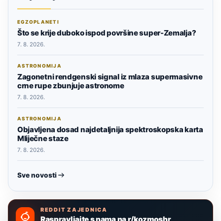
EGZOPLANETI
Što se krije duboko ispod površine super-Zemalja?
7. 8. 2026.
ASTRONOMIJA
Zagonetni rendgenski signal iz mlaza supermasivne
crne rupe zbunjuje astronome
7. 8. 2026.
ASTRONOMIJA
Objavljena dosad najdetaljnija spektroskopska karta
Mliječne staze
7. 8. 2026.
Sve novosti
REDDIT ZAJEDNICA
Raspravljajte s nama na r/kozmoshr