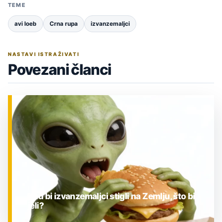
TEME
avi loeb
Crna rupa
izvanzemaljci
NASTAVI ISTRAŽIVATI
Povezani članci
Kad bi izvanzemaljci stigli na Zemlju, što bi
jeli?