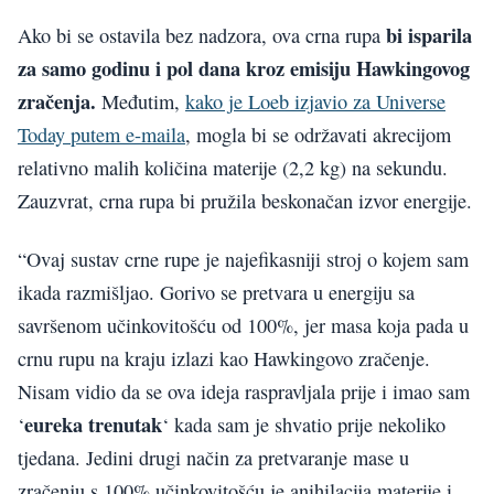
bi isparila
Ako bi se ostavila bez nadzora, ova crna rupa
za samo godinu i pol dana kroz emisiju Hawkingovog
zračenja.
Međutim,
kako je Loeb izjavio za Universe
Today putem e-maila
, mogla bi se održavati akrecijom
relativno malih količina materije (2,2 kg) na sekundu.
Zauzvrat, crna rupa bi pružila beskonačan izvor energije.
“Ovaj sustav crne rupe je najefikasniji stroj o kojem sam
ikada razmišljao. Gorivo se pretvara u energiju sa
savršenom učinkovitošću od 100%, jer masa koja pada u
crnu rupu na kraju izlazi kao Hawkingovo zračenje.
Nisam vidio da se ova ideja raspravljala prije i imao sam
eureka trenutak
‘
‘ kada sam je shvatio prije nekoliko
tjedana. Jedini drugi način za pretvaranje mase u
zračenju s 100% učinkovitošću je anihilacija materije i