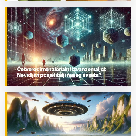
ZNANOST
Četverodimenzionalni izvanzemaljci:
Nevidljivi posjetitelji našeg svijeta?
ZNANOST