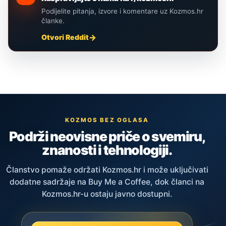
Podijelite pitanja, izvore i komentare uz Kozmos.hr
članke.
Otvori Reddit
KOZMOS BEZ OGLASA
Podrži neovisne priče o svemiru,
znanosti i tehnologiji.
Članstvo pomaže održati Kozmos.hr i može uključivati
dodatne sadržaje na Buy Me a Coffee, dok članci na
Kozmos.hr-u ostaju javno dostupni.