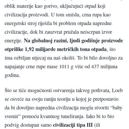
oblik materije kao gorivo, uključujući otpad koji
civilizacija proizvodi. U tom smislu, crna rupa kao
energetski stroj riješila bi problem otpada napredne
civilizacije, dok bi zauzvrat pružala neiscrpan izvor
Na globalnoj razini, ljudi godišnje proizvode
energije.
otprilike 1,92 milijarde metričkih tona otpada
, što
ima ozbiljan utjecaj na naš okoliš. To bi bilo dovoljno za
napajanje crne rupe mase 1011 g više od 437 milijuna
godina.
Što se tiče mogućnosti ostvarenja takvog pothvata, Loeb
se osvrće na svoju raniju teoriju u kojoj je pretpostavio
da bi dovoljno napredna civilizacija mogla stvoriti “baby
svemir” pomoću kvantnog tuneliranja. Iako bi to bio
civilizaciji tipa III
podvig dostupan samo
(ili