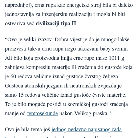
naprednijoj), crna rupa kao energetski stroj bila bi daleko
jednostavnija za inženjersku realizaciju i mogla bi biti
civilizaciji tipa II
ostvariva već
.
“Ovo je veliki izazov. Dobra vijest je da je mnogo lakše
proizvesti takvu crnu rupu nego takozvani baby svemir.
Ali bilo koja proizvodna linija crne rupe mase 1011 g
zahtijeva kompresiju materije ili zračenja do gustoće koja
je 60 redova veličine iznad gustoće čvrstog željeza.
Gustoća atomskih jezgara ili neutronskih zvijezda je
samo 15 redova veličine iznad gustoće čvrste materije.
To je bilo moguće postići u kozmičkoj gustoći zračenja
manje od
femtosekunde
nakon Velikog praska.”
Ovo je bila tema još
jednog nedavno napisanog rada