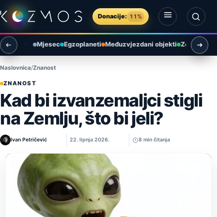
Preskoči na sadržaj
Donacije:
11%
Otvori izbornik
Otvori pretragu
Mjesec
Egzoplaneti
Međuzvjezdani objekti
Zemlja i ok
Naslovnica
Znanost
ZNANOST
Kad bi izvanzemaljci stigli
na Zemlju, što bi jeli?
Ivan Petričević
22. lipnja 2026.
8 min čitanja