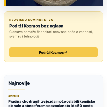
ZNANOST
NEOVISNO NOVINARSTVO
Podrži Kozmos bez oglasa
Članstvo pomaže financirati neovisne priče o znanosti,
svemiru i tehnologiji.
Podrži Kozmos
Najnovije
SVEMIR
Prašina oko drugih zvijezda može oslabiti kemijske
signale u atmosferama egzoplaneta i do 50 posto