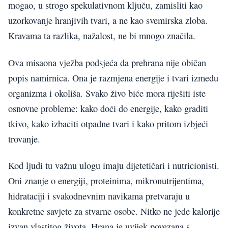
mogao, u strogo spekulativnom ključu, zamisliti kao
uzorkovanje hranjivih tvari, a ne kao svemirska zloba.
Kravama ta razlika, nažalost, ne bi mnogo značila.
Ova misaona vježba podsjeća da prehrana nije običan
popis namirnica. Ona je razmjena energije i tvari između
organizma i okoliša. Svako živo biće mora riješiti iste
osnovne probleme: kako doći do energije, kako graditi
tkivo, kako izbaciti otpadne tvari i kako pritom izbjeći
trovanje.
Kod ljudi tu važnu ulogu imaju dijetetičari i nutricionisti.
Oni znanje o energiji, proteinima, mikronutrijentima,
hidrataciji i svakodnevnim navikama pretvaraju u
konkretne savjete za stvarne osobe. Nitko ne jede kalorije
izvan vlastitog života. Hrana je uvijek povezana s