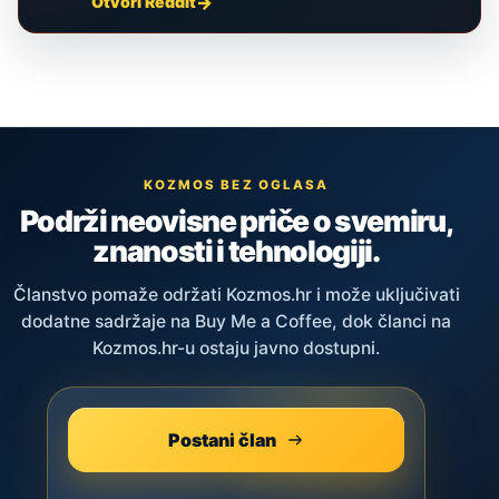
Otvori Reddit
KOZMOS BEZ OGLASA
Podrži neovisne priče o svemiru,
znanosti i tehnologiji.
Članstvo pomaže održati Kozmos.hr i može uključivati
dodatne sadržaje na Buy Me a Coffee, dok članci na
Kozmos.hr-u ostaju javno dostupni.
Postani član