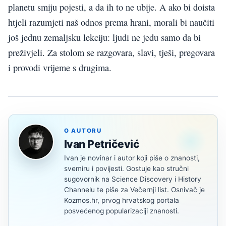
planetu smiju pojesti, a da ih to ne ubije. A ako bi doista
htjeli razumjeti naš odnos prema hrani, morali bi naučiti
još jednu zemaljsku lekciju: ljudi ne jedu samo da bi
preživjeli. Za stolom se razgovara, slavi, tješi, pregovara
i provodi vrijeme s drugima.
O AUTORU
Ivan Petričević
Ivan je novinar i autor koji piše o znanosti,
svemiru i povijesti. Gostuje kao stručni
sugovornik na Science Discovery i History
Channelu te piše za Večernji list. Osnivač je
Kozmos.hr, prvog hrvatskog portala
posvećenog popularizaciji znanosti.