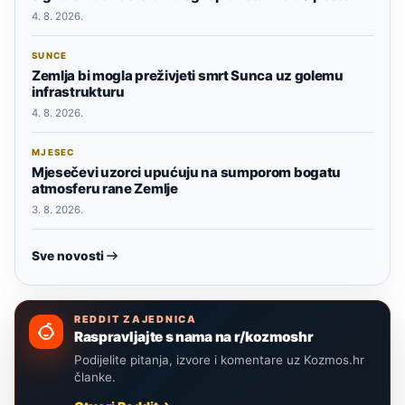
4. 8. 2026.
SUNCE
Zemlja bi mogla preživjeti smrt Sunca uz golemu
infrastrukturu
4. 8. 2026.
MJESEC
Mjesečevi uzorci upućuju na sumporom bogatu
atmosferu rane Zemlje
3. 8. 2026.
Sve novosti
REDDIT ZAJEDNICA
Raspravljajte s nama na r/kozmoshr
Podijelite pitanja, izvore i komentare uz Kozmos.hr
članke.