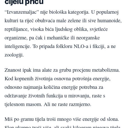
cijelu priču
“Izvanzemaljac” nije biološka kategorija. U popularnoj
kulturi ta riječ obuhvaća male zelene ili sive humanoide,
reptilijance, visoka bića ljudskog oblika, svjetleće
organizme, pa čak i mehaničke ili neorganske
inteligencije. To pripada folkloru NLO-a i fikciji, a ne
zoologiji.
Znanost ipak ima alate za grubu procjenu metabolizma.
Kod kopnenih životinja osnovna potrošnja energije,
odnosno najmanja količina energije potrebna za
održavanje životnih funkcija u mirovanju, raste s
tjelesnom masom. Ali ne raste razmjerno.
Miš po gramu tijela troši mnogo više energije od slona.
Slon ukupno troši više, ali svaki kilogram njegova tijela