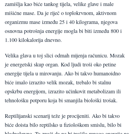
zamišlja kao biće tankog tijela, velike glave i male
mišićne mase. Da je riječ o toplokrvnom, aktivnom
organizmu mase između 25 i 40 kilograma, njegova
osnovna potrošnja energije mogla bi biti između 800 i
1.100 kilokalorija dnevno.
Velika glava u toj slici odmah mijenja računicu. Mozak
je energetski skup organ. Kod ljudi troši oko petine
energije tijela u mirovanju. Ako bi takvo humanoidno
biće imalo izrazito velik mozak, trebalo bi stalnu
opskrbu energijom, izrazito učinkovit metabolizam ili
tehnološku potporu koja bi smanjila biološki trošak.
Reptilijanski scenarij teže je procijeniti. Ako bi takvo
biće doista bilo reptilsko u fiziološkom smislu, bilo bi
hladnokrvno. To znači da ne bi trošilo mnogo energije na