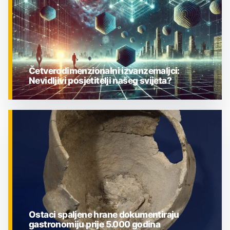
Četverodimenzionalni izvanzemaljci:
Nevidljivi posjetitelji našeg svijeta?
ZNANOST
Ostaci spaljene hrane dokumentiraju
gastronomiju prije 5.000 godina