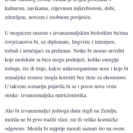
kulturom, navikama, crijevnom mikrobiotom, dobi,
zdravljem, novcem i osobnom poviješću.
U mogućem susretu s izvanzemaljskim biološkim bićima
čovječanstvu bi, uz diplomate, lingviste i inženjere,
trebali i stručnjaci za prehranu. Netko bi morao utvrditi
koje molekule ta bića mogu podnijeti, koliko energije
trebaju, što ih truje, kakve mikroorganizme nose i koje bi
zemaljske resurse mogla koristiti bez štete za ekosustave.
U takvom scenariju pojavila bi se i posve nova vrsta
struke: izvanzemaljska nutricionistika.
Ako bi izvanzemaljci jednoga dana stigli na Zemlju,
možda ne bi prvo tražili vlast, rat ili velike kozmičke
odgovore. Možda bi najprije morali saznati što na ovom