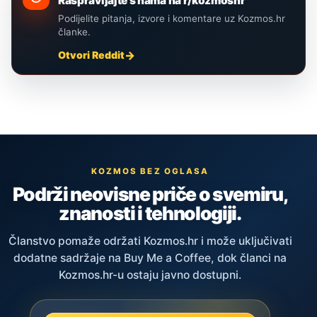
Raspravljajte s nama na r/kozmoshr
Podijelite pitanja, izvore i komentare uz Kozmos.hr
članke.
Otvori Reddit
KOZMOS BEZ OGLASA
Podrži neovisne priče o svemiru,
znanosti i tehnologiji.
Članstvo pomaže održati Kozmos.hr i može uključivati
dodatne sadržaje na Buy Me a Coffee, dok članci na
Kozmos.hr-u ostaju javno dostupni.