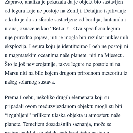
Zapravo, analiza je pokazala da je objekt bio sastavljen
od legura koje ne postoje na Zemlji. Detaljno ispitivanje
otkrilo je da su sferule sastavljene od berilija, lantanida i
urana, označene kao “BeLaU”. Ova specifična legura
nije prirodna pojava, niti je mogla biti rezultat nuklearnih
eksplozija. Legura koju je identificirao Loeb ne postoji ni
u magmatskim oceanima naše planete, niti na Mjesecu.
Što je još nevjerojatnije, takve legure ne postoje ni na
Marsu niti na bilo kojem drugom prirodnom meteoritu iz
našeg solarnog sustava.
Prema Loebu, nekoliko drugih elemenata koji su
pripadali ovom međuzvjezdanom objektu mogli su biti
“izgubljeni” prilikom ulaska objekta u atmosferu naše
planete. Temeljem dosadašnjih saznanja, može se
pretpostaviti da je objekt najvjerojatnije nastao u