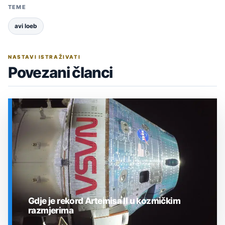
TEME
avi loeb
NASTAVI ISTRAŽIVATI
Povezani članci
Gdje je rekord Artemisa II u kozmičkim
razmjerima