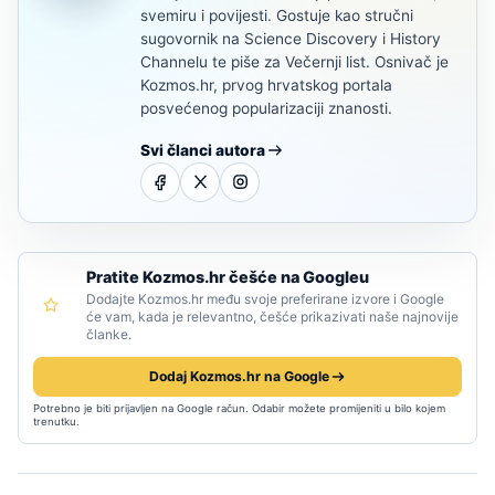
svemiru i povijesti. Gostuje kao stručni
sugovornik na Science Discovery i History
Channelu te piše za Večernji list. Osnivač je
Kozmos.hr, prvog hrvatskog portala
posvećenog popularizaciji znanosti.
Svi članci autora
Pratite Kozmos.hr češće na Googleu
Dodajte Kozmos.hr među svoje preferirane izvore i Google
će vam, kada je relevantno, češće prikazivati naše najnovije
članke.
Dodaj Kozmos.hr na Google
Potrebno je biti prijavljen na Google račun. Odabir možete promijeniti u bilo kojem
trenutku.