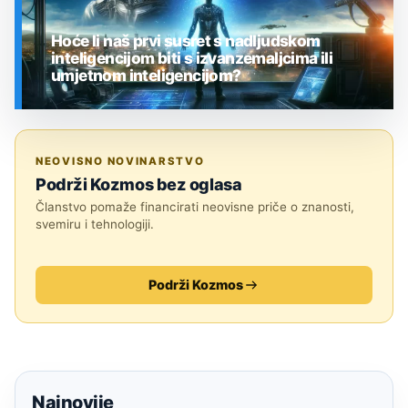
Hoće li naš prvi susret s nadljudskom
inteligencijom biti s izvanzemaljcima ili
umjetnom inteligencijom?
SVEMIR
NEOVISNO NOVINARSTVO
Podrži Kozmos bez oglasa
Članstvo pomaže financirati neovisne priče o znanosti,
svemiru i tehnologiji.
Podrži Kozmos
Najnovije