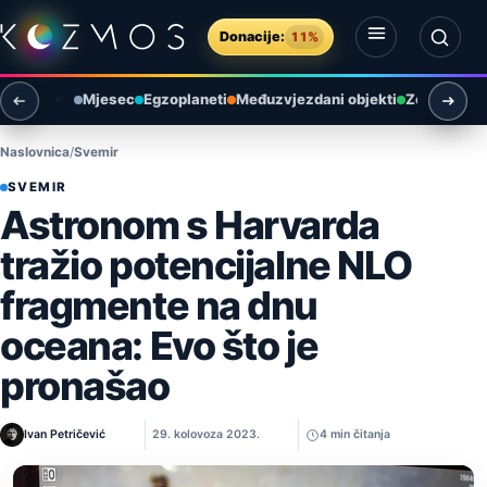
Preskoči na sadržaj
Donacije:
11%
Otvori izbornik
Otvori pretragu
Mjesec
Egzoplaneti
Međuzvjezdani objekti
Zemlja i ok
Naslovnica
Svemir
SVEMIR
Astronom s Harvarda
tražio potencijalne NLO
fragmente na dnu
oceana: Evo što je
pronašao
Ivan Petričević
29. kolovoza 2023.
4 min čitanja