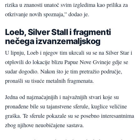
rizika u znanosti unatoč svim izgledima kao prilika za
otkrivanje novih spoznaja,” dodao je.
Loeb, Silver Stall i fragmenti
nečega izvanzemaljskog
U lipnju, Loeb i njegov tim ukrcali su se na Silver Star i
otplovili do lokacije blizu Papue Nove Gvineje gdje se
sudar dogodio. Nakon što je tim pretražio područje,
pronašli su tisuće metalnih fragmenata.
Jedna od najznačajnijih i najvažnijih stvari koje su
pronađene bile su tajanstvene sferule, kuglice veličine
graška. Te sferule pokazale su se posebno interesantnima
zbog njihove neuobičajene sastava.