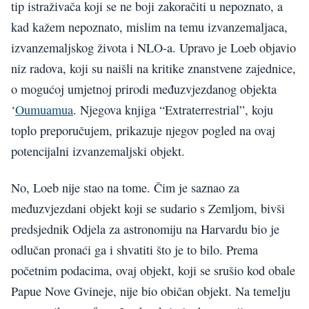
tip istraživača koji se ne boji zakoračiti u nepoznato, a
kad kažem nepoznato, mislim na temu izvanzemaljaca,
izvanzemaljskog života i NLO-a. Upravo je Loeb objavio
niz radova, koji su naišli na kritike znanstvene zajednice,
o mogućoj umjetnoj prirodi međuzvjezdanog objekta
‘
Oumuamua
. Njegova knjiga “Extraterrestrial”, koju
toplo preporučujem, prikazuje njegov pogled na ovaj
potencijalni izvanzemaljski objekt.
No, Loeb nije stao na tome. Čim je saznao za
međuzvjezdani objekt koji se sudario s Zemljom, bivši
predsjednik Odjela za astronomiju na Harvardu bio je
odlučan pronaći ga i shvatiti što je to bilo. Prema
početnim podacima, ovaj objekt, koji se srušio kod obale
Papue Nove Gvineje, nije bio običan objekt. Na temelju