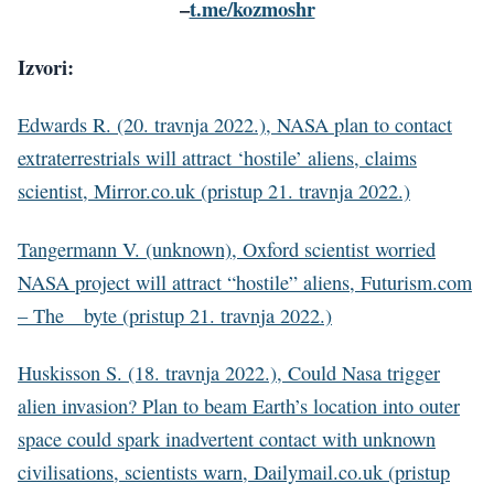
–
t.me/kozmoshr
Izvori:
Edwards R. (20. travnja 2022.), NASA plan to contact
extraterrestrials will attract ‘hostile’ aliens, claims
scientist, Mirror.co.uk (pristup 21. travnja 2022.)
Tangermann V. (unknown), Oxford scientist worried
NASA project will attract “hostile” aliens, Futurism.com
– The__byte (pristup 21. travnja 2022.)
Huskisson S. (18. travnja 2022.), Could Nasa trigger
alien invasion? Plan to beam Earth’s location into outer
space could spark inadvertent contact with unknown
civilisations, scientists warn, Dailymail.co.uk (pristup