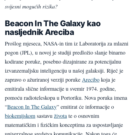
svijesni mogućih rizika?
Beacon In The Galaxy kao
nasljednik Areciba
Prošlog mjeseca, NASA-in tim iz Laboratorija za mlazni
pogon (JPL), u novoj je studiji predložio slanje binarno
kodirane poruke, posebno dizajnirane za potencijalnu
izvanzemaljsku inteligenciju u našoj galaksiji. Riječ je
zapravo o ažuriranoj verziji poruke
Arecibo
koja je
emitirala slične informacije u svemir 1974. godine,
pomoću radioteleskopa u Portoriku. Nova poruka imena
“
Beacon In The Galaxy
” emitirat će informacije o
biokemijskom
sastavu
života
te o osnovnim
matematičkim i fizičkim konceptima za uspostavljanje
univerzalnog sredstva komunikacije. Nakon toga će