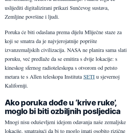
uslijediti digitalizirani prikazi Sunčevog sustava,
Zemljine površine i ljudi.
Poruka će biti odaslana prema dijelu Mliječne staze za
koji se smatra da je najvjerojatnije poprište
izvanzemaljskih civilizacija. NASA ne planira sama slati
poruku, već predlaže da se emitira s dvije lokacije: s
kineskog sfernog radioteleskopa s otvorom od petsto
metara te s Allen teleskopa Instituta
SETI
u sjevernoj
Kaliforniji.
Ako poruka dođe u ‘krive ruke’,
moglo bi biti ozbiljnih posljedica
Mnogi nisu oduševljeni idejom odavanja naše zemaljske
lokacije, smatrajući da bi to moglo imati osobito rizične