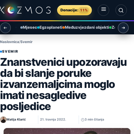
Preskoči na sadržaj
Donacije:
11%
Otvori izbornik
Otvori pretragu
Mjesec
Egzoplaneti
Međuzvjezdani objekti
Zemlja i ok
Naslovnica
Svemir
SVEMIR
Znanstvenici upozoravaju
da bi slanje poruke
izvanzemaljcima moglo
imati nesagledive
posljedice
Matija Klarić
21. travnja 2022.
3 min čitanja