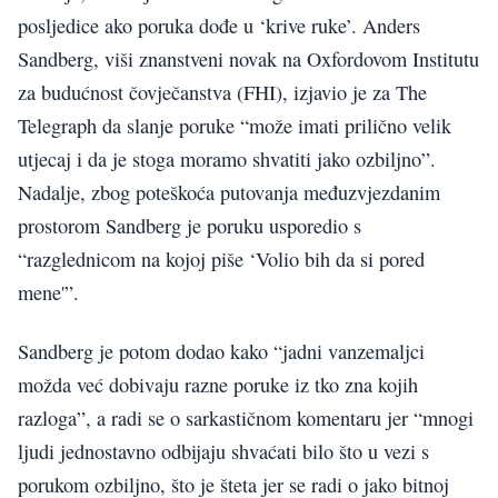
posljedice ako poruka dođe u ‘krive ruke’. Anders
Sandberg, viši znanstveni novak na Oxfordovom Institutu
za budućnost čovječanstva (FHI), izjavio je za The
Telegraph da slanje poruke “može imati prilično velik
utjecaj i da je stoga moramo shvatiti jako ozbiljno”.
Nadalje, zbog poteškoća putovanja međuzvjezdanim
prostorom Sandberg je poruku usporedio s
“razglednicom na kojoj piše ‘Volio bih da si pored
mene'”.
Sandberg je potom dodao kako “jadni vanzemaljci
možda već dobivaju razne poruke iz tko zna kojih
razloga”, a radi se o sarkastičnom komentaru jer “mnogi
ljudi jednostavno odbijaju shvaćati bilo što u vezi s
porukom ozbiljno, što je šteta jer se radi o jako bitnoj