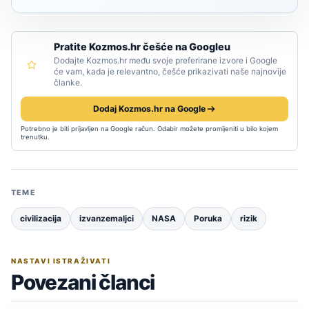
Pratite Kozmos.hr češće na Googleu
Dodajte Kozmos.hr među svoje preferirane izvore i Google
će vam, kada je relevantno, češće prikazivati naše najnovije
članke.
Dodaj Kozmos.hr na Google
Potrebno je biti prijavljen na Google račun. Odabir možete promijeniti u bilo kojem
trenutku.
TEME
civilizacija
izvanzemaljci
NASA
Poruka
rizik
NASTAVI ISTRAŽIVATI
Povezani članci