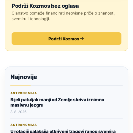
Podrži Kozmos bez oglasa
Članstvo pomaže financirati neovisne priče o znanosti,
svemiru i tehnologiji.
Podrži Kozmos
Najnovije
ASTRONOMIJA
Bijeli patuljak manji od Zemlje skriva iznimno
masivnu jezgru
8. 8. 2026.
ASTRONOMIJA
U rotaciji galaksija otkriveni tragovi ranog svemira