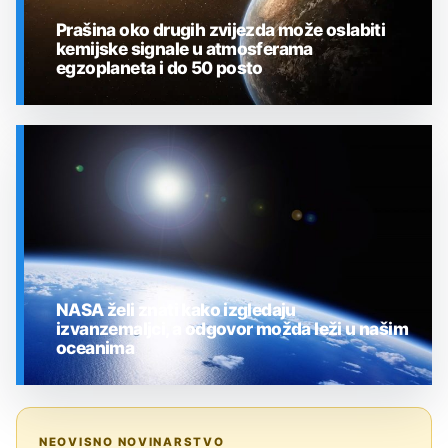
Prašina oko drugih zvijezda može oslabiti
kemijske signale u atmosferama
egzoplaneta i do 50 posto
SVEMIR
NASA želi znati kako izgledaju
izvanzemaljci, a odgovor možda leži u našim
oceanima
SVEMIR
NEOVISNO NOVINARSTVO