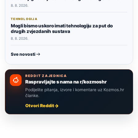
8. 8. 2026.
TEHNOLOGIJA
Mogli bismo uskoro imati tehnologiju za put do
drugih zvjezdanih sustava
8. 8. 2026.
Sve novosti
REDDIT ZAJEDNICA
Raspravljajte s nama na r/kozmoshr
Podijelite pitanja, izvore i komentare uz Kozmos.hr
članke.
Otvori Reddit