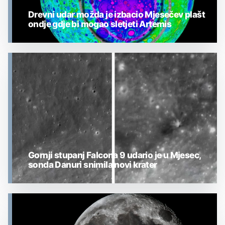
Drevni udar možda je izbacio Mjesečev plašt
ondje gdje bi mogao sletjeti Artemis
MJESEC
Gornji stupanj Falcona 9 udario je u Mjesec,
sonda Danuri snimila novi krater
MJESEC