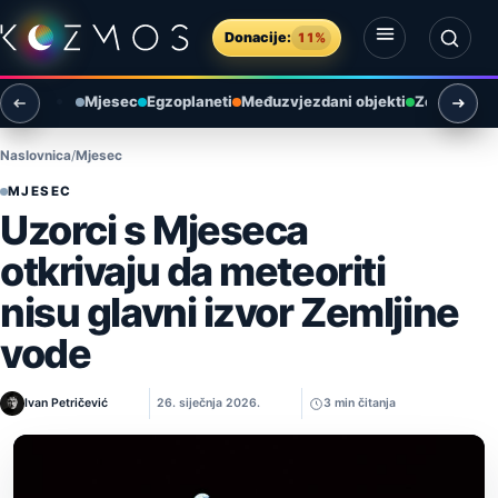
Preskoči na sadržaj
Donacije:
11%
Otvori izbornik
Otvori pretragu
Mjesec
Egzoplaneti
Međuzvjezdani objekti
Zemlja i ok
Naslovnica
Mjesec
MJESEC
Uzorci s Mjeseca
otkrivaju da meteoriti
nisu glavni izvor Zemljine
vode
Ivan Petričević
26. siječnja 2026.
3 min čitanja