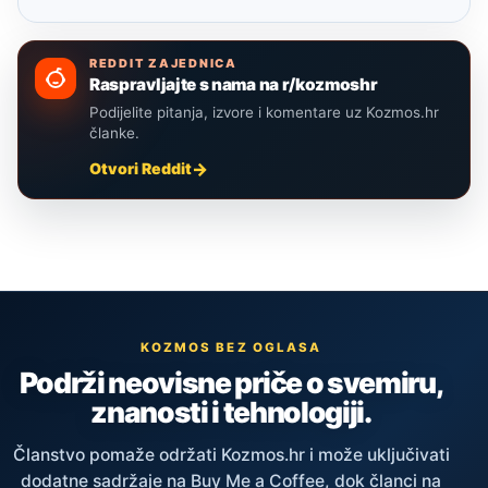
REDDIT ZAJEDNICA
Raspravljajte s nama na r/kozmoshr
Podijelite pitanja, izvore i komentare uz Kozmos.hr
članke.
Otvori Reddit
KOZMOS BEZ OGLASA
Podrži neovisne priče o svemiru,
znanosti i tehnologiji.
Članstvo pomaže održati Kozmos.hr i može uključivati
dodatne sadržaje na Buy Me a Coffee, dok članci na