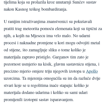
tijelima koja su prolazila kroz unutarnji Sunčev sustav
nakon Kasnog teškog bombardiranja.
U ranijim istraživanjima znanstvenici su pokušavali
pratiti trag meteorita pomoću elemenata koji su tipični za
njih, a kojih na Mjesecu ima vrlo malo. No udarni
procesi i naknadne promjene u kori mogu odvojiti metal
od stijene, što zamagljuje sliku o tome koliko je
materijala zapravo pristiglo. Garganov tim zato je
pozornost usmjerio na kisik, glavnu sastavnicu stijena, i
precizno mjerio omjere triju njegovih izotopa u
Apollo
uzorcima. Ta mjerenja omogućila su im da razluče dvije
stvari koje se u regolitima inače stapaju: koliko je
materijala dodano udarima i koliko su sami udari
promijenili izotopni sastav isparavanjem.