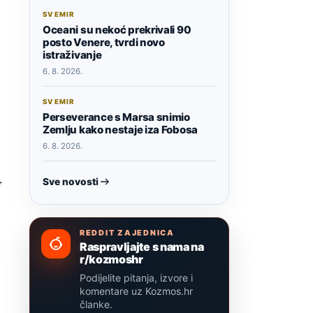
SVEMIR
Oceani su nekoć prekrivali 90
posto Venere, tvrdi novo
istraživanje
6. 8. 2026.
SVEMIR
Perseverance s Marsa snimio
Zemlju kako nestaje iza Fobosa
6. 8. 2026.
,
Sve novosti
REDDIT ZAJEDNICA
Raspravljajte s nama na
r/kozmoshr
Podijelite pitanja, izvore i
komentare uz Kozmos.hr
članke.