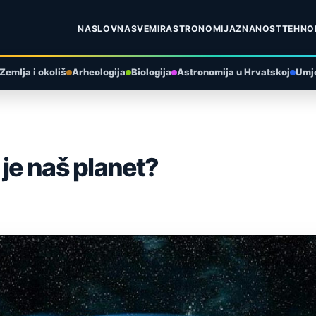
NASLOVNA
SVEMIR
ASTRONOMIJA
ZNANOST
TEHNO
Zemlja i okoliš
Arheologija
Biologija
Astronomija u Hrvatskoj
Umje
 je naš planet?