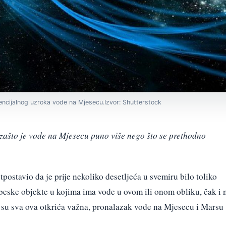
ncijalnog uzroka vode na Mjesecu.Izvor: Shutterstock
zašto je vode na Mjesecu puno više nego što se prethodno
etpostavio da je prije nekoliko desetljeća u svemiru bilo toliko
eske objekte u kojima ima vode u ovom ili onom obliku, čak i 
o su sva ova otkrića važna, pronalazak vode na Mjesecu i Marsu