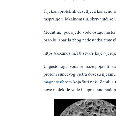
Tijekom proteklih desetljeća konačno s
raspršuje u lokalnom tlu, skrivajući se 
Međutim, podrijetlo vode ostaje misteri
brzo bi isparila zbog nedostatka atmosfe
https://kozmos.hr/10-stvari-koje-vjeroj
Umjesto toga, voda se može pojaviti iz
protoni sunčevog vjetra dosežu njezinu 
magnetosferom
koja štiti našu Zemlju. 
nove molekule vode i neprestano nadopun