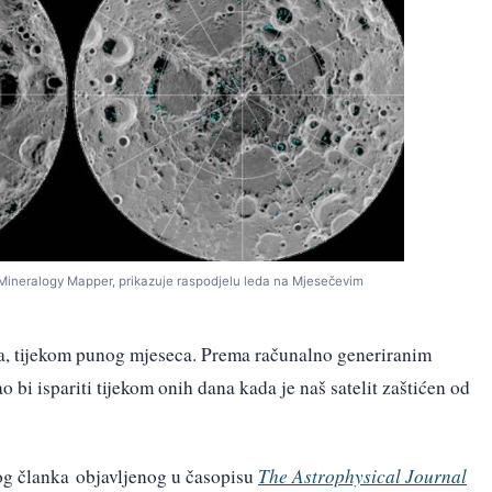
 Mineralogy Mapper, prikazuje raspodjelu leda na Mjesečevim
a, tijekom punog mjeseca. Prema računalno generiranim
 bi ispariti tijekom onih dana kada je naš satelit zaštićen od
og članka objavljenog u časopisu
The Astrophysical Journal