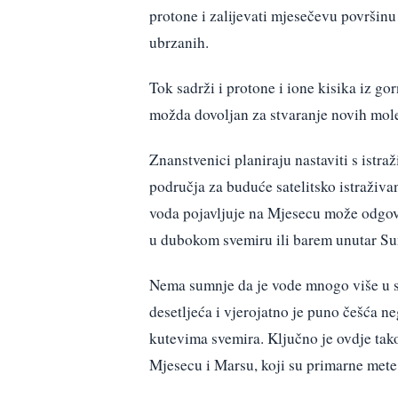
protone i zalijevati mjesečevu površinu
ubrzanih.
Tok sadrži i protone i ione kisika iz go
možda dovoljan za stvaranje novih mol
Znanstvenici planiraju nastaviti s istr
područja za buduće satelitsko istraživa
voda pojavljuje na Mjesecu može odgovo
u dubokom svemiru ili barem unutar Su
Nema sumnje da je vode mnogo više u sv
desetljeća i vjerojatno je puno češća ne
kutevima svemira. Ključno je ovdje tako
Mjesecu i Marsu, koji su primarne mete 