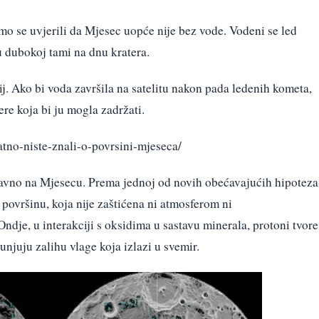
mo se uvjerili da Mjesec uopće nije bez vode. Vodeni se led
u dubokoj tami na dnu kratera.
j. Ako bi voda završila na satelitu nakon pada ledenih kometa,
re koja bi ju mogla zadržati.
atno-niste-znali-o-povrsini-mjeseca/
ravno na Mjesecu. Prema jednoj od novih obećavajućih hipoteza
površinu, koja nije zaštićena ni atmosferom ni
Ondje, u interakciji s oksidima u sastavu minerala, protoni tvore
juju zalihu vlage koja izlazi u svemir.