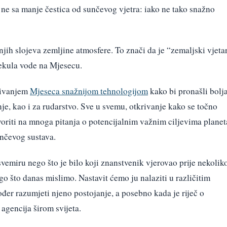
 ne sa manje čestica od sunčevog vjetra: iako ne tako snažno
rnjih slojeva zemljine atmosfere. To znači da je “zemaljski vjeta
ekula vode na Mjesecu.
aživanjem
Mjeseca snažnijom tehnologijom
kako bi pronašli bolj
nje, kao i za rudarstvo. Sve u svemu, otkrivanje kako se točno
riti na mnoga pitanja o potencijalnim važnim ciljevima planet
nčevog sustava.
emiru nego što je bilo koji znanstvenik vjerovao prije nekolik
go što danas mislimo. Nastavit ćemo ju nalaziti u različitim
đer razumjeti njeno postojanje, a posebno kada je riječ o
agencija širom svijeta.