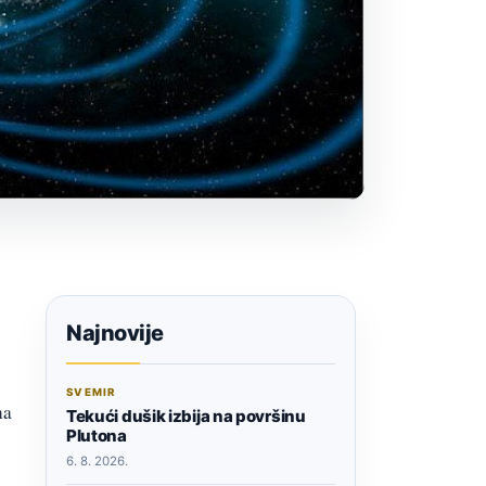
Najnovije
SVEMIR
na
Tekući dušik izbija na površinu
Plutona
6. 8. 2026.