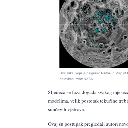
Ova slika, koju je osigurao NASA-in Map of
polovima.Izvor: NASA
Sljedeća se faza događa svakog mjesec
modelima, velik postotak tekućine trebao
sunčevih vjetrova.
Ovaj su postupak pregledali autori nov