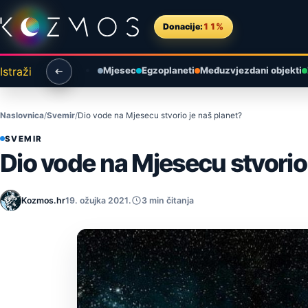
Preskoči na sadržaj
Donacije:
11%
Istraži
Mjesec
Egzoplaneti
Međuzvjezdani objekti
Naslovnica
Svemir
Dio vode na Mjesecu stvorio je naš planet?
SVEMIR
Dio vode na Mjesecu stvorio
Kozmos.hr
19. ožujka 2021.
3 min čitanja