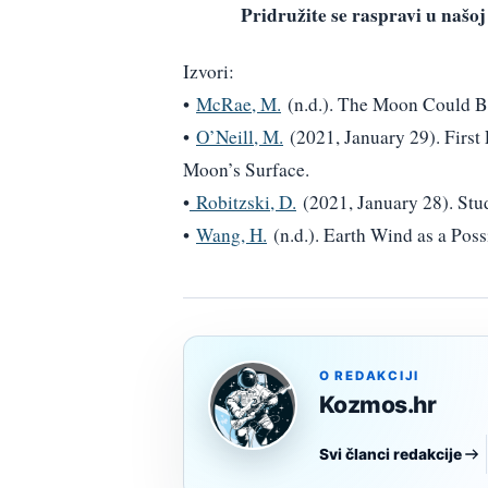
Pridružite se raspravi u na
Izvori:
•
McRae, M.
(n.d.). The Moon Could B
•
O’Neill, M.
(2021, January 29). First
Moon’s Surface.
•
Robitzski, D.
(2021, January 28). Stu
•
Wang, H.
(n.d.). Earth Wind as a Pos
O REDAKCIJI
Kozmos.hr
Svi članci redakcije