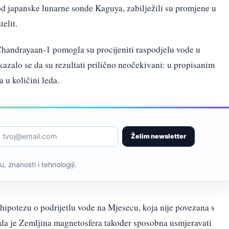
od japanske lunarne sonde Kaguya, zabilježili su promjene u
elit.
Chandrayaan-1 pomogla su procijeniti raspodjelu vode u
zalo se da su rezultati prilično neočekivani: u propisanim
 u količini leda.
Želim newsletter
, znanosti i tehnologiji.
 hipotezu o podrijetlu vode na Mjesecu, koja nije povezana s
 da je Zemljina magnetosfera također sposobna usmjeravati