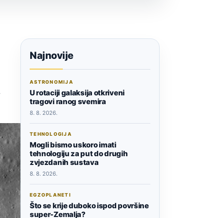
Najnovije
ASTRONOMIJA
a
U rotaciji galaksija otkriveni
tragovi ranog svemira
8. 8. 2026.
TEHNOLOGIJA
Mogli bismo uskoro imati
tehnologiju za put do drugih
zvjezdanih sustava
8. 8. 2026.
EGZOPLANETI
Što se krije duboko ispod površine
super-Zemalja?