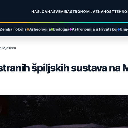
NASLOVNA
SVEMIR
ASTRONOMIJA
ZNANOST
TEHNO
Zemlja i okoliš
Arheologija
Biologija
Astronomija u Hrvatskoj
Umje
 na Mjesecu
stranih špiljskih sustava na