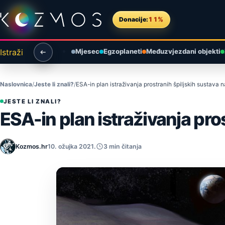
Preskoči na sadržaj
Donacije:
11%
Istraži
Mjesec
Egzoplaneti
Međuzvjezdani objekti
Naslovnica
Jeste li znali?
ESA-in plan istraživanja prostranih špiljskih sustava
JESTE LI ZNALI?
ESA-in plan istraživanja pro
Kozmos.hr
10. ožujka 2021.
3 min čitanja