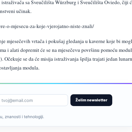
 istraživača sa Sveučilišta Würzburg i Sveučilišta Oviedo, čiji 
nstveni učinak.
ere-o-mjesecu-za-koje-vjerojatno-niste-znali/
nje mjesečevih vrtača i pokušaj gledanja u kaverne koje bi mog
ema i alati dopremit će se na mjesečevu površinu pomoću modu
Očekuje se da će misija istraživanja špilja trajati jedan lunarn
ostavljanja modula.
Želim newsletter
, znanosti i tehnologiji.