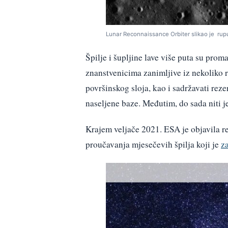
Lunar Reconnaissance Orbiter slikao je rupu
Špilje i šupljine lave više puta su pro
znanstvenicima zanimljive iz nekoliko 
površinskog sloja, kao i sadržavati rez
naseljene baze. Međutim, do sada niti j
Krajem veljače 2021. ESA je objavila re
proučavanja mjesečevih špilja koji je
z