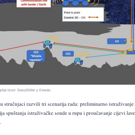
lje.Izvor: Sveučilište u Oviedu
u stručnjaci razvili tri scenarija rada: preliminarno istraživanje
ija spuštanja istraživačke sonde u rupu i proučavanje cijevi lave
.