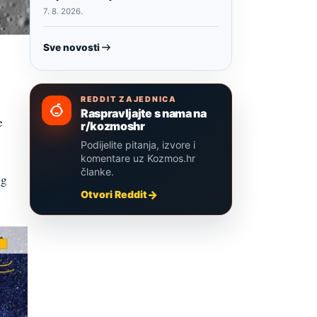
7. 8. 2026.
Sve novosti
REDDIT ZAJEDNICA
Raspravljajte s nama na
e
r/kozmoshr
Podijelite pitanja, izvore i
komentare uz Kozmos.hr
članke.
og
Otvori Reddit