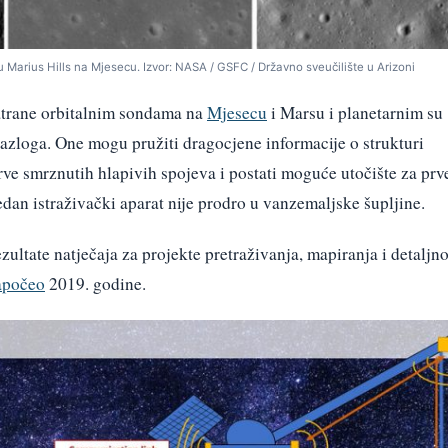
 Marius Hills na Mjesecu. Izvor: NASA / GSFC / Državno sveučilište u Arizoni
matrane orbitalnim sondama na
Mjesecu
i Marsu i planetarnim su
razloga. One mogu pružiti dragocjene informacije o strukturi
erve smrznutih hlapivih spojeva i postati moguće utočište za prv
edan istraživački aparat nije prodro u vanzemaljske šupljine.
zultate natječaja za projekte pretraživanja, mapiranja i detaljn
apočeo
2019. godine.