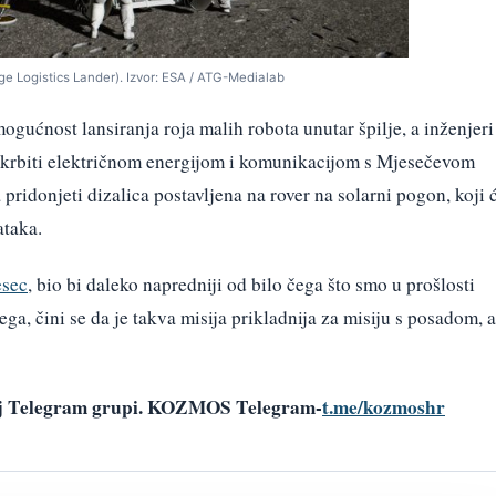
ge Logistics Lander). Izvor: ESA / ATG-Medialab
gućnost lansiranja roja malih robota unutar špilje, a inženjeri
skrbiti električnom energijom i komunikacijom s Mjesečevom
pridonjeti dizalica postavljena na rover na solarni pogon, koji 
ataka.
sec
, bio bi daleko napredniji od bilo čega što smo u prošlosti
ega, čini se da je takva misija prikladnija za misiju s posadom, a
šoj Telegram grupi. KOZMOS Telegram-
t.me/kozmoshr